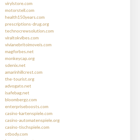
virylstore.com
motorstell.com
health150years.com
prescriptions-drug.org
technocrewsolution.com
viraltokvibes.com
vivianebritoimoveis.com
magforbes.net
monkeycap.org
sdenix.net
amarinhillcrest.com
the-tourist.org
advogato.net
isafebag.net
bloombergz.com
enterpriseboosts.com
casino-kartenspiele.com
casino-automatenspiele.org
casino-tischspiele.com
otbody.com