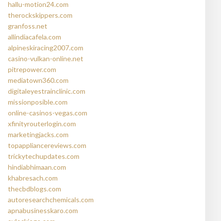
hallu-motion24.com
therockskippers.com
granfoss.net
allindiacafela.com
alpineskiracing2007.com
casino-vulkan-online.net
pitrepower.com
mediatown360.com
digitaleyestrainclinic.com
missionposible.com
online-casinos-vegas.com
xfinityrouterlogin.com
marketingjacks.com
topappliancereviews.com
trickytechupdates.com
hindiabhimaan.com
khabresach.com
thecbdblogs.com
autoresearchchemicals.com
apnabusinesskaro.com