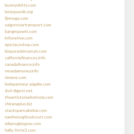
bunnynkitty.com
bezopasnik.org
fjmnxga.com
saigonstartransport.com
bangmaxwin.com
infonetive.com
epictacoshop.com
biopuraskinserum.com
californiafinances.info
canadafinance.info
nevadamoney.info
rimene.com
ledepanneur-pigalle.com
dvd-digest.net
theartistsmarketnola.com
chiranaplus.biz
stackspancakebar.com
namheongfoodcourt.com
milanoglasgow.com
hallu-forte3.com