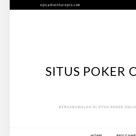
Skip
epicadventurepro.com
to
content
SITUS POKER
BERGABUNGLAH DI SITUS POKER ONLIN
HOME
PKV GAME