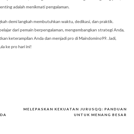
penting adalah menikmati pengalaman.
kah demi langkah membutuhkan waktu, dedikasi, dan praktik.
 belajar dari pemain berpengalaman, mengembangkan strategi Anda,
kan keterampilan Anda dan menjadi pro di Maindomino99. Jadi,
a ke pro hari ini!
MELEPASKAN KEKUATAN JURUSQQ: PANDUAN
NDA
UNTUK MENANG BESAR