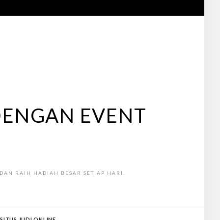
DENGAN EVENT
DAN RAIH HADIAH BESAR SETIAP HARI.
SITUS JUDI ONLINE