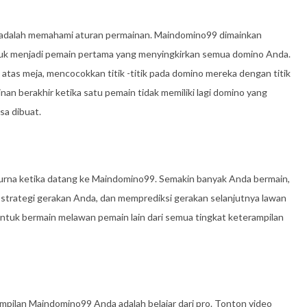
adalah memahami aturan permainan. Maindomino99 dimainkan
tuk menjadi pemain pertama yang menyingkirkan semua domino Anda.
tas meja, mencocokkan titik -titik pada domino mereka dengan titik
inan berakhir ketika satu pemain tidak memiliki lagi domino yang
isa dibuat.
urna ketika datang ke Maindomino99. Semakin banyak Anda bermain,
strategi gerakan Anda, dan memprediksi gerakan selanjutnya lawan
tuk bermain melawan pemain lain dari semua tingkat keterampilan
mpilan Maindomino99 Anda adalah belajar dari pro. Tonton video