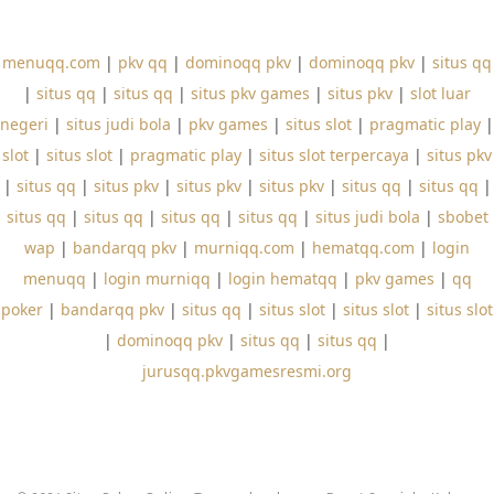
menuqq.com
|
pkv qq
|
dominoqq pkv
|
dominoqq pkv
|
situs qq
|
situs qq
|
situs qq
|
situs pkv games
|
situs pkv
|
slot luar
negeri
|
situs judi bola
|
pkv games
|
situs slot
|
pragmatic play
|
slot
|
situs slot
|
pragmatic play
|
situs slot terpercaya
|
situs pkv
|
situs qq
|
situs pkv
|
situs pkv
|
situs pkv
|
situs qq
|
situs qq
|
situs qq
|
situs qq
|
situs qq
|
situs qq
|
situs judi bola
|
sbobet
wap
|
bandarqq pkv
|
murniqq.com
|
hematqq.com
|
login
menuqq
|
login murniqq
|
login hematqq
|
pkv games
|
qq
poker
|
bandarqq pkv
|
situs qq
|
situs slot
|
situs slot
|
situs slot
|
dominoqq pkv
|
situs qq
|
situs qq
|
jurusqq.pkvgamesresmi.org