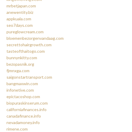
mrbetjapan.com
anewentity.biz
appkuala.com
seo7days.com
pureglowcream.com
bloemenbezorgenvandaag.com
secrettohairgrowth.com
tasteofthaitogo.com
bunnynkitty.com
bezopasnik.org
fjmnxga.com
saigonstartransport.com
bangmaxwin.com
infonetive.com
epictacoshop.com
biopuraskinserum.com
californiafinances.info
canadafinance.info
nevadamoney.info
rimene.com