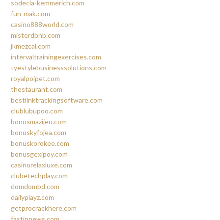
sodecia-kemmerich.com
fun-mak.com
casino888world.com
misterdbnb.com
jkmezcal.com
intervaltrainingexercises.com
tyestylebusinesssolutions.com
royalpoipet.com
thestaurant.com
bestlinktrackingsoftware.com
clublubupoo.com
bonusmazijeu.com
bonuskyfojea.com
bonuskorokee.com
bonusgexipoy.com
casinorelaxluxe.com
clubetechplay.com
domdombd.com
dailyplayz.com
getprocrackhere.com
fastinnews.com