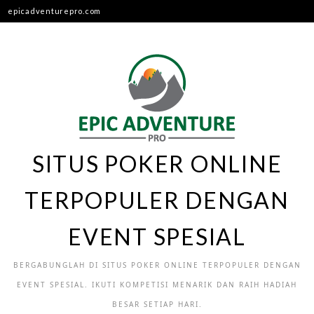
Skip
epicadventurepro.com
to
content
SITUS POKER ONLINE
TERPOPULER DENGAN
EVENT SPESIAL
BERGABUNGLAH DI SITUS POKER ONLINE TERPOPULER DENGAN
EVENT SPESIAL. IKUTI KOMPETISI MENARIK DAN RAIH HADIAH
BESAR SETIAP HARI.