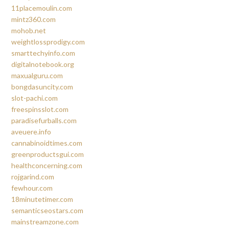
11placemoulin.com
mintz360.com
mohob.net
weightlossprodigy.com
smarttechyinfo.com
digitalnotebook.org
maxualguru.com
bongdasuncity.com
slot-pachi.com
freespinsslot.com
paradisefurballs.com
aveuere.info
cannabinoidtimes.com
greenproductsgui.com
healthconcerning.com
rojgarind.com
fewhour.com
18minutetimer.com
semanticseostars.com
mainstreamzone.com