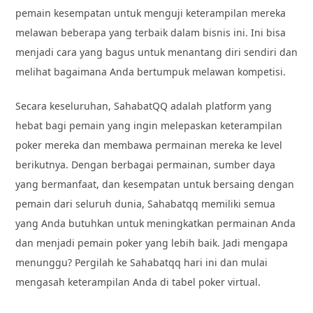
pemain kesempatan untuk menguji keterampilan mereka
melawan beberapa yang terbaik dalam bisnis ini. Ini bisa
menjadi cara yang bagus untuk menantang diri sendiri dan
melihat bagaimana Anda bertumpuk melawan kompetisi.
Secara keseluruhan, SahabatQQ adalah platform yang
hebat bagi pemain yang ingin melepaskan keterampilan
poker mereka dan membawa permainan mereka ke level
berikutnya. Dengan berbagai permainan, sumber daya
yang bermanfaat, dan kesempatan untuk bersaing dengan
pemain dari seluruh dunia, Sahabatqq memiliki semua
yang Anda butuhkan untuk meningkatkan permainan Anda
dan menjadi pemain poker yang lebih baik. Jadi mengapa
menunggu? Pergilah ke Sahabatqq hari ini dan mulai
mengasah keterampilan Anda di tabel poker virtual.