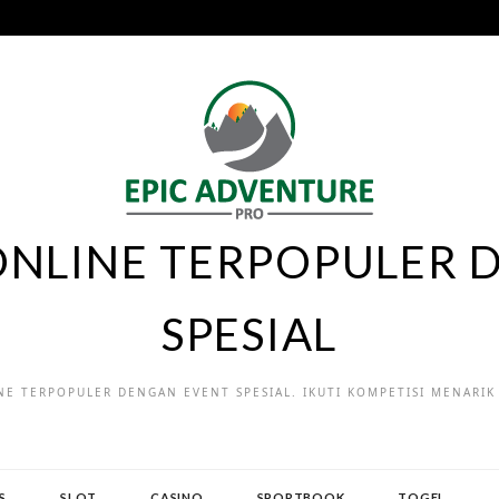
 ONLINE TERPOPULER 
SPESIAL
E TERPOPULER DENGAN EVENT SPESIAL. IKUTI KOMPETISI MENARIK 
S
SLOT
CASINO
SPORTBOOK
TOGEL