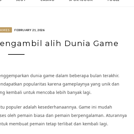
GAMES
FEBRUARY 21, 2026
engambil alih Dunia Game
menggemparkan dunia game dalam beberapa bulan terakhir.
endapatkan popularitas karena gameplaynya yang unik dan
ng kembali untuk mencoba lebih banyak lagi.
itu populer adalah kesederhanaannya. Game ini mudah
akses oleh pemain biasa dan pemain berpengalaman. Aturannya
tuk membuat pemain tetap terlibat dan kembali lagi.