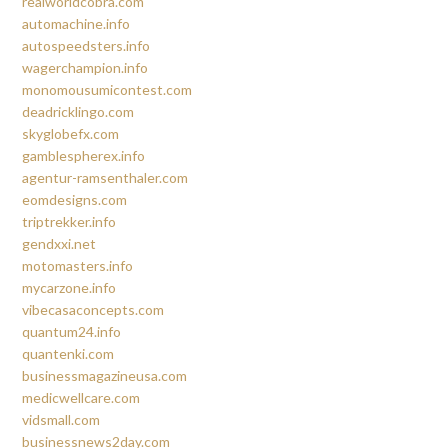
realworldcobra.com
automachine.info
autospeedsters.info
wagerchampion.info
monomousumicontest.com
deadricklingo.com
skyglobefx.com
gamblespherex.info
agentur-ramsenthaler.com
eomdesigns.com
triptrekker.info
gendxxi.net
motomasters.info
mycarzone.info
vibecasaconcepts.com
quantum24.info
quantenki.com
businessmagazineusa.com
medicwellcare.com
vidsmall.com
businessnews2day.com