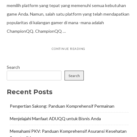
memilih platform yang tepat yang memenuhi semua kebutuhan
game Anda. Namun, salah satu platform yang telah mendapatkan
popularitas di kalangan gamer di mana -mana adalah
ChampionQQ. ChampionQQ …
CONTINUE READING
Search
Search
Recent Posts
Pengertian Sakong: Panduan Komprehensif Permainan
Menjelajahi Manfaat ADUQQ untuk Bisnis Anda
Memahami PKV: Panduan Komprehensif Asuransi Kesehatan