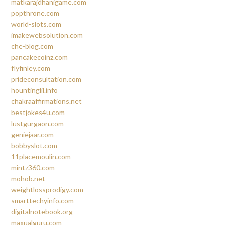
matkarajdhanigame.com
popthrone.com
world-slots.com
imakewebsolution.com
che-blog.com
pancakecoinz.com
flyfinley.com
prideconsultation.com
hountinglil.info
chakraaffirmations.net
bestjokes4u.com
lustgurgaon.com
geniejaar.com
bobbyslot.com
11placemoulin.com
mintz360.com
mohob.net
weightlossprodigy.com
smarttechyinfo.com
digitalnotebook.org
maxualguru.com