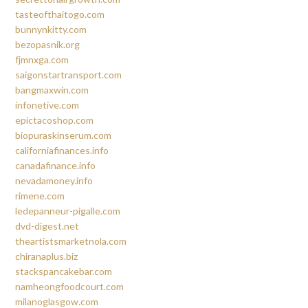
tasteofthaitogo.com
bunnynkitty.com
bezopasnik.org
fjmnxga.com
saigonstartransport.com
bangmaxwin.com
infonetive.com
epictacoshop.com
biopuraskinserum.com
californiafinances.info
canadafinance.info
nevadamoney.info
rimene.com
ledepanneur-pigalle.com
dvd-digest.net
theartistsmarketnola.com
chiranaplus.biz
stackspancakebar.com
namheongfoodcourt.com
milanoglasgow.com