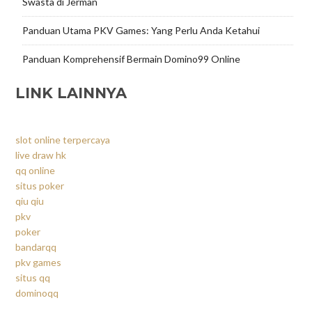
Swasta di Jerman
Panduan Utama PKV Games: Yang Perlu Anda Ketahui
Panduan Komprehensif Bermain Domino99 Online
LINK LAINNYA
slot online terpercaya
live draw hk
qq online
situs poker
qiu qiu
pkv
poker
bandarqq
pkv games
situs qq
dominoqq