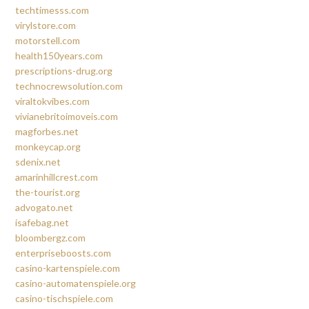
techtimesss.com
virylstore.com
motorstell.com
health150years.com
prescriptions-drug.org
technocrewsolution.com
viraltokvibes.com
vivianebritoimoveis.com
magforbes.net
monkeycap.org
sdenix.net
amarinhillcrest.com
the-tourist.org
advogato.net
isafebag.net
bloombergz.com
enterpriseboosts.com
casino-kartenspiele.com
casino-automatenspiele.org
casino-tischspiele.com