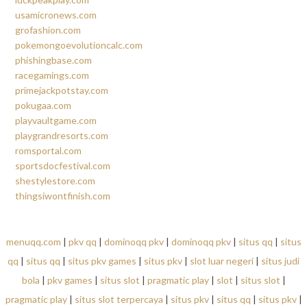
usamicronews.com
grofashion.com
pokemongoevolutioncalc.com
phishingbase.com
racegamings.com
primejackpotstay.com
pokugaa.com
playvaultgame.com
playgrandresorts.com
romsportal.com
sportsdocfestival.com
shestylestore.com
thingsiwontfinish.com
menuqq.com
|
pkv qq
|
dominoqq pkv
|
dominoqq pkv
|
situs qq
|
situs
qq
|
situs qq
|
situs pkv games
|
situs pkv
|
slot luar negeri
|
situs judi
bola
|
pkv games
|
situs slot
|
pragmatic play
|
slot
|
situs slot
|
pragmatic play
|
situs slot terpercaya
|
situs pkv
|
situs qq
|
situs pkv
|