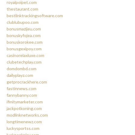
royalpoipet.com
thestaurant.com
bestlinktrackingsoftware.com
clublubupoo.com
bonusmazijeu.com
bonuskyfojea.com
bonuskorokee.com
bonusgexipoy.com
casinorelaxluxe.com
clubetechplay.com
domdombd.com
dailyplayz.com
getprocrackhere.com
fastinnews.com
fannybanny.com
ifinitymarketer.com
jackpotkoning.com
modlinknetworks.com
longtimenewz.com
luckysportss.com
luckpeakplay.com