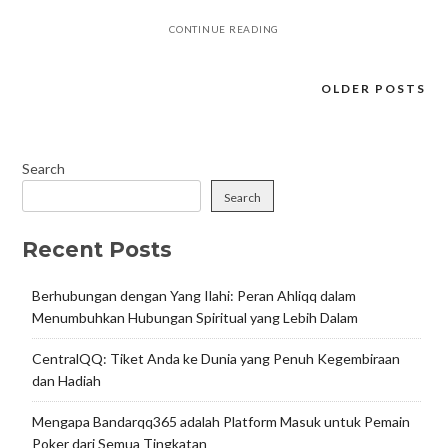
CONTINUE READING
OLDER POSTS
Posts
navigation
Search
Search
Recent Posts
Berhubungan dengan Yang Ilahi: Peran Ahliqq dalam
Menumbuhkan Hubungan Spiritual yang Lebih Dalam
CentralQQ: Tiket Anda ke Dunia yang Penuh Kegembiraan
dan Hadiah
Mengapa Bandarqq365 adalah Platform Masuk untuk Pemain
Poker dari Semua Tingkatan