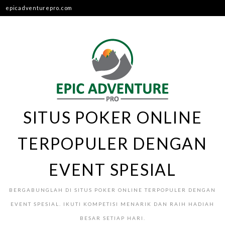
Skip
epicadventurepro.com
to
content
SITUS POKER ONLINE
TERPOPULER DENGAN
EVENT SPESIAL
BERGABUNGLAH DI SITUS POKER ONLINE TERPOPULER DENGAN
EVENT SPESIAL. IKUTI KOMPETISI MENARIK DAN RAIH HADIAH
BESAR SETIAP HARI.