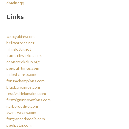
dominoqq
Links
saucyukiah.com
beikastreet.net
filmizlettir.net
ourmultiworlds.com
cooncreekclub.org
pegpufftimes.com
celestia-arts.com
forumchampions.com
bluebargames.com
festivaldelamalou.com
firstsigninnovations.com
garberdodge.com
swim-wears.com
forgrantedmedia.com
peolpstar.com