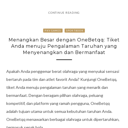
CONTINUE READING
PKV GAMES
SPORTBOOK
Menangkan Besar dengan OneBetqq: Tiket
Anda menuju Pengalaman Taruhan yang
Menyenangkan dan Bermanfaat
Apakah Anda penggemar berat olahraga yang menyukai sensasi
bertaruh pada tim dan atlet favorit Anda? Kunjungi OneBetqq,
tiket Anda menuju pengalaman taruhan yang menarik dan
bermanfaat. Dengan beragam pilihan olahraga, peluang
kompetitif, dan platform yang ramah pengguna, OneBetqq
adalah tujuan utama untuk semua kebutuhan taruhan Anda.
OneBetqq menawarkan berbagai olahraga untuk dipertaruhkan,
termasuk sepak bola, …