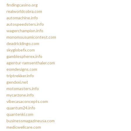
findingcasino.org
realworldcobra.com
automachine.info
autospeedsters.info
wagerchampion.info
monomousumicontest.com
deadricklingo.com
skyglobefx.com
gamblespherex.info
agentur-ramsenthaler.com
eomdesigns.com
triptrekker.info
gendxxi.net
motomasters.info
mycarzone.info
vibecasaconcepts.com
quantum24.info
quantenki.com
businessmagazineusa.com
medicwellcare.com