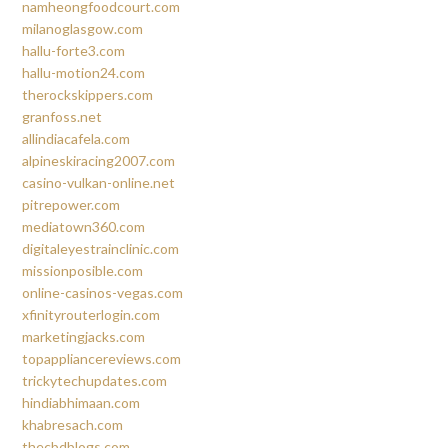
namheongfoodcourt.com
milanoglasgow.com
hallu-forte3.com
hallu-motion24.com
therockskippers.com
granfoss.net
allindiacafela.com
alpineskiracing2007.com
casino-vulkan-online.net
pitrepower.com
mediatown360.com
digitaleyestrainclinic.com
missionposible.com
online-casinos-vegas.com
xfinityrouterlogin.com
marketingjacks.com
topappliancereviews.com
trickytechupdates.com
hindiabhimaan.com
khabresach.com
thecbdblogs.com