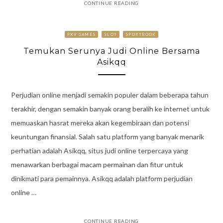
CONTINUE READING
PKV GAMES
SLOT
SPORTBOOK
Temukan Serunya Judi Online Bersama
Asikqq
Perjudian online menjadi semakin populer dalam beberapa tahun
terakhir, dengan semakin banyak orang beralih ke internet untuk
memuaskan hasrat mereka akan kegembiraan dan potensi
keuntungan finansial. Salah satu platform yang banyak menarik
perhatian adalah Asikqq, situs judi online terpercaya yang
menawarkan berbagai macam permainan dan fitur untuk
dinikmati para pemainnya. Asikqq adalah platform perjudian
online …
CONTINUE READING