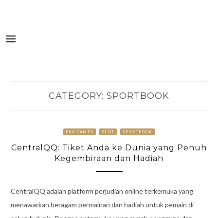
CATEGORY:
SPORTBOOK
PKV GAMES
SLOT
SPORTBOOK
CentralQQ: Tiket Anda ke Dunia yang Penuh
Kegembiraan dan Hadiah
CentralQQ adalah platform perjudian online terkemuka yang
menawarkan beragam permainan dan hadiah untuk pemain di