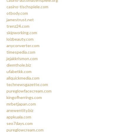
casino-automatenspiele.org
casino-tischspiele.com
otbody.com
jamestrust.net
trenz24.com
skipworking.com
loizbeauty.com
anyconverter.com
timespedia.com
jejakkrismon.com
diemthole.biz
ufabetkk.com
allquickmedia.com
technewsgazette.com
pureglowfacecream.com
kingofherrings.com
mrbetjapan.com
anewentity.biz
appkuala.com
seo7days.com
pureglowcream.com