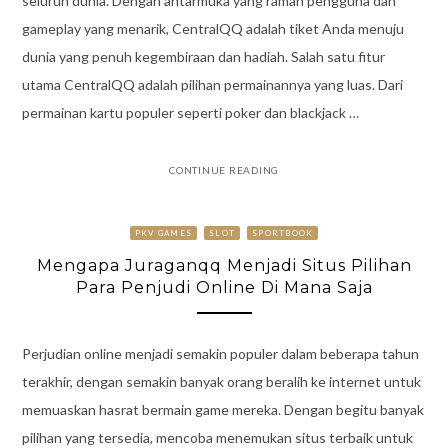
seluruh dunia. Dengan antarmuka yang ramah pengguna dan
gameplay yang menarik, CentralQQ adalah tiket Anda menuju
dunia yang penuh kegembiraan dan hadiah. Salah satu fitur
utama CentralQQ adalah pilihan permainannya yang luas. Dari
permainan kartu populer seperti poker dan blackjack …
CONTINUE READING
PKV GAMES
SLOT
SPORTBOOK
Mengapa Juraganqq Menjadi Situs Pilihan
Para Penjudi Online Di Mana Saja
Perjudian online menjadi semakin populer dalam beberapa tahun
terakhir, dengan semakin banyak orang beralih ke internet untuk
memuaskan hasrat bermain game mereka. Dengan begitu banyak
pilihan yang tersedia, mencoba menemukan situs terbaik untuk