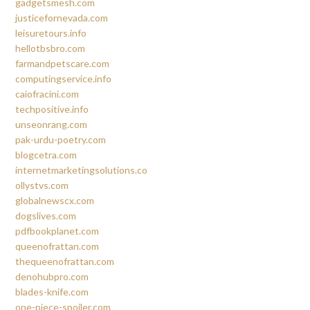
gadgetsmesh.com
justicefornevada.com
leisuretours.info
hellotbsbro.com
farmandpetscare.com
computingservice.info
caiofracini.com
techpositive.info
unseonrang.com
pak-urdu-poetry.com
blogcetra.com
internetmarketingsolutions.co
ollystvs.com
globalnewscx.com
dogslives.com
pdfbookplanet.com
queenofrattan.com
thequeenofrattan.com
denohubpro.com
blades-knife.com
one-piece-spoiler.com