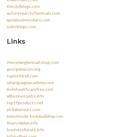
thecbdblogs.com
autoresearchchemicals.com
apnabusinesskaro.com
suleckiego.com
Links
thecedarglenmaltshop.com
georgemason.org
topicinhindi.com
uklanguageacademy.com
lindehealthcarefree.com
allbusinessjobs.info
top10products.net
pickabatours.com
beastmode-bodybuilding.com
financelplan.info
businessfuture.info
infojudibet.com