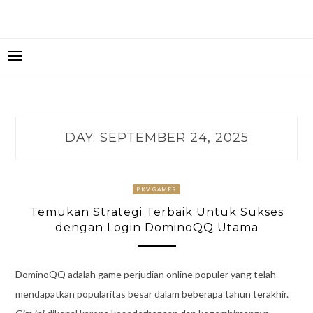
DAY:
SEPTEMBER 24, 2025
PKV GAMES
Temukan Strategi Terbaik Untuk Sukses
dengan Login DominoQQ Utama
DominoQQ adalah game perjudian online populer yang telah
mendapatkan popularitas besar dalam beberapa tahun terakhir.