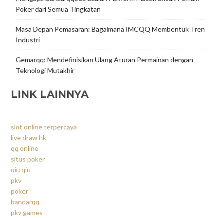
Poker dari Semua Tingkatan
Masa Depan Pemasaran: Bagaimana IMCQQ Membentuk Tren
Industri
Gemarqq: Mendefinisikan Ulang Aturan Permainan dengan
Teknologi Mutakhir
LINK LAINNYA
slot online terpercaya
live draw hk
qq online
situs poker
qiu qiu
pkv
poker
bandarqq
pkv games