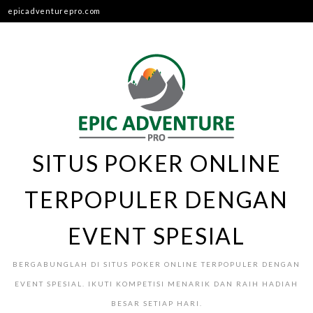
Skip
epicadventurepro.com
to
content
SITUS POKER ONLINE
TERPOPULER DENGAN
EVENT SPESIAL
BERGABUNGLAH DI SITUS POKER ONLINE TERPOPULER DENGAN
EVENT SPESIAL. IKUTI KOMPETISI MENARIK DAN RAIH HADIAH
BESAR SETIAP HARI.