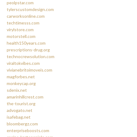
peolpstar.com
tylerscustomdesign.com
carworksonline.com
techtimesss.com
virylstore.com
motorstell.com
health150years.com
prescriptions-drug.org
technocrewsolution.com
viraltokvibes.com
vivianebritoimoveis.com
magforbes.net
monkeycap.org
sdenix.net
amarinhillcrest.com
the-tourist.org
advogato.net
isafebag.net
bloombergz.com
enterpriseboosts.com