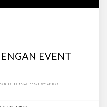
DENGAN EVENT
DAN RAIH HADIAH BESAR SETIAP HARI.
SITUS JUDI ONLINE