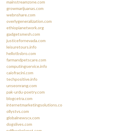
mainstreamzone.com
growmarijuanas.com
webnshare.com
overlygeneralization.com
ethiopianetwork.org
gadgetsmesh.com
justicefornevada.com
leisuretours.info
hellotbsbro.com
farmandpetscare.com
computingservice.info
caiofracini.com
techpositive.info
unseonrang.com
pak-urdu-poetry.com
blogcetra.com
internetmarketingsolutions.co
ollystvs.com
globalnewscx.com
dogslives.com
pdfbookplanet.com