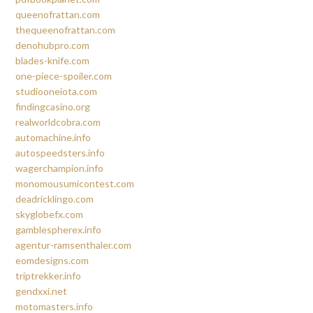
queenofrattan.com
thequeenofrattan.com
denohubpro.com
blades-knife.com
one-piece-spoiler.com
studiooneiota.com
findingcasino.org
realworldcobra.com
automachine.info
autospeedsters.info
wagerchampion.info
monomousumicontest.com
deadricklingo.com
skyglobefx.com
gamblespherex.info
agentur-ramsenthaler.com
eomdesigns.com
triptrekker.info
gendxxi.net
motomasters.info