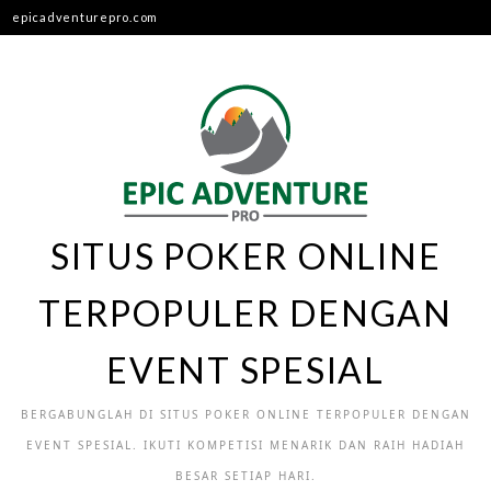
Skip
epicadventurepro.com
to
content
SITUS POKER ONLINE
TERPOPULER DENGAN
EVENT SPESIAL
BERGABUNGLAH DI SITUS POKER ONLINE TERPOPULER DENGAN
EVENT SPESIAL. IKUTI KOMPETISI MENARIK DAN RAIH HADIAH
BESAR SETIAP HARI.