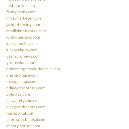
fastinnews.com
fannybanny.com
ifinitymarketer.com
jackpotkoning.com
modlinknetworks.com
longtimenewz.com
luckysportss.com
luckpeakplay.com
usamicronews.com
grofashion.com
pokemongoevolutioncalc.com
phishingbase.com
racegamings.com
primejackpotstay.com
pokugaa.com
playvaultgame.com
playgrandresorts.com
romsportal.com
sportsdocfestival.com
shestylestore.com