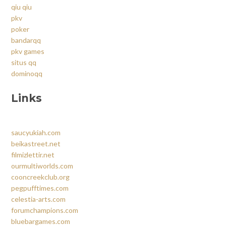
qiu qiu
pkv
poker
bandarqq
pkv games
situs qq
dominoqq
Links
saucyukiah.com
beikastreet.net
filmizlettir.net
ourmultiworlds.com
cooncreekclub.org
pegpufftimes.com
celestia-arts.com
forumchampions.com
bluebargames.com