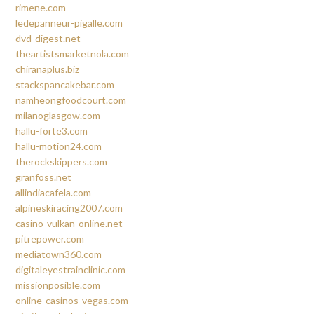
rimene.com
ledepanneur-pigalle.com
dvd-digest.net
theartistsmarketnola.com
chiranaplus.biz
stackspancakebar.com
namheongfoodcourt.com
milanoglasgow.com
hallu-forte3.com
hallu-motion24.com
therockskippers.com
granfoss.net
allindiacafela.com
alpineskiracing2007.com
casino-vulkan-online.net
pitrepower.com
mediatown360.com
digitaleyestrainclinic.com
missionposible.com
online-casinos-vegas.com