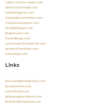
online-casinos-vegas.com
xfinityrouterlogin.com
marketingjacks.com
topappliancereviews.com
trickytechupdates.com
hindiabhimaan.com
khabresach.com
thecbdblogs.com
autoresearchchemicals.com
apnabusinesskaro.com
suleckiego.com
Links
thecedarglenmaltshop.com
georgemason.org
topicinhindi.com
uklanguageacademy.com
lindehealthcarefree.com