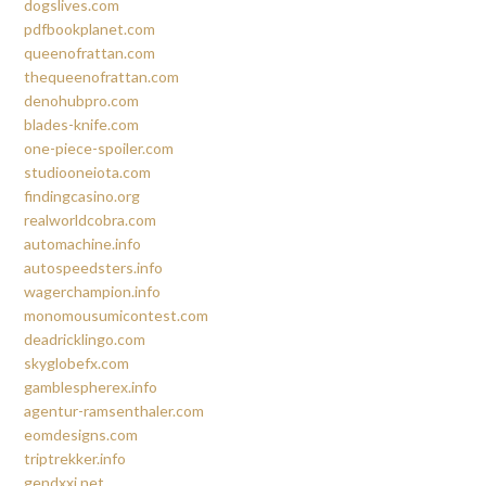
dogslives.com
pdfbookplanet.com
queenofrattan.com
thequeenofrattan.com
denohubpro.com
blades-knife.com
one-piece-spoiler.com
studiooneiota.com
findingcasino.org
realworldcobra.com
automachine.info
autospeedsters.info
wagerchampion.info
monomousumicontest.com
deadricklingo.com
skyglobefx.com
gamblespherex.info
agentur-ramsenthaler.com
eomdesigns.com
triptrekker.info
gendxxi.net