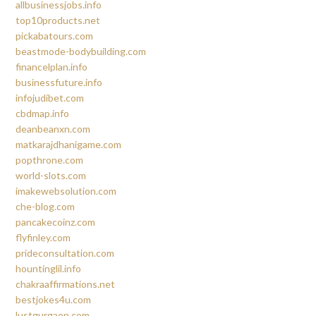
allbusinessjobs.info
top10products.net
pickabatours.com
beastmode-bodybuilding.com
financelplan.info
businessfuture.info
infojudibet.com
cbdmap.info
deanbeanxn.com
matkarajdhanigame.com
popthrone.com
world-slots.com
imakewebsolution.com
che-blog.com
pancakecoinz.com
flyfinley.com
prideconsultation.com
hountinglil.info
chakraaffirmations.net
bestjokes4u.com
lustgurgaon.com