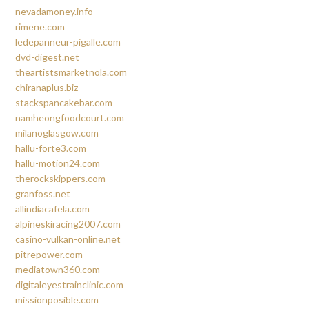
nevadamoney.info
rimene.com
ledepanneur-pigalle.com
dvd-digest.net
theartistsmarketnola.com
chiranaplus.biz
stackspancakebar.com
namheongfoodcourt.com
milanoglasgow.com
hallu-forte3.com
hallu-motion24.com
therockskippers.com
granfoss.net
allindiacafela.com
alpineskiracing2007.com
casino-vulkan-online.net
pitrepower.com
mediatown360.com
digitaleyestrainclinic.com
missionposible.com