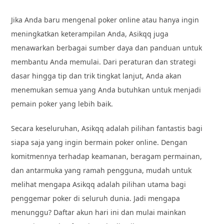
Jika Anda baru mengenal poker online atau hanya ingin
meningkatkan keterampilan Anda, Asikqq juga
menawarkan berbagai sumber daya dan panduan untuk
membantu Anda memulai. Dari peraturan dan strategi
dasar hingga tip dan trik tingkat lanjut, Anda akan
menemukan semua yang Anda butuhkan untuk menjadi
pemain poker yang lebih baik.
Secara keseluruhan, Asikqq adalah pilihan fantastis bagi
siapa saja yang ingin bermain poker online. Dengan
komitmennya terhadap keamanan, beragam permainan,
dan antarmuka yang ramah pengguna, mudah untuk
melihat mengapa Asikqq adalah pilihan utama bagi
penggemar poker di seluruh dunia. Jadi mengapa
menunggu? Daftar akun hari ini dan mulai mainkan