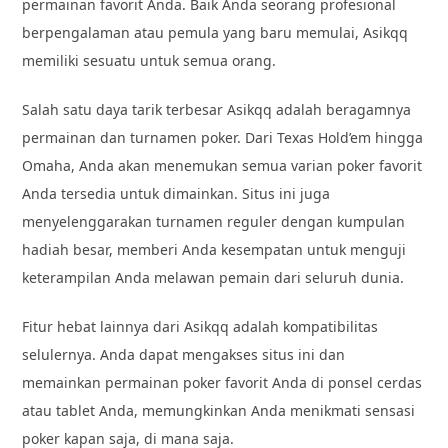
permainan favorit Anda. Baik Anda seorang profesional
berpengalaman atau pemula yang baru memulai, Asikqq
memiliki sesuatu untuk semua orang.
Salah satu daya tarik terbesar Asikqq adalah beragamnya
permainan dan turnamen poker. Dari Texas Hold’em hingga
Omaha, Anda akan menemukan semua varian poker favorit
Anda tersedia untuk dimainkan. Situs ini juga
menyelenggarakan turnamen reguler dengan kumpulan
hadiah besar, memberi Anda kesempatan untuk menguji
keterampilan Anda melawan pemain dari seluruh dunia.
Fitur hebat lainnya dari Asikqq adalah kompatibilitas
selulernya. Anda dapat mengakses situs ini dan
memainkan permainan poker favorit Anda di ponsel cerdas
atau tablet Anda, memungkinkan Anda menikmati sensasi
poker kapan saja, di mana saja.