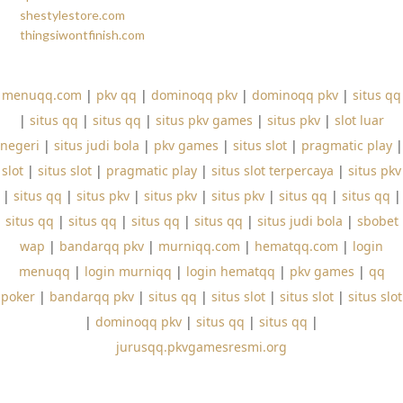
shestylestore.com
thingsiwontfinish.com
menuqq.com
|
pkv qq
|
dominoqq pkv
|
dominoqq pkv
|
situs qq
|
situs qq
|
situs qq
|
situs pkv games
|
situs pkv
|
slot luar
negeri
|
situs judi bola
|
pkv games
|
situs slot
|
pragmatic play
|
slot
|
situs slot
|
pragmatic play
|
situs slot terpercaya
|
situs pkv
|
situs qq
|
situs pkv
|
situs pkv
|
situs pkv
|
situs qq
|
situs qq
|
situs qq
|
situs qq
|
situs qq
|
situs qq
|
situs judi bola
|
sbobet
wap
|
bandarqq pkv
|
murniqq.com
|
hematqq.com
|
login
menuqq
|
login murniqq
|
login hematqq
|
pkv games
|
qq
poker
|
bandarqq pkv
|
situs qq
|
situs slot
|
situs slot
|
situs slot
|
dominoqq pkv
|
situs qq
|
situs qq
|
jurusqq.pkvgamesresmi.org