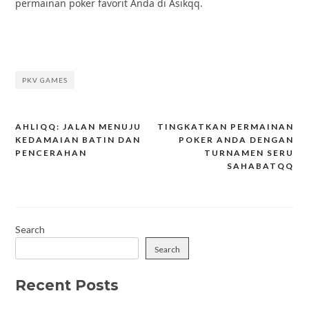
permainan poker favorit Anda di Asikqq.
PKV GAMES
AHLIQQ: JALAN MENUJU
TINGKATKAN PERMAINAN
Post
KEDAMAIAN BATIN DAN
POKER ANDA DENGAN
navigation
PENCERAHAN
TURNAMEN SERU
SAHABATQQ
Search
Search
Recent Posts