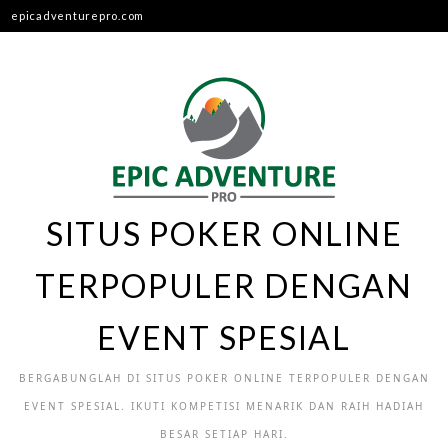
Skip
epicadventurepro.com
to
content
SITUS POKER ONLINE
TERPOPULER DENGAN
EVENT SPESIAL
BERGABUNGLAH DI SITUS POKER ONLINE TERPOPULER DENGAN
EVENT SPESIAL. IKUTI KOMPETISI MENARIK DAN RAIH HADIAH
BESAR SETIAP HARI.