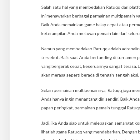
Salah satu hal yang membedakan Ratuqq dari platfo
ini menawarkan berbagai permainan multipemain ya
Baik Anda memainkan game balap cepat atau permai
keterampilan Anda melawan pemain lain dari seluru
Namun yang membedakan Ratuqq adalah adrenalin
tersebut. Baik saat Anda bertanding di turnamen p
yang bergerak cepat, keseruannya sangat terasa. D
akan merasa seperti berada di tengah-tengah aksi.
Selain permainan multipemainnya, Ratuqq juga me
Anda hanya ingin menantang diri sendiri. Baik And
papan peringkat, permainan pemain tunggal Ratuqq
Jadi, jika Anda siap untuk melepaskan semangat k
lihatlah game Ratuqq yang mendebarkan. Dengan b