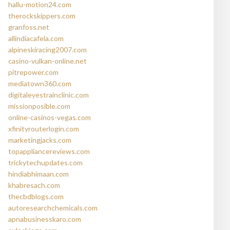
hallu-motion24.com
therockskippers.com
granfoss.net
allindiacafela.com
alpineskiracing2007.com
casino-vulkan-online.net
pitrepower.com
mediatown360.com
digitaleyestrainclinic.com
missionposible.com
online-casinos-vegas.com
xfinityrouterlogin.com
marketingjacks.com
topappliancereviews.com
trickytechupdates.com
hindiabhimaan.com
khabresach.com
thecbdblogs.com
autoresearchchemicals.com
apnabusinesskaro.com