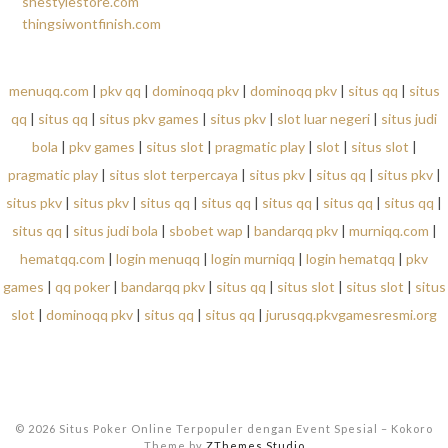
shestylestore.com
thingsiwontfinish.com
menuqq.com
|
pkv qq
|
dominoqq pkv
|
dominoqq pkv
|
situs qq
|
situs
qq
|
situs qq
|
situs pkv games
|
situs pkv
|
slot luar negeri
|
situs judi
bola
|
pkv games
|
situs slot
|
pragmatic play
|
slot
|
situs slot
|
pragmatic play
|
situs slot terpercaya
|
situs pkv
|
situs qq
|
situs pkv
|
situs pkv
|
situs pkv
|
situs qq
|
situs qq
|
situs qq
|
situs qq
|
situs qq
|
situs qq
|
situs judi bola
|
sbobet wap
|
bandarqq pkv
|
murniqq.com
|
hematqq.com
|
login menuqq
|
login murniqq
|
login hematqq
|
pkv
games
|
qq poker
|
bandarqq pkv
|
situs qq
|
situs slot
|
situs slot
|
situs
slot
|
dominoqq pkv
|
situs qq
|
situs qq
|
jurusqq.pkvgamesresmi.org
© 2026 Situs Poker Online Terpopuler dengan Event Spesial
–
Kokoro
Theme by
ZThemes Studio