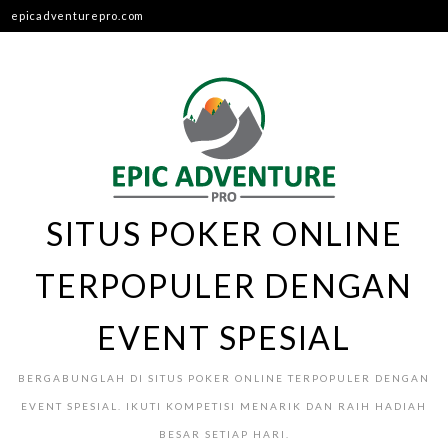
Skip
epicadventurepro.com
to
content
SITUS POKER ONLINE
TERPOPULER DENGAN
EVENT SPESIAL
BERGABUNGLAH DI SITUS POKER ONLINE TERPOPULER DENGAN
EVENT SPESIAL. IKUTI KOMPETISI MENARIK DAN RAIH HADIAH
BESAR SETIAP HARI.