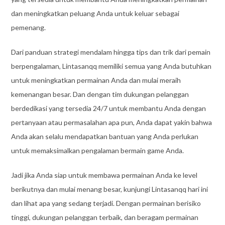
dan meningkatkan peluang Anda untuk keluar sebagai
pemenang.
Dari panduan strategi mendalam hingga tips dan trik dari pemain
berpengalaman, Lintasanqq memiliki semua yang Anda butuhkan
untuk meningkatkan permainan Anda dan mulai meraih
kemenangan besar. Dan dengan tim dukungan pelanggan
berdedikasi yang tersedia 24/7 untuk membantu Anda dengan
pertanyaan atau permasalahan apa pun, Anda dapat yakin bahwa
Anda akan selalu mendapatkan bantuan yang Anda perlukan
untuk memaksimalkan pengalaman bermain game Anda.
Jadi jika Anda siap untuk membawa permainan Anda ke level
berikutnya dan mulai menang besar, kunjungi Lintasanqq hari ini
dan lihat apa yang sedang terjadi. Dengan permainan berisiko
tinggi, dukungan pelanggan terbaik, dan beragam permainan