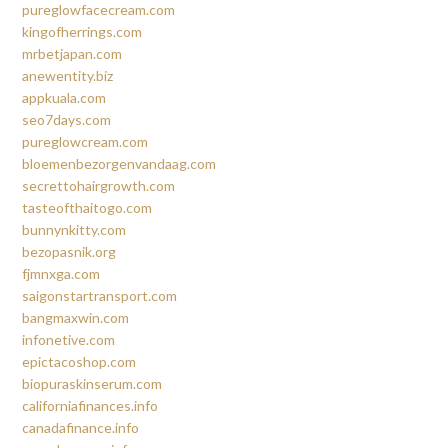
pureglowfacecream.com
kingofherrings.com
mrbetjapan.com
anewentity.biz
appkuala.com
seo7days.com
pureglowcream.com
bloemenbezorgenvandaag.com
secrettohairgrowth.com
tasteofthaitogo.com
bunnynkitty.com
bezopasnik.org
fjmnxga.com
saigonstartransport.com
bangmaxwin.com
infonetive.com
epictacoshop.com
biopuraskinserum.com
californiafinances.info
canadafinance.info