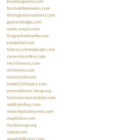
bluebargames.com
festivaldelamalou.com
firstsigninnovations.com
garberdodge.com
swim-wears.com
forgrantedmedia.com
peolpstar.com
tylerscustomdesign.com
carworksonline.com
techtimesss.com
virylstore.com
motorstell.com
health150years.com
prescriptions-drug.org
technocrewsolution.com
viraltokvibes.com
vivianebritoimoveis.com
magforbes.net
monkeycap.org
sdenix.net
amarinhillcrest.com