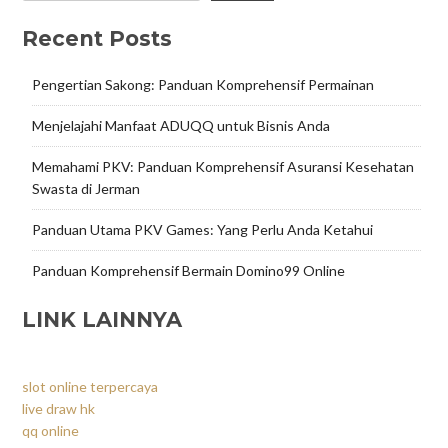
Recent Posts
Pengertian Sakong: Panduan Komprehensif Permainan
Menjelajahi Manfaat ADUQQ untuk Bisnis Anda
Memahami PKV: Panduan Komprehensif Asuransi Kesehatan
Swasta di Jerman
Panduan Utama PKV Games: Yang Perlu Anda Ketahui
Panduan Komprehensif Bermain Domino99 Online
LINK LAINNYA
slot online terpercaya
live draw hk
qq online