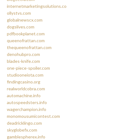
internetmarketingsolutions.co
ollystvs.com
globalnewscx.com
dogslives.com
pdfbookplanet.com
queenofrattan.com
thequeenofrattan.com
denohubpro.com
blades-knife.com
one-piece-spoiler.com
studiooneiota.com
findingcasino.org
realworldcobra.com
automachine.info
autospeedsters.info
wagerchampion.info
monomousumicontest.com
deadricklingo.com
skyglobefx.com
gamblespherex.info