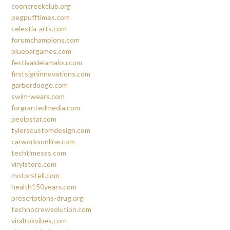
cooncreekclub.org
pegpufftimes.com
celestia-arts.com
forumchampions.com
bluebargames.com
festivaldelamalou.com
firstsigninnovations.com
garberdodge.com
swim-wears.com
forgrantedmedia.com
peolpstar.com
tylerscustomdesign.com
carworksonline.com
techtimesss.com
virylstore.com
motorstell.com
health150years.com
prescriptions-drug.org
technocrewsolution.com
viraltokvibes.com