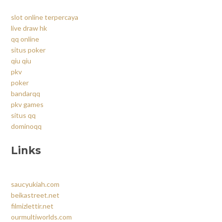
slot online terpercaya
live draw hk
qq online
situs poker
qiu qiu
pkv
poker
bandarqq
pkv games
situs qq
dominoqq
Links
saucyukiah.com
beikastreet.net
filmizlettir.net
ourmultiworlds.com