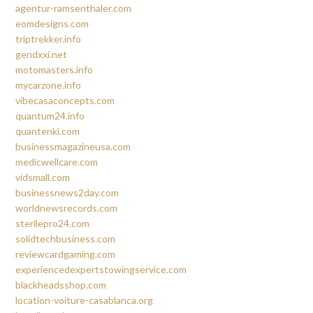
agentur-ramsenthaler.com
eomdesigns.com
triptrekker.info
gendxxi.net
motomasters.info
mycarzone.info
vibecasaconcepts.com
quantum24.info
quantenki.com
businessmagazineusa.com
medicwellcare.com
vidsmall.com
businessnews2day.com
worldnewsrecords.com
sterilepro24.com
solidtechbusiness.com
reviewcardgaming.com
experiencedexpertstowingservice.com
blackheadsshop.com
location-voiture-casablanca.org