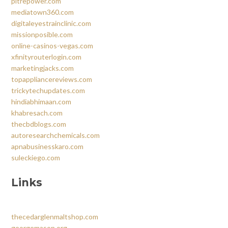
pitrepower.com
mediatown360.com
digitaleyestrainclinic.com
missionposible.com
online-casinos-vegas.com
xfinityrouterlogin.com
marketingjacks.com
topappliancereviews.com
trickytechupdates.com
hindiabhimaan.com
khabresach.com
thecbdblogs.com
autoresearchchemicals.com
apnabusinesskaro.com
suleckiego.com
Links
thecedarglenmaltshop.com
georgemason.org