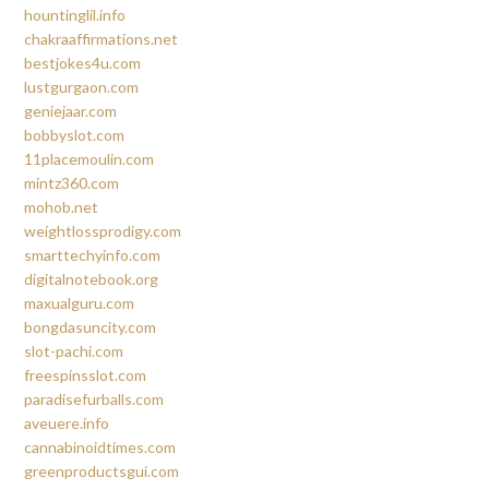
hountinglil.info
chakraaffirmations.net
bestjokes4u.com
lustgurgaon.com
geniejaar.com
bobbyslot.com
11placemoulin.com
mintz360.com
mohob.net
weightlossprodigy.com
smarttechyinfo.com
digitalnotebook.org
maxualguru.com
bongdasuncity.com
slot-pachi.com
freespinsslot.com
paradisefurballs.com
aveuere.info
cannabinoidtimes.com
greenproductsgui.com