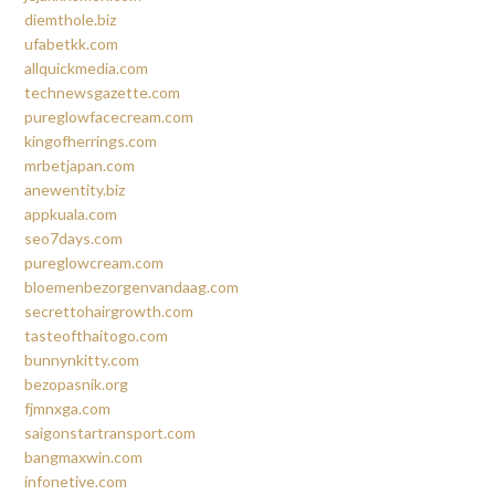
diemthole.biz
ufabetkk.com
allquickmedia.com
technewsgazette.com
pureglowfacecream.com
kingofherrings.com
mrbetjapan.com
anewentity.biz
appkuala.com
seo7days.com
pureglowcream.com
bloemenbezorgenvandaag.com
secrettohairgrowth.com
tasteofthaitogo.com
bunnynkitty.com
bezopasnik.org
fjmnxga.com
saigonstartransport.com
bangmaxwin.com
infonetive.com