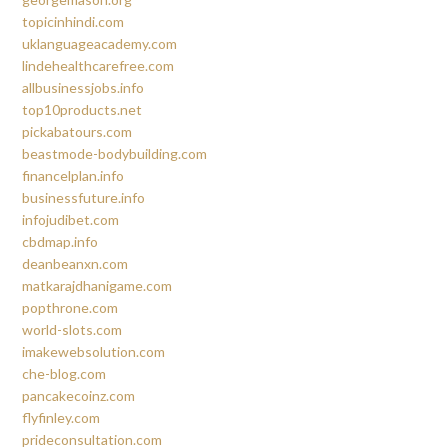
topicinhindi.com
uklanguageacademy.com
lindehealthcarefree.com
allbusinessjobs.info
top10products.net
pickabatours.com
beastmode-bodybuilding.com
financelplan.info
businessfuture.info
infojudibet.com
cbdmap.info
deanbeanxn.com
matkarajdhanigame.com
popthrone.com
world-slots.com
imakewebsolution.com
che-blog.com
pancakecoinz.com
flyfinley.com
prideconsultation.com