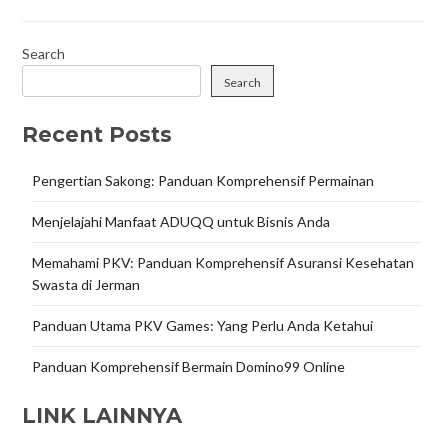
Search
Search
Recent Posts
Pengertian Sakong: Panduan Komprehensif Permainan
Menjelajahi Manfaat ADUQQ untuk Bisnis Anda
Memahami PKV: Panduan Komprehensif Asuransi Kesehatan
Swasta di Jerman
Panduan Utama PKV Games: Yang Perlu Anda Ketahui
Panduan Komprehensif Bermain Domino99 Online
LINK LAINNYA