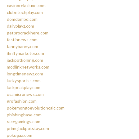
casinorelaxluxe.com
clubetechplay.com
domdombd.com
dailyplayz.com
getprocrackhere.com
fastinnews.com
fannybanny.com
ifinitymarketer.com
jackpotkoning.com
modlinknetworks.com
longtimenewz.com
luckysportss.com
luckpeakplay.com
usamicronews.com
grofashion.com
pokemongoevolutioncalc.com
phishingbase.com
racegamings.com
primejackpotstay.com
pokugaa.com