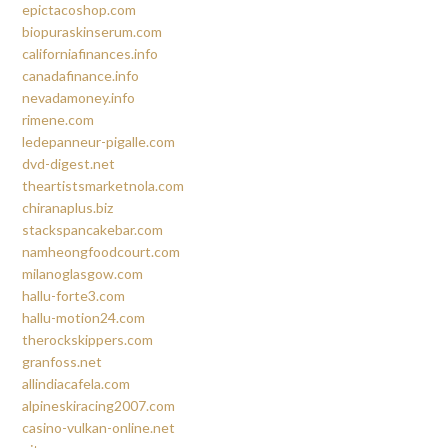
epictacoshop.com
biopuraskinserum.com
californiafinances.info
canadafinance.info
nevadamoney.info
rimene.com
ledepanneur-pigalle.com
dvd-digest.net
theartistsmarketnola.com
chiranaplus.biz
stackspancakebar.com
namheongfoodcourt.com
milanoglasgow.com
hallu-forte3.com
hallu-motion24.com
therockskippers.com
granfoss.net
allindiacafela.com
alpineskiracing2007.com
casino-vulkan-online.net