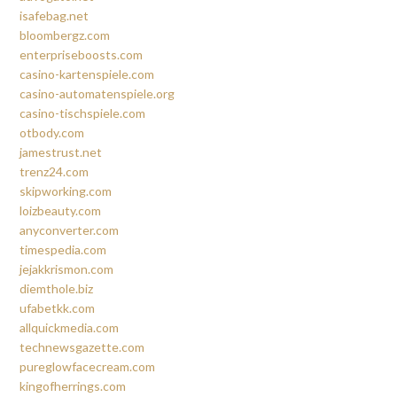
isafebag.net
bloombergz.com
enterpriseboosts.com
casino-kartenspiele.com
casino-automatenspiele.org
casino-tischspiele.com
otbody.com
jamestrust.net
trenz24.com
skipworking.com
loizbeauty.com
anyconverter.com
timespedia.com
jejakkrismon.com
diemthole.biz
ufabetkk.com
allquickmedia.com
technewsgazette.com
pureglowfacecream.com
kingofherrings.com