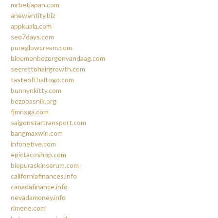
mrbetjapan.com
anewentity.biz
appkuala.com
seo7days.com
pureglowcream.com
bloemenbezorgenvandaag.com
secrettohairgrowth.com
tasteofthaitogo.com
bunnynkitty.com
bezopasnik.org
fjmnxga.com
saigonstartransport.com
bangmaxwin.com
infonetive.com
epictacoshop.com
biopuraskinserum.com
californiafinances.info
canadafinance.info
nevadamoney.info
rimene.com