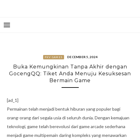
DECEMBER 5, 2024
PKV GAMES
Buka Kemungkinan Tanpa Akhir dengan
GocengQQ: Tiket Anda Menuju Kesuksesan
Bermain Game
[ad_1]
Permainan telah menjadi bentuk hiburan yang populer bagi
orang-orang dari segala usia di seluruh dunia. Dengan kemajuan
teknologi, game telah berevolusi dari game arcade sederhana
menjadi game multipemain daring kompleks yang menawarkan