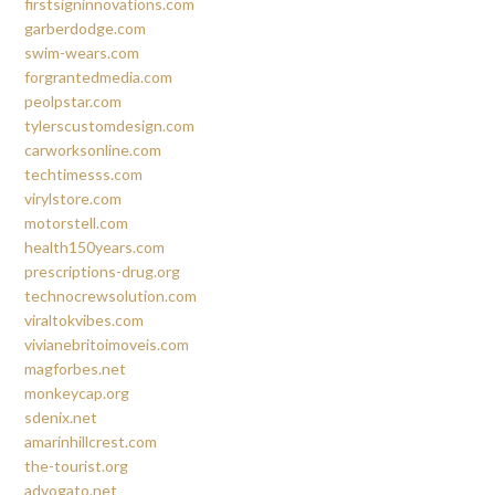
firstsigninnovations.com
garberdodge.com
swim-wears.com
forgrantedmedia.com
peolpstar.com
tylerscustomdesign.com
carworksonline.com
techtimesss.com
virylstore.com
motorstell.com
health150years.com
prescriptions-drug.org
technocrewsolution.com
viraltokvibes.com
vivianebritoimoveis.com
magforbes.net
monkeycap.org
sdenix.net
amarinhillcrest.com
the-tourist.org
advogato.net