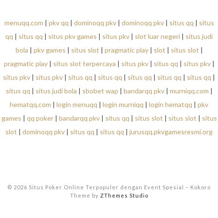
menuqq.com
|
pkv qq
|
dominoqq pkv
|
dominoqq pkv
|
situs qq
|
situs
qq
|
situs qq
|
situs pkv games
|
situs pkv
|
slot luar negeri
|
situs judi
bola
|
pkv games
|
situs slot
|
pragmatic play
|
slot
|
situs slot
|
pragmatic play
|
situs slot terpercaya
|
situs pkv
|
situs qq
|
situs pkv
|
situs pkv
|
situs pkv
|
situs qq
|
situs qq
|
situs qq
|
situs qq
|
situs qq
|
situs qq
|
situs judi bola
|
sbobet wap
|
bandarqq pkv
|
murniqq.com
|
hematqq.com
|
login menuqq
|
login murniqq
|
login hematqq
|
pkv
games
|
qq poker
|
bandarqq pkv
|
situs qq
|
situs slot
|
situs slot
|
situs
slot
|
dominoqq pkv
|
situs qq
|
situs qq
|
jurusqq.pkvgamesresmi.org
© 2026 Situs Poker Online Terpopuler dengan Event Spesial
–
Kokoro
Theme by
ZThemes Studio