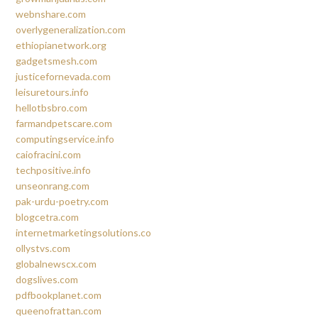
webnshare.com
overlygeneralization.com
ethiopianetwork.org
gadgetsmesh.com
justicefornevada.com
leisuretours.info
hellotbsbro.com
farmandpetscare.com
computingservice.info
caiofracini.com
techpositive.info
unseonrang.com
pak-urdu-poetry.com
blogcetra.com
internetmarketingsolutions.co
ollystvs.com
globalnewscx.com
dogslives.com
pdfbookplanet.com
queenofrattan.com