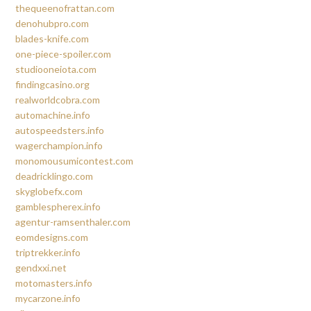
thequeenofrattan.com
denohubpro.com
blades-knife.com
one-piece-spoiler.com
studiooneiota.com
findingcasino.org
realworldcobra.com
automachine.info
autospeedsters.info
wagerchampion.info
monomousumicontest.com
deadricklingo.com
skyglobefx.com
gamblespherex.info
agentur-ramsenthaler.com
eomdesigns.com
triptrekker.info
gendxxi.net
motomasters.info
mycarzone.info