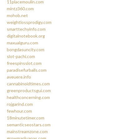
11placemoulin.com
mintz360.com
mohob.net
weightlossprodigy.com
smarttechyinfo.com
digitalnotebook.org
maxualguru.com
bongdasuncity.com
slot-pachi.com
freespinsslot.com
paradisefurballs.com
aveuere.info
cannabinoidtimes.com
greenproductsgui.com
healthconcerning.com
rojgarind.com
fewhour.com
18minutetimer.com
semanticseostars.com
mainstreamzone.com
growmarijuanas.com