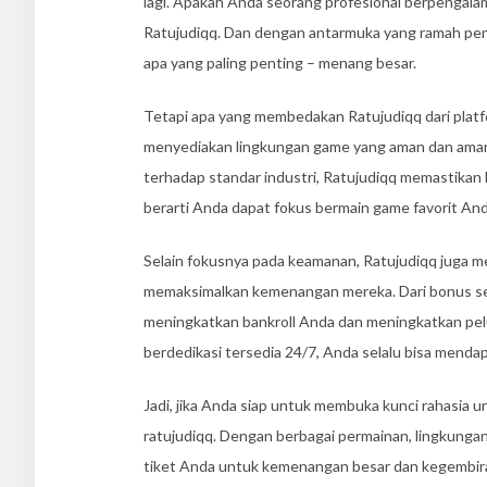
lagi. Apakah Anda seorang profesional berpengala
Ratujudiqq. Dan dengan antarmuka yang ramah pen
apa yang paling penting – menang besar.
Tetapi apa yang membedakan Ratujudiqq dari platf
menyediakan lingkungan game yang aman dan aman.
terhadap standar industri, Ratujudiqq memastikan b
berarti Anda dapat fokus bermain game favorit An
Selain fokusnya pada keamanan, Ratujudiqq juga
memaksimalkan kemenangan mereka. Dari bonus sel
meningkatkan bankroll Anda dan meningkatkan pe
berdedikasi tersedia 24/7, Anda selalu bisa men
Jadi, jika Anda siap untuk membuka kunci rahasia unt
ratujudiqq. Dengan berbagai permainan, lingkunga
tiket Anda untuk kemenangan besar dan kegembiraan