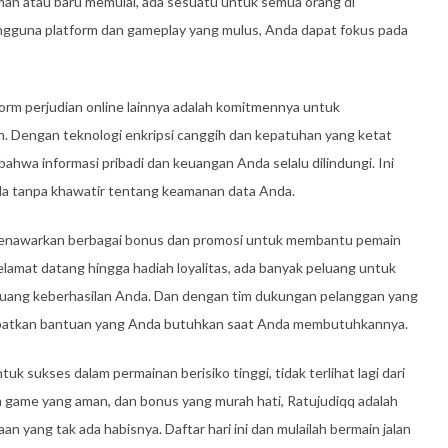
man atau baru memulai, ada sesuatu untuk semua orang di
gguna platform dan gameplay yang mulus, Anda dapat fokus pada
orm perjudian online lainnya adalah komitmennya untuk
 Dengan teknologi enkripsi canggih dan kepatuhan yang ketat
ahwa informasi pribadi dan keuangan Anda selalu dilindungi. Ini
da tanpa khawatir tentang keamanan data Anda.
 menawarkan berbagai bonus dan promosi untuk membantu pemain
amat datang hingga hadiah loyalitas, ada banyak peluang untuk
luang keberhasilan Anda. Dan dengan tim dukungan pelanggan yang
dapatkan bantuan yang Anda butuhkan saat Anda membutuhkannya.
uk sukses dalam permainan berisiko tinggi, tidak terlihat lagi dari
n game yang aman, dan bonus yang murah hati, Ratujudiqq adalah
 yang tak ada habisnya. Daftar hari ini dan mulailah bermain jalan