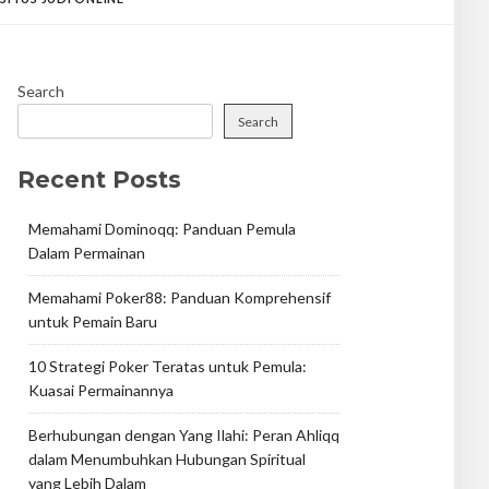
Search
Search
Recent Posts
Memahami Dominoqq: Panduan Pemula
Dalam Permainan
Memahami Poker88: Panduan Komprehensif
untuk Pemain Baru
10 Strategi Poker Teratas untuk Pemula:
Kuasai Permainannya
Berhubungan dengan Yang Ilahi: Peran Ahliqq
dalam Menumbuhkan Hubungan Spiritual
yang Lebih Dalam