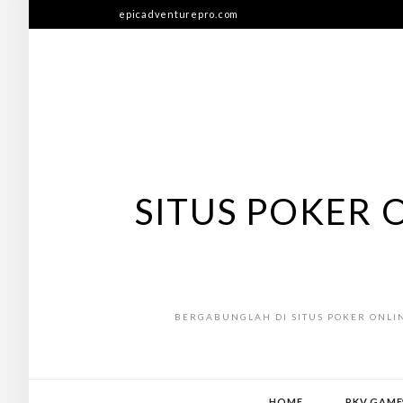
Skip
epicadventurepro.com
to
content
SITUS POKER
BERGABUNGLAH DI SITUS POKER ONLIN
HOME
PKV GAME