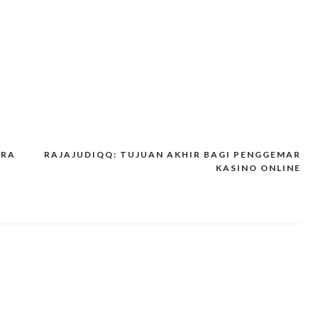
ARA
RAJAJUDIQQ: TUJUAN AKHIR BAGI PENGGEMAR
KASINO ONLINE