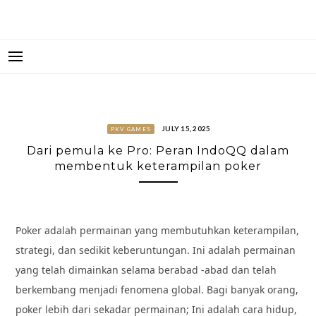
JULY 15, 2025
PKV GAMES
Dari pemula ke Pro: Peran IndoQQ dalam
membentuk keterampilan poker
Poker adalah permainan yang membutuhkan keterampilan,
strategi, dan sedikit keberuntungan. Ini adalah permainan
yang telah dimainkan selama berabad -abad dan telah
berkembang menjadi fenomena global. Bagi banyak orang,
poker lebih dari sekadar permainan; Ini adalah cara hidup,