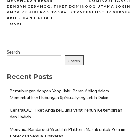
MENANGKAN BESAR
DOMINASI TABEL:
Post
DENGAN CEBANQQ: TIKET
DOMINOQQ UTAMA LOGIN
navigation
ANDA KE HIBURAN TANPA
STRATEGI UNTUK SUKSES
AKHIR DAN HADIAH
TUNAI
Search
Search
Recent Posts
Berhubungan dengan Yang Ilahi: Peran Ahliqq dalam
Menumbuhkan Hubungan Spiritual yang Lebih Dalam
CentralQQ: Tiket Anda ke Dunia yang Penuh Kegembiraan
dan Hadiah
Mengapa Bandarqq365 adalah Platform Masuk untuk Pemain
Poker dari Semua Tingkatan