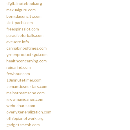
digitalnotebook.org
maxualguru.com
bongdasuncity.com
slot-pachi.com
freespinsslot.com
paradisefurballs.com
aveuere.info
cannabinoidtimes.com
greenproductsgui.com
healthconcerning.com
rojgarind.com
fewhour.com
18minutetimer.com
semanticseostars.com
mainstreamzone.com
growmarijuanas.com
webnshare.com
overlygeneralization.com
ethiopianetwork.org
gadgetsmesh.com