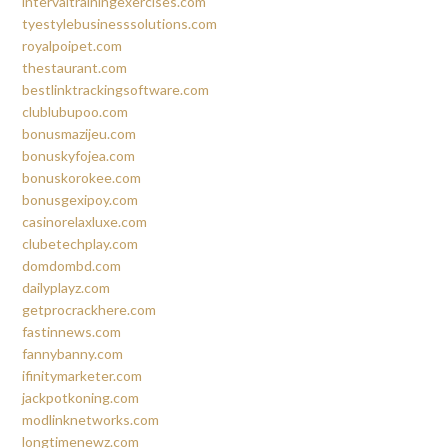
intervaltrainingexercises.com
tyestylebusinesssolutions.com
royalpoipet.com
thestaurant.com
bestlinktrackingsoftware.com
clublubupoo.com
bonusmazijeu.com
bonuskyfojea.com
bonuskorokee.com
bonusgexipoy.com
casinorelaxluxe.com
clubetechplay.com
domdombd.com
dailyplayz.com
getprocrackhere.com
fastinnews.com
fannybanny.com
ifinitymarketer.com
jackpotkoning.com
modlinknetworks.com
longtimenewz.com