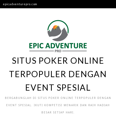
Skip
epicadventurepro.com
to
content
SITUS POKER ONLINE
TERPOPULER DENGAN
EVENT SPESIAL
BERGABUNGLAH DI SITUS POKER ONLINE TERPOPULER DENGAN
EVENT SPESIAL. IKUTI KOMPETISI MENARIK DAN RAIH HADIAH
BESAR SETIAP HARI.