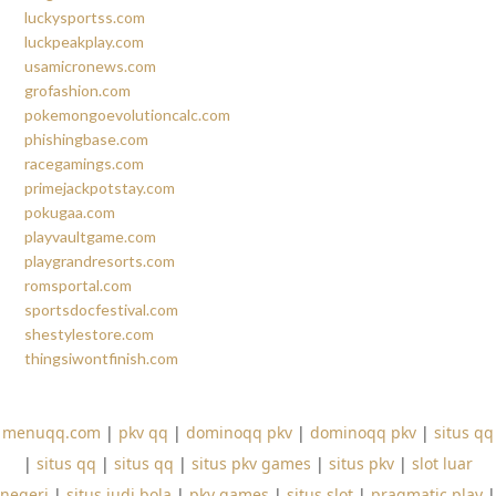
luckysportss.com
luckpeakplay.com
usamicronews.com
grofashion.com
pokemongoevolutioncalc.com
phishingbase.com
racegamings.com
primejackpotstay.com
pokugaa.com
playvaultgame.com
playgrandresorts.com
romsportal.com
sportsdocfestival.com
shestylestore.com
thingsiwontfinish.com
menuqq.com
|
pkv qq
|
dominoqq pkv
|
dominoqq pkv
|
situs qq
|
situs qq
|
situs qq
|
situs pkv games
|
situs pkv
|
slot luar
negeri
|
situs judi bola
|
pkv games
|
situs slot
|
pragmatic play
|