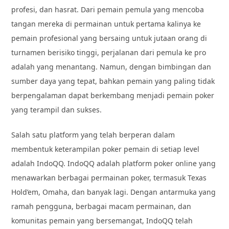
profesi, dan hasrat. Dari pemain pemula yang mencoba
tangan mereka di permainan untuk pertama kalinya ke
pemain profesional yang bersaing untuk jutaan orang di
turnamen berisiko tinggi, perjalanan dari pemula ke pro
adalah yang menantang. Namun, dengan bimbingan dan
sumber daya yang tepat, bahkan pemain yang paling tidak
berpengalaman dapat berkembang menjadi pemain poker
yang terampil dan sukses.
Salah satu platform yang telah berperan dalam
membentuk keterampilan poker pemain di setiap level
adalah IndoQQ. IndoQQ adalah platform poker online yang
menawarkan berbagai permainan poker, termasuk Texas
Hold’em, Omaha, dan banyak lagi. Dengan antarmuka yang
ramah pengguna, berbagai macam permainan, dan
komunitas pemain yang bersemangat, IndoQQ telah