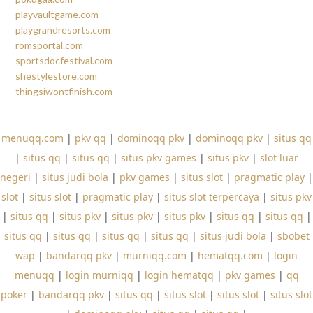
playvaultgame.com
playgrandresorts.com
romsportal.com
sportsdocfestival.com
shestylestore.com
thingsiwontfinish.com
menuqq.com
|
pkv qq
|
dominoqq pkv
|
dominoqq pkv
|
situs qq
|
situs qq
|
situs qq
|
situs pkv games
|
situs pkv
|
slot luar
negeri
|
situs judi bola
|
pkv games
|
situs slot
|
pragmatic play
|
slot
|
situs slot
|
pragmatic play
|
situs slot terpercaya
|
situs pkv
|
situs qq
|
situs pkv
|
situs pkv
|
situs pkv
|
situs qq
|
situs qq
|
situs qq
|
situs qq
|
situs qq
|
situs qq
|
situs judi bola
|
sbobet
wap
|
bandarqq pkv
|
murniqq.com
|
hematqq.com
|
login
menuqq
|
login murniqq
|
login hematqq
|
pkv games
|
qq
poker
|
bandarqq pkv
|
situs qq
|
situs slot
|
situs slot
|
situs slot