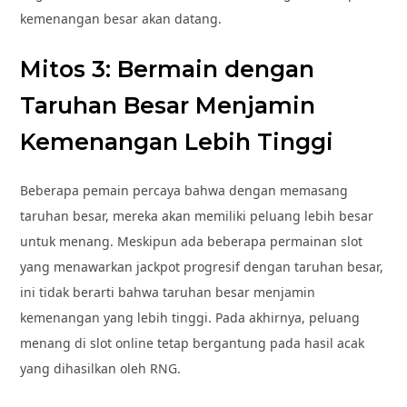
kemenangan besar akan datang.
Mitos 3: Bermain dengan
Taruhan Besar Menjamin
Kemenangan Lebih Tinggi
Beberapa pemain percaya bahwa dengan memasang
taruhan besar, mereka akan memiliki peluang lebih besar
untuk menang. Meskipun ada beberapa permainan slot
yang menawarkan jackpot progresif dengan taruhan besar,
ini tidak berarti bahwa taruhan besar menjamin
kemenangan yang lebih tinggi. Pada akhirnya, peluang
menang di slot online tetap bergantung pada hasil acak
yang dihasilkan oleh RNG.