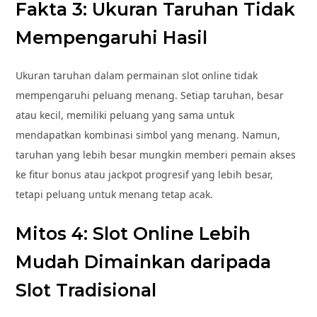
Fakta 3: Ukuran Taruhan Tidak
Mempengaruhi Hasil
Ukuran taruhan dalam permainan slot online tidak
mempengaruhi peluang menang. Setiap taruhan, besar
atau kecil, memiliki peluang yang sama untuk
mendapatkan kombinasi simbol yang menang. Namun,
taruhan yang lebih besar mungkin memberi pemain akses
ke fitur bonus atau jackpot progresif yang lebih besar,
tetapi peluang untuk menang tetap acak.
Mitos 4: Slot Online Lebih
Mudah Dimainkan daripada
Slot Tradisional