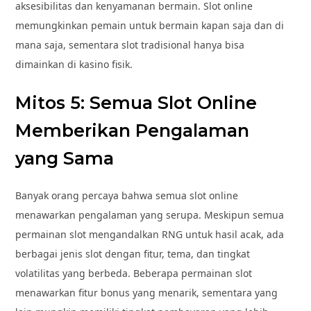
aksesibilitas dan kenyamanan bermain. Slot online
memungkinkan pemain untuk bermain kapan saja dan di
mana saja, sementara slot tradisional hanya bisa
dimainkan di kasino fisik.
Mitos 5: Semua Slot Online
Memberikan Pengalaman
yang Sama
Banyak orang percaya bahwa semua slot online
menawarkan pengalaman yang serupa. Meskipun semua
permainan slot mengandalkan RNG untuk hasil acak, ada
berbagai jenis slot dengan fitur, tema, dan tingkat
volatilitas yang berbeda. Beberapa permainan slot
menawarkan fitur bonus yang menarik, sementara yang