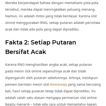
Mereka berpendapat bahwa dengan memahami pola-pola
tersebut, mereka dapat meningkatkan peluang menang.
Namun, ini adalah mitos yang tidak berdasar. Karena slot
online menggunakan RNG, setiap putaran adalah peristiwa
acak dan tidak ada pola yang dapat diprediksi.
Fakta 2: Setiap Putaran
Bersifat Acak
Karena RNG menghasilkan angka acak, setiap putaran
pada mesin slot online sepenuhnya acak dan tidak
dipengaruhi oleh putaran sebelumnya. Artinya, meskipun
pemain bermain mesin slot
dominoqq
yang sama berulang
kali, hasil setiap putaran tetap tidak dapat diprediksi. Ini
adalah salah satu alasan mengapa permainan slot online
begitu menarik – tidak ada cara untuk mengetahui kapan