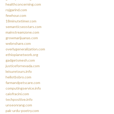
healthconcerning.com
rojgarind.com
fewhour.com
18minutetimer.com
semanticseostars.com
mainstreamzone.com
growmarijuanas.com
webnshare.com
overlygeneralization.com
ethiopianetwork.org
gadgetsmesh.com
justicefornevada.com
leisuretours.info
hellotbsbro.com
farmandpetscare.com
computingservice.info
caiofracini.com
techpositive.info
unseonrang.com
pak-urdu-poetry.com