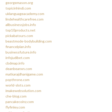
georgemason.org
topicinhindi.com
uklanguageacademy.com
lindehealthcarefree.com
allbusinessjobs.info
top10products.net
pickabatours.com
beastmode-bodybuilding.com
financelplan.info
businessfuture.info
infojudibet.com
cbdmap.info
deanbeanxn.com
matkarajdhanigame.com
popthrone.com
world-slots.com
imakewebsolution.com
che-blog.com
pancakecoinz.com
flyfinley.com