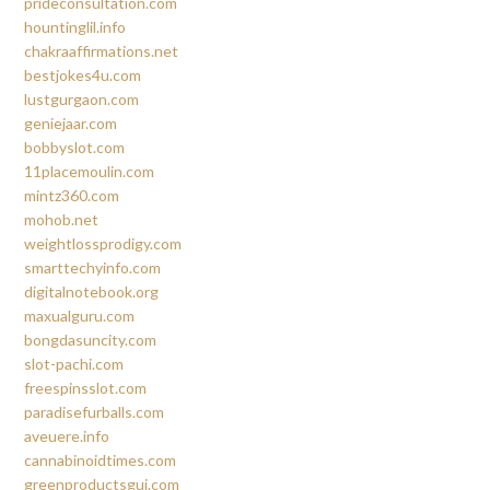
prideconsultation.com
hountinglil.info
chakraaffirmations.net
bestjokes4u.com
lustgurgaon.com
geniejaar.com
bobbyslot.com
11placemoulin.com
mintz360.com
mohob.net
weightlossprodigy.com
smarttechyinfo.com
digitalnotebook.org
maxualguru.com
bongdasuncity.com
slot-pachi.com
freespinsslot.com
paradisefurballs.com
aveuere.info
cannabinoidtimes.com
greenproductsgui.com