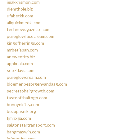
jejakkrismon.com
diemthole.biz
ufabetkk.com
allquickmedia.com
technewsgazette.com
pureglowfacecream.com
kingofherrings.com
mrbetjapan.com
anewentity.biz
appkuala.com
seo7days.com
pureglowcream.com
bloemenbezorgenvandaag.com
secrettohairgrowth.com
tasteofthaitogo.com
bunnynkitty.com
bezopasnik.org
fjmnxga.com
saigonstartransport.com
bangmaxwin.com
infonetive.com