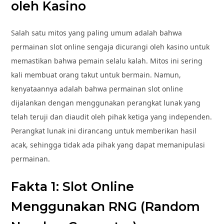
oleh Kasino
Salah satu mitos yang paling umum adalah bahwa
permainan slot online sengaja dicurangi oleh kasino untuk
memastikan bahwa pemain selalu kalah. Mitos ini sering
kali membuat orang takut untuk bermain. Namun,
kenyataannya adalah bahwa permainan slot online
dijalankan dengan menggunakan perangkat lunak yang
telah teruji dan diaudit oleh pihak ketiga yang independen.
Perangkat lunak ini dirancang untuk memberikan hasil
acak, sehingga tidak ada pihak yang dapat memanipulasi
permainan.
Fakta 1: Slot Online
Menggunakan RNG (Random