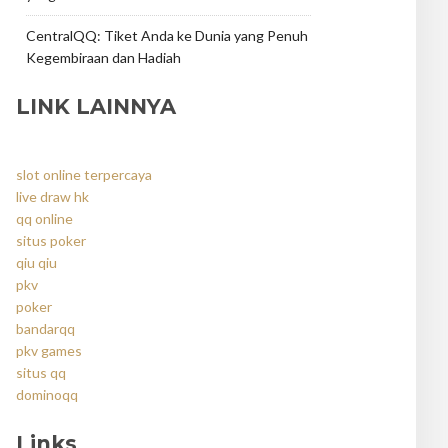
CentralQQ: Tiket Anda ke Dunia yang Penuh
Kegembiraan dan Hadiah
LINK LAINNYA
slot online terpercaya
live draw hk
qq online
situs poker
qiu qiu
pkv
poker
bandarqq
pkv games
situs qq
dominoqq
Links