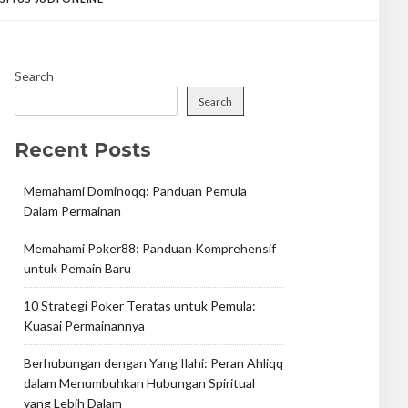
Search
Search
Recent Posts
Memahami Dominoqq: Panduan Pemula
Dalam Permainan
Memahami Poker88: Panduan Komprehensif
untuk Pemain Baru
10 Strategi Poker Teratas untuk Pemula:
Kuasai Permainannya
Berhubungan dengan Yang Ilahi: Peran Ahliqq
dalam Menumbuhkan Hubungan Spiritual
yang Lebih Dalam