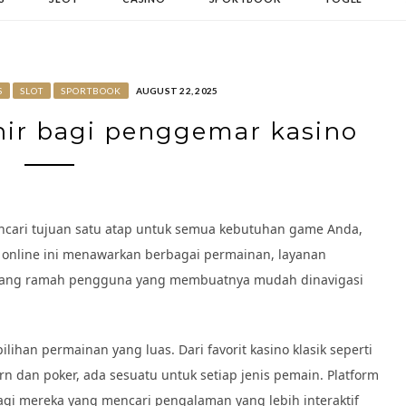
S
SLOT
SPORTBOOK
AUGUST 22, 2025
hir bagi penggemar kasino
ncari tujuan satu atap untuk semua kebutuhan game Anda,
ino online ini menawarkan berbagai permainan, layanan
 yang ramah pengguna yang membuatnya mudah dinavigasi
ilihan permainan yang luas. Dari favorit kasino klasik seperti
rn dan poker, ada sesuatu untuk setiap jenis pemain. Platform
gi mereka yang mencari pengalaman yang lebih interaktif