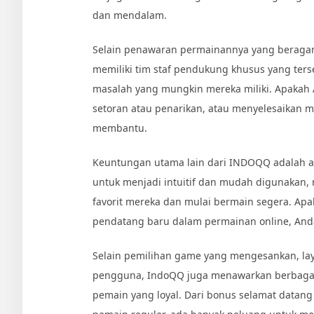
dan mendalam.
Selain penawaran permainannya yang beragam
memiliki tim staf pendukung khusus yang te
masalah yang mungkin mereka miliki. Apakah
setoran atau penarikan, atau menyelesaikan m
membantu.
Keuntungan utama lain dari INDOQQ adalah a
untuk menjadi intuitif dan mudah digunaka
favorit mereka dan mulai bermain segera. Ap
pendatang baru dalam permainan online, And
Selain pemilihan game yang mengesankan, l
pengguna, IndoQQ juga menawarkan berbaga
pemain yang loyal. Dari bonus selamat datan