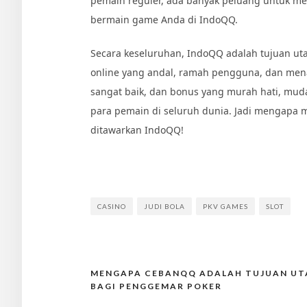
pemain reguler, ada banyak peluang untuk m
bermain game Anda di IndoQQ.
Secara keseluruhan, IndoQQ adalah tujuan 
online yang andal, ramah pengguna, dan men
sangat baik, dan bonus yang murah hati, mu
para pemain di seluruh dunia. Jadi mengapa 
ditawarkan IndoQQ!
CASINO
JUDI BOLA
PKV GAMES
SLOT
MENGAPA CEBANQQ ADALAH TUJUAN U
Post
BAGI PENGGEMAR POKER
navigation