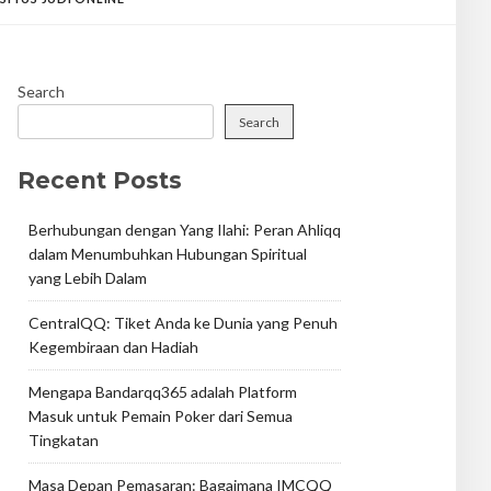
Search
Search
Recent Posts
Berhubungan dengan Yang Ilahi: Peran Ahliqq
dalam Menumbuhkan Hubungan Spiritual
yang Lebih Dalam
CentralQQ: Tiket Anda ke Dunia yang Penuh
Kegembiraan dan Hadiah
Mengapa Bandarqq365 adalah Platform
Masuk untuk Pemain Poker dari Semua
Tingkatan
Masa Depan Pemasaran: Bagaimana IMCQQ