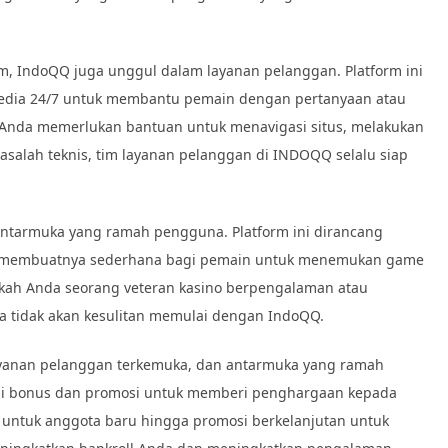
, IndoQQ juga unggul dalam layanan pelanggan. Platform ini
rsedia 24/7 untuk membantu pemain dengan pertanyaan atau
 Anda memerlukan bantuan untuk menavigasi situs, melakukan
asalah teknis, tim layanan pelanggan di INDOQQ selalu siap
ntarmuka yang ramah pengguna. Platform ini dirancang
n, membuatnya sederhana bagi pemain untuk menemukan game
akah Anda seorang veteran kasino berpengalaman atau
a tidak akan kesulitan memulai dengan IndoQQ.
ayanan pelanggan terkemuka, dan antarmuka yang ramah
i bonus dan promosi untuk memberi penghargaan kepada
g untuk anggota baru hingga promosi berkelanjutan untuk