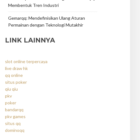
Membentuk Tren Industri
Gemarqq: Mendefinisikan Ulang Aturan
Permainan dengan Teknologi Mutakhir
LINK LAINNYA
slot online terpercaya
live draw hk
qq online
situs poker
qiu qiu
pkv
poker
bandarqq
pkv games
situs qq
dominoqq