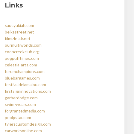
Links
saucyukiah.com
beikastreet.net
filmizlettir.net
ourmultiworlds.com
cooncreekclub.org
pegpufftimes.com
celestia-arts.com
forumchampions.com
bluebargames.com
festivaldelamalou.com
firstsigninnovations.com
garberdodge.com
swim-wears.com
forgrantedmedia.com
peolpstar.com
tylerscustomdesign.com
carworksonline.com