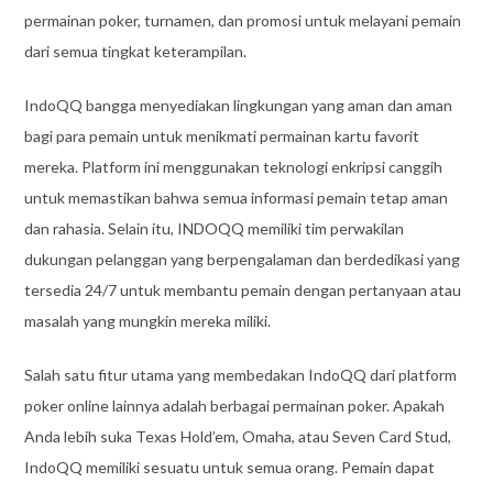
permainan poker, turnamen, dan promosi untuk melayani pemain
dari semua tingkat keterampilan.
IndoQQ bangga menyediakan lingkungan yang aman dan aman
bagi para pemain untuk menikmati permainan kartu favorit
mereka. Platform ini menggunakan teknologi enkripsi canggih
untuk memastikan bahwa semua informasi pemain tetap aman
dan rahasia. Selain itu, INDOQQ memiliki tim perwakilan
dukungan pelanggan yang berpengalaman dan berdedikasi yang
tersedia 24/7 untuk membantu pemain dengan pertanyaan atau
masalah yang mungkin mereka miliki.
Salah satu fitur utama yang membedakan IndoQQ dari platform
poker online lainnya adalah berbagai permainan poker. Apakah
Anda lebih suka Texas Hold’em, Omaha, atau Seven Card Stud,
IndoQQ memiliki sesuatu untuk semua orang. Pemain dapat