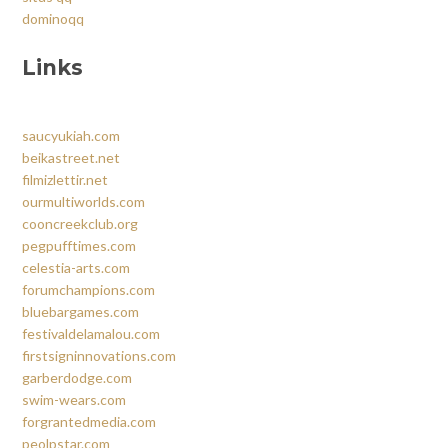
dominoqq
Links
saucyukiah.com
beikastreet.net
filmizlettir.net
ourmultiworlds.com
cooncreekclub.org
pegpufftimes.com
celestia-arts.com
forumchampions.com
bluebargames.com
festivaldelamalou.com
firstsigninnovations.com
garberdodge.com
swim-wears.com
forgrantedmedia.com
peolpstar.com