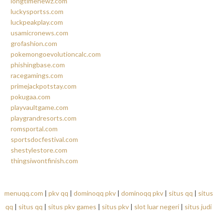
longtimenewz.com
luckysportss.com
luckpeakplay.com
usamicronews.com
grofashion.com
pokemongoevolutioncalc.com
phishingbase.com
racegamings.com
primejackpotstay.com
pokugaa.com
playvaultgame.com
playgrandresorts.com
romsportal.com
sportsdocfestival.com
shestylestore.com
thingsiwontfinish.com
menuqq.com
|
pkv qq
|
dominoqq pkv
|
dominoqq pkv
|
situs qq
|
situs
qq
|
situs qq
|
situs pkv games
|
situs pkv
|
slot luar negeri
|
situs judi