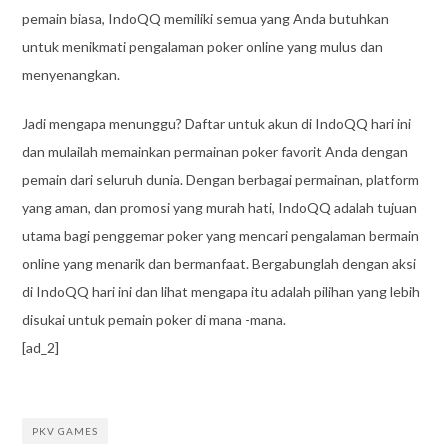
pemain biasa, IndoQQ memiliki semua yang Anda butuhkan
untuk menikmati pengalaman poker online yang mulus dan
menyenangkan.
Jadi mengapa menunggu? Daftar untuk akun di IndoQQ hari ini
dan mulailah memainkan permainan poker favorit Anda dengan
pemain dari seluruh dunia. Dengan berbagai permainan, platform
yang aman, dan promosi yang murah hati, IndoQQ adalah tujuan
utama bagi penggemar poker yang mencari pengalaman bermain
online yang menarik dan bermanfaat. Bergabunglah dengan aksi
di IndoQQ hari ini dan lihat mengapa itu adalah pilihan yang lebih
disukai untuk pemain poker di mana -mana.
[ad_2]
PKV GAMES