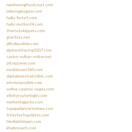
namheongfoodcourt.com
milanoglasgow.com
hallu-forte3.com
hallu-motion24.com
therockskippers.com
granfoss.net
allindiacafela.com
alpineskiracing2007.com
casino-vulkan-online.net
pitrepower.com
mediatown360.com
digitaleyestrainclinic.com
missionposible.com
online-casinos-vegas.com
xfinityrouterlogin.com
marketingjacks.com
topappliancereviews.com
trickytechupdates.com
hindiabhimaan.com
khabresach.com