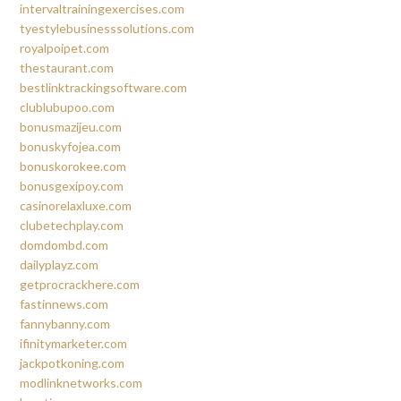
intervaltrainingexercises.com
tyestylebusinesssolutions.com
royalpoipet.com
thestaurant.com
bestlinktrackingsoftware.com
clublubupoo.com
bonusmazijeu.com
bonuskyfojea.com
bonuskorokee.com
bonusgexipoy.com
casinorelaxluxe.com
clubetechplay.com
domdombd.com
dailyplayz.com
getprocrackhere.com
fastinnews.com
fannybanny.com
ifinitymarketer.com
jackpotkoning.com
modlinknetworks.com