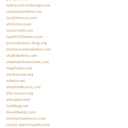
tylerscustomdesign.com
carworksonline.com
techtimesss.com
virylstore.com
motorstell.com
health150years.com
prescriptions-drug.org
technocrewsolution.com
viraltokvibes.com
vivianebritoimoveis.com
magforbes.net
monkeycap.org
sdenix.net
amarinhillcrest.com
the-tourist.org
advogato.net
isafebag.net
bloombergz.com
enterpriseboosts.com
casino-kartenspiele.com