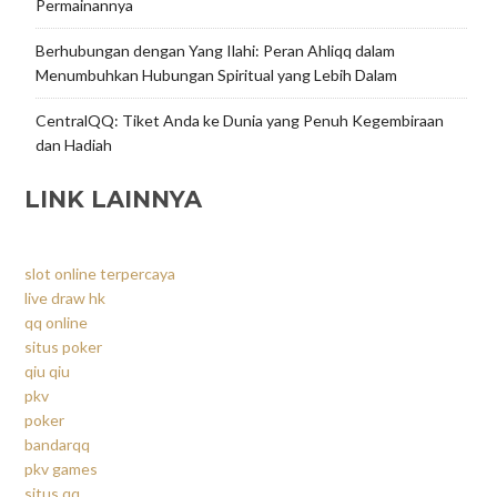
Permainannya
Berhubungan dengan Yang Ilahi: Peran Ahliqq dalam
Menumbuhkan Hubungan Spiritual yang Lebih Dalam
CentralQQ: Tiket Anda ke Dunia yang Penuh Kegembiraan
dan Hadiah
LINK LAINNYA
slot online terpercaya
live draw hk
qq online
situs poker
qiu qiu
pkv
poker
bandarqq
pkv games
situs qq