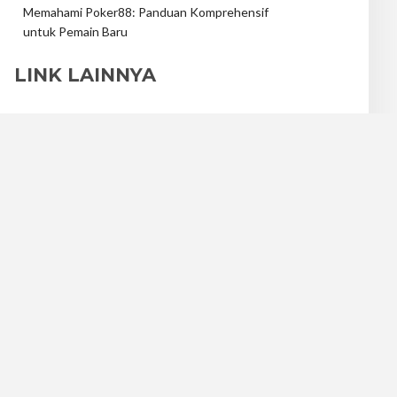
Memahami Poker88: Panduan Komprehensif
untuk Pemain Baru
LINK LAINNYA
slot online terpercaya
live draw hk
qq online
situs poker
qiu qiu
pkv
poker
bandarqq
pkv games
situs qq
dominoqq
Links