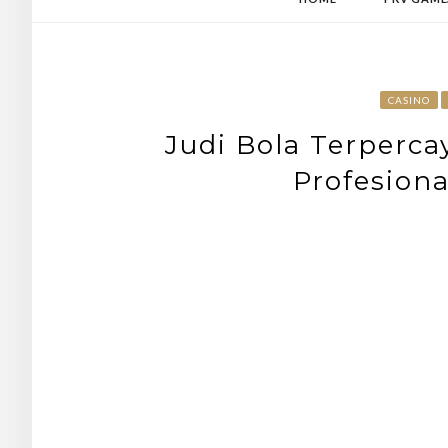
CASINO
Judi Bola Terperca
Profesiona