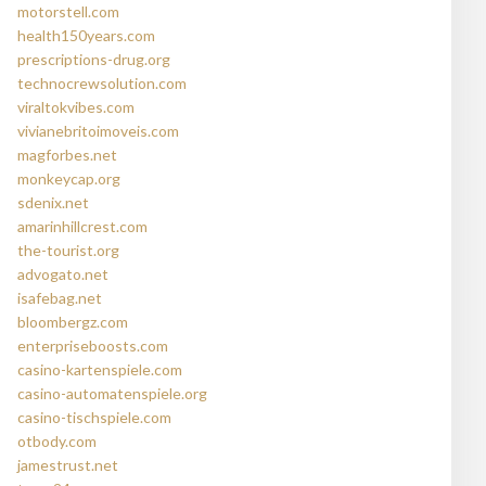
motorstell.com
health150years.com
prescriptions-drug.org
technocrewsolution.com
viraltokvibes.com
vivianebritoimoveis.com
magforbes.net
monkeycap.org
sdenix.net
amarinhillcrest.com
the-tourist.org
advogato.net
isafebag.net
bloombergz.com
enterpriseboosts.com
casino-kartenspiele.com
casino-automatenspiele.org
casino-tischspiele.com
otbody.com
jamestrust.net