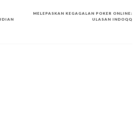
MELEPASKAN KEGAGALAN POKER ONLINE:
UDIAN
ULASAN INDOQQ