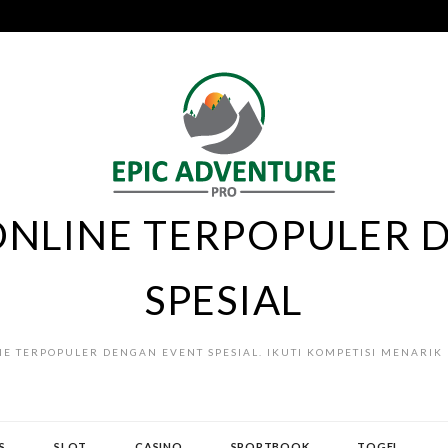
 ONLINE TERPOPULER 
SPESIAL
E TERPOPULER DENGAN EVENT SPESIAL. IKUTI KOMPETISI MENARIK 
S
SLOT
CASINO
SPORTBOOK
TOGEL