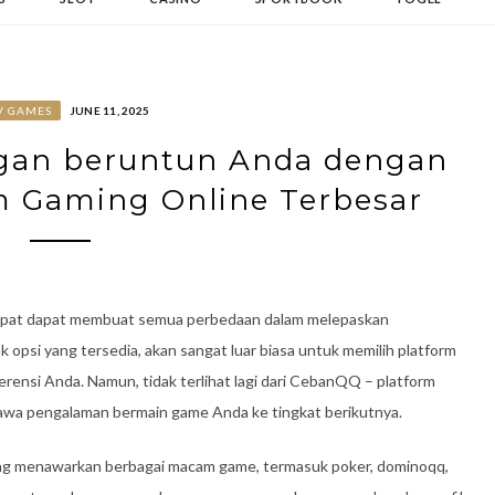
V GAMES
JUNE 11, 2025
gan beruntun Anda dengan
m Gaming Online Terbesar
tepat dapat membuat semua perbedaan dalam melepaskan
psi yang tersedia, akan sangat luar biasa untuk memilih platform
ensi Anda. Namun, tidak terlihat lagi dari CebanQQ – platform
awa pengalaman bermain game Anda ke tingkat berikutnya.
ng menawarkan berbagai macam game, termasuk poker, dominoqq,