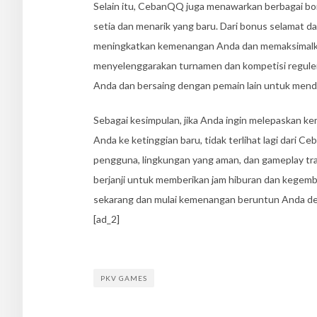
Selain itu, CebanQQ juga menawarkan berbagai b
setia dan menarik yang baru. Dari bonus selamat 
meningkatkan kemenangan Anda dan memaksimalkan
menyelenggarakan turnamen dan kompetisi regule
Anda dan bersaing dengan pemain lain untuk mend
Sebagai kesimpulan, jika Anda ingin melepaskan
Anda ke ketinggian baru, tidak terlihat lagi dari
pengguna, lingkungan yang aman, dan gameplay tr
berjanji untuk memberikan jam hiburan dan kegemb
sekarang dan mulai kemenangan beruntun Anda de
[ad_2]
PKV GAMES