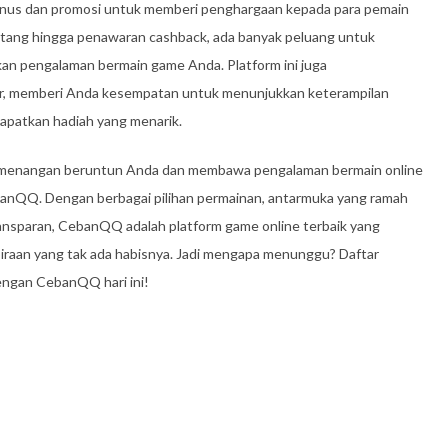
onus dan promosi untuk memberi penghargaan kepada para pemain
datang hingga penawaran cashback, ada banyak peluang untuk
 pengalaman bermain game Anda. Platform ini juga
r, memberi Anda kesempatan untuk menunjukkan keterampilan
apatkan hadiah yang menarik.
 kemenangan beruntun Anda dan membawa pengalaman bermain online
 CebanQQ. Dengan berbagai pilihan permainan, antarmuka yang ramah
ansparan, CebanQQ adalah platform game online terbaik yang
iraan yang tak ada habisnya. Jadi mengapa menunggu? Daftar
ngan CebanQQ hari ini!