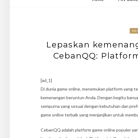
PK
Lepaskan kemenan
CebanQQ: Platfor
[ad_1]
Di dunia game online, menemukan platform yang 
kemenangan beruntun Anda. Dengan begitu banyak o
sempurna yang sesuai dengan kebutuhan dan prefer
game online terbaik yang menjanjikan untuk memb
CebanQQ adalah platform game online populer ya