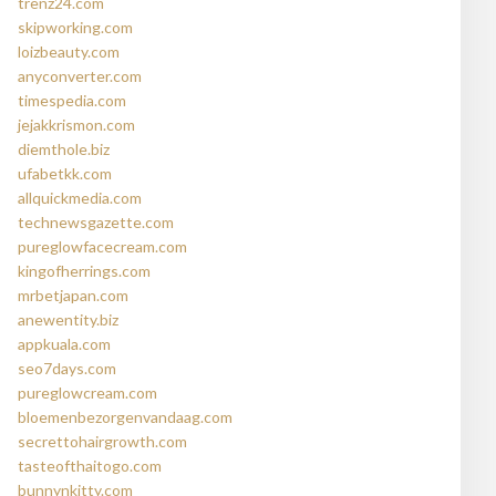
trenz24.com
skipworking.com
loizbeauty.com
anyconverter.com
timespedia.com
jejakkrismon.com
diemthole.biz
ufabetkk.com
allquickmedia.com
technewsgazette.com
pureglowfacecream.com
kingofherrings.com
mrbetjapan.com
anewentity.biz
appkuala.com
seo7days.com
pureglowcream.com
bloemenbezorgenvandaag.com
secrettohairgrowth.com
tasteofthaitogo.com
bunnynkitty.com