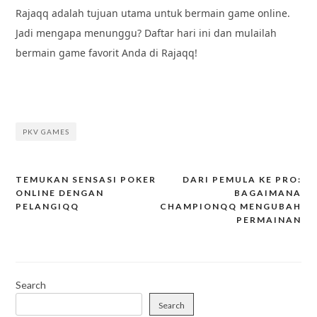
Rajaqq adalah tujuan utama untuk bermain game online.
Jadi mengapa menunggu? Daftar hari ini dan mulailah
bermain game favorit Anda di Rajaqq!
PKV GAMES
TEMUKAN SENSASI POKER
DARI PEMULA KE PRO:
Post
ONLINE DENGAN
BAGAIMANA
navigation
PELANGIQQ
CHAMPIONQQ MENGUBAH
PERMAINAN
Search
Search