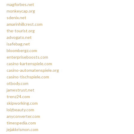
magforbes.net
monkeycap.org
sdenix.net
amarinhillcrest.com
the-tourist.org
advogato.net
isafebag.net
bloombergz.com
enterpriseboosts.com
casino-kartenspiele.com
casino-automatenspiele.org
casino-tischspiele.com
otbody.com
jamestrust.net
trenz24.com
skipworking.com
loizbeauty.com
anyconverter.com
timespedia.com
jejakkrismon.com