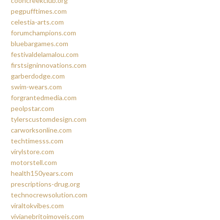
cooncreekclub.org
pegpufftimes.com
celestia-arts.com
forumchampions.com
bluebargames.com
festivaldelamalou.com
firstsigninnovations.com
garberdodge.com
swim-wears.com
forgrantedmedia.com
peolpstar.com
tylerscustomdesign.com
carworksonline.com
techtimesss.com
virylstore.com
motorstell.com
health150years.com
prescriptions-drug.org
technocrewsolution.com
viraltokvibes.com
vivianebritoimoveis.com