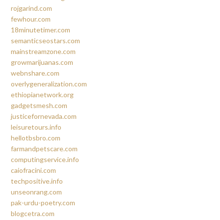
rojgarind.com
fewhour.com
18minutetimer.com
semanticseostars.com
mainstreamzone.com
growmarijuanas.com
webnshare.com
overlygeneralization.com
ethiopianetwork.org
gadgetsmesh.com
justicefornevada.com
leisuretours.info
hellotbsbro.com
farmandpetscare.com
computingservice.info
caiofracini.com
techpositive.info
unseonrang.com
pak-urdu-poetry.com
blogcetra.com