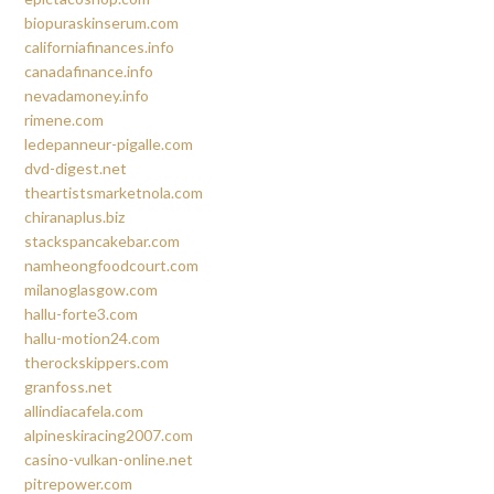
biopuraskinserum.com
californiafinances.info
canadafinance.info
nevadamoney.info
rimene.com
ledepanneur-pigalle.com
dvd-digest.net
theartistsmarketnola.com
chiranaplus.biz
stackspancakebar.com
namheongfoodcourt.com
milanoglasgow.com
hallu-forte3.com
hallu-motion24.com
therockskippers.com
granfoss.net
allindiacafela.com
alpineskiracing2007.com
casino-vulkan-online.net
pitrepower.com