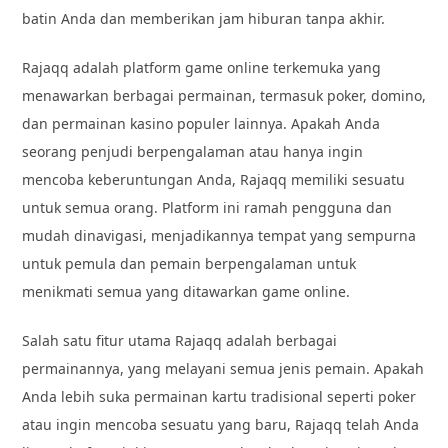
batin Anda dan memberikan jam hiburan tanpa akhir.
Rajaqq adalah platform game online terkemuka yang
menawarkan berbagai permainan, termasuk poker, domino,
dan permainan kasino populer lainnya. Apakah Anda
seorang penjudi berpengalaman atau hanya ingin
mencoba keberuntungan Anda, Rajaqq memiliki sesuatu
untuk semua orang. Platform ini ramah pengguna dan
mudah dinavigasi, menjadikannya tempat yang sempurna
untuk pemula dan pemain berpengalaman untuk
menikmati semua yang ditawarkan game online.
Salah satu fitur utama Rajaqq adalah berbagai
permainannya, yang melayani semua jenis pemain. Apakah
Anda lebih suka permainan kartu tradisional seperti poker
atau ingin mencoba sesuatu yang baru, Rajaqq telah Anda