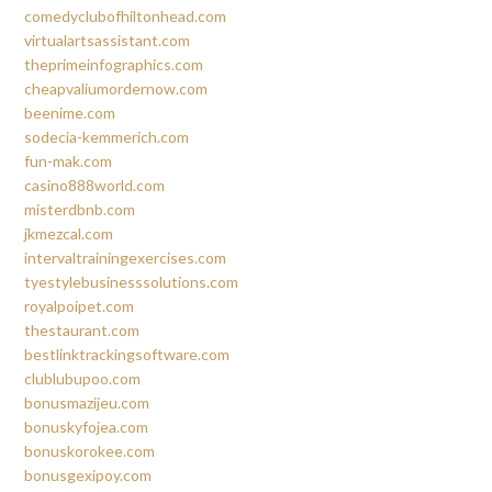
comedyclubofhiltonhead.com
virtualartsassistant.com
theprimeinfographics.com
cheapvaliumordernow.com
beenime.com
sodecia-kemmerich.com
fun-mak.com
casino888world.com
misterdbnb.com
jkmezcal.com
intervaltrainingexercises.com
tyestylebusinesssolutions.com
royalpoipet.com
thestaurant.com
bestlinktrackingsoftware.com
clublubupoo.com
bonusmazijeu.com
bonuskyfojea.com
bonuskorokee.com
bonusgexipoy.com