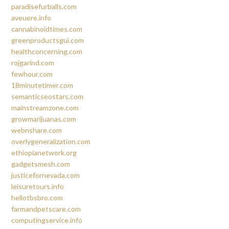
paradisefurballs.com
aveuere.info
cannabinoidtimes.com
greenproductsgui.com
healthconcerning.com
rojgarind.com
fewhour.com
18minutetimer.com
semanticseostars.com
mainstreamzone.com
growmarijuanas.com
webnshare.com
overlygeneralization.com
ethiopianetwork.org
gadgetsmesh.com
justicefornevada.com
leisuretours.info
hellotbsbro.com
farmandpetscare.com
computingservice.info