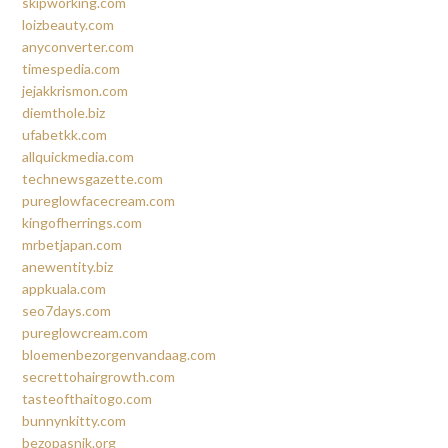
skipworking.com
loizbeauty.com
anyconverter.com
timespedia.com
jejakkrismon.com
diemthole.biz
ufabetkk.com
allquickmedia.com
technewsgazette.com
pureglowfacecream.com
kingofherrings.com
mrbetjapan.com
anewentity.biz
appkuala.com
seo7days.com
pureglowcream.com
bloemenbezorgenvandaag.com
secrettohairgrowth.com
tasteofthaitogo.com
bunnynkitty.com
bezopasnik.org