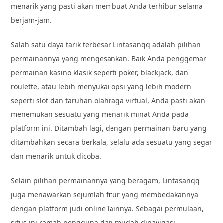
menarik yang pasti akan membuat Anda terhibur selama
berjam-jam.
Salah satu daya tarik terbesar Lintasanqq adalah pilihan
permainannya yang mengesankan. Baik Anda penggemar
permainan kasino klasik seperti poker, blackjack, dan
roulette, atau lebih menyukai opsi yang lebih modern
seperti slot dan taruhan olahraga virtual, Anda pasti akan
menemukan sesuatu yang menarik minat Anda pada
platform ini. Ditambah lagi, dengan permainan baru yang
ditambahkan secara berkala, selalu ada sesuatu yang segar
dan menarik untuk dicoba.
Selain pilihan permainannya yang beragam, Lintasanqq
juga menawarkan sejumlah fitur yang membedakannya
dengan platform judi online lainnya. Sebagai permulaan,
situs ini ramah pengguna dan mudah dinavigasi,