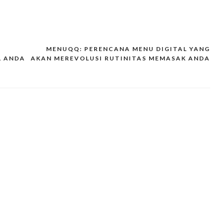
MENUQQ: PERENCANA MENU DIGITAL YANG
L ANDA
AKAN MEREVOLUSI RUTINITAS MEMASAK ANDA