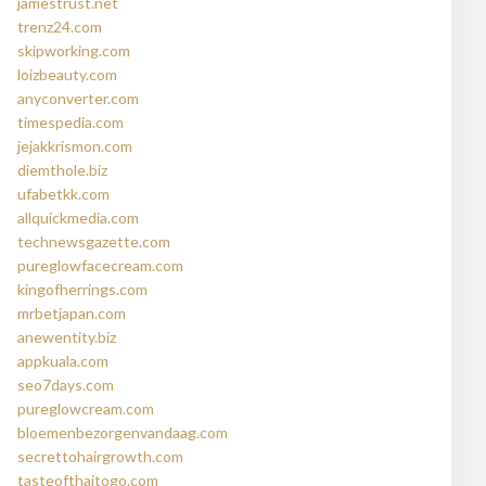
jamestrust.net
trenz24.com
skipworking.com
loizbeauty.com
anyconverter.com
timespedia.com
jejakkrismon.com
diemthole.biz
ufabetkk.com
allquickmedia.com
technewsgazette.com
pureglowfacecream.com
kingofherrings.com
mrbetjapan.com
anewentity.biz
appkuala.com
seo7days.com
pureglowcream.com
bloemenbezorgenvandaag.com
secrettohairgrowth.com
tasteofthaitogo.com