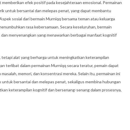
at memberikan efek positif pada kesejahteraan emosional. Permainan
ik untuk bersantai dan melepas penat, yang dapat membantu
Aspek sosial dari bermain Murniqq bersama teman atau keluarga
enumbuhkan rasa kebersamaan. Secara keseluruhan, bermain
t dan menyenangkan yang menawarkan berbagai manfaat kognitif
 tetapi alat yang berharga untuk meningkatkan keterampilan
an terlibat dalam permainan Murniqq secara teratur, pemain dapat
asalah, memori, dan konsentrasi mereka. Selain itu, permainan ini
 untuk bersantai dan melepas penat, sekaligus membina hubungan
katkan keterampilan kognitif dan bersenang-senang dalam prosesnya,