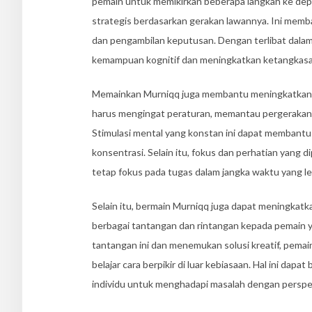
pemain untuk memikirkan beberapa langkah ke dep
strategis berdasarkan gerakan lawannya. Ini memb
dan pengambilan keputusan. Dengan terlibat dala
kemampuan kognitif dan meningkatkan ketangkasa
Memainkan Murniqq juga membantu meningkatkan da
harus mengingat peraturan, memantau pergerakan l
Stimulasi mental yang konstan ini dapat membant
konsentrasi. Selain itu, fokus dan perhatian yang
tetap fokus pada tugas dalam jangka waktu yang le
Selain itu, bermain Murniqq juga dapat meningka
berbagai tantangan dan rintangan kepada pemain y
tantangan ini dan menemukan solusi kreatif, pe
belajar cara berpikir di luar kebiasaan. Hal ini da
individu untuk menghadapi masalah dengan perspekt