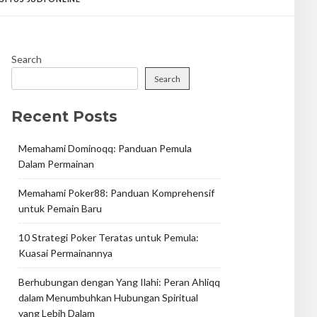
Search
Search
Recent Posts
Memahami Dominoqq: Panduan Pemula
Dalam Permainan
Memahami Poker88: Panduan Komprehensif
untuk Pemain Baru
10 Strategi Poker Teratas untuk Pemula:
Kuasai Permainannya
Berhubungan dengan Yang Ilahi: Peran Ahliqq
dalam Menumbuhkan Hubungan Spiritual
yang Lebih Dalam