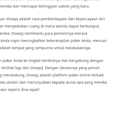
reka dan mencapai ketinggian sukses yang baru.
an divaqq adalah rasa pemberdayaan dan kepercayaan diri
an menyediakan ruang di mana wanita dapat berkumpul,
ereka, Divaqq membantu para pemainnya merasa
Anda ingin meningkatkan keterampilan poker Anda, mencari
 adalah tempat yang sempurna untuk melakukannya.
n poker Anda ke tingkat berikutnya dan bergabung dengan
 terlihat lagi dari DivaqQ. Dengan desainnya yang penuh
 mendukung, Divaqq adalah platform poker online terbaik
reka sendiri dan menunjukkan kepada dunia apa yang mereka
in seperti diva sejati!