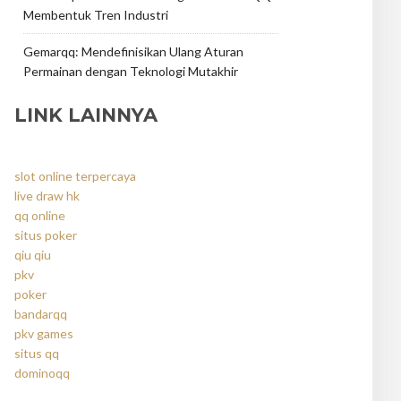
Membentuk Tren Industri
Gemarqq: Mendefinisikan Ulang Aturan
Permainan dengan Teknologi Mutakhir
LINK LAINNYA
slot online terpercaya
live draw hk
qq online
situs poker
qiu qiu
pkv
poker
bandarqq
pkv games
situs qq
dominoqq