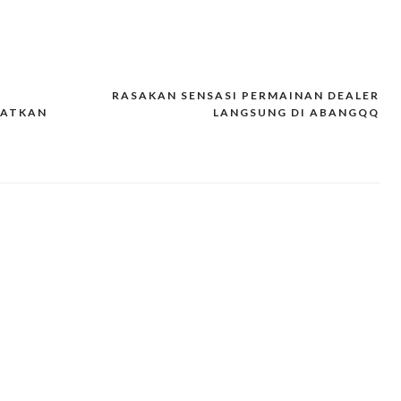
RASAKAN SENSASI PERMAINAN DEALER
KATKAN
LANGSUNG DI ABANGQQ