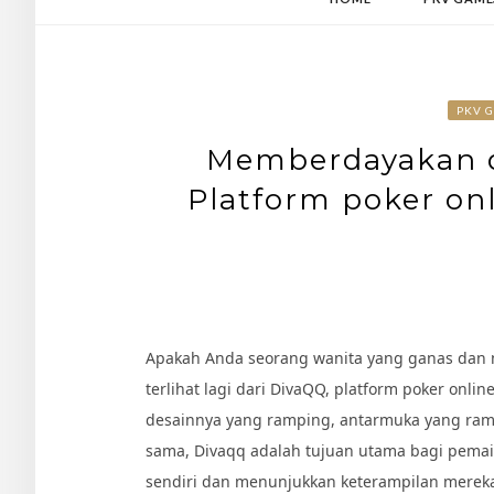
PKV 
Memberdayakan d
Platform poker on
Apakah Anda seorang wanita yang ganas dan m
terlihat lagi dari DivaQQ, platform poker onl
desainnya yang ramping, antarmuka yang rama
sama, Divaqq adalah tujuan utama bagi pemai
sendiri dan menunjukkan keterampilan merek