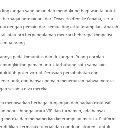
n lingkungan yang aman dan mendukung bagi wanita untuk
n berbagai permainan, dari Texas Hold’em ke Omaha, serta
uai dengan pemain dari semua tingkat keterampilan. Apakah
tali atau pro berpengalaman mencari beberapa kompetisi
 semua orang.
anannya pada komunitas dan dukungan. Ruang obrolan
memungkinkan pemain untuk terhubung satu sama lain,
tuk klub poker virtual. Perasaan persahabatan dan
 -benar unik, dan banyak pemain menemukan bahwa mereka
gan sesama diva mereka.
ga menawarkan berbagai tunjangan dan hadiah eksklusif
dan bonus hingga acara VIP dan turnamen, ada banyak
ng mereka dan memamerkan keterampilan mereka. Platform
didikan, termasuk tutorial dan panduan strategi, untuk