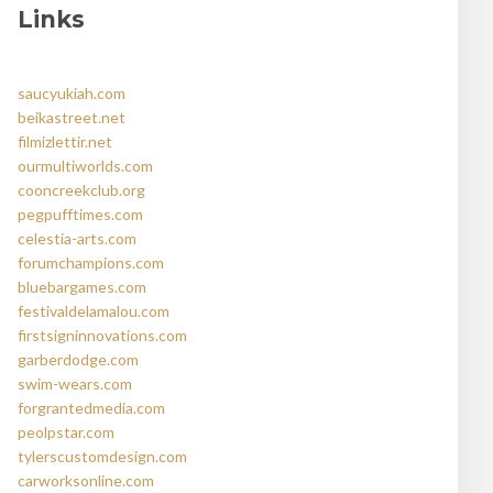
Links
saucyukiah.com
beikastreet.net
filmizlettir.net
ourmultiworlds.com
cooncreekclub.org
pegpufftimes.com
celestia-arts.com
forumchampions.com
bluebargames.com
festivaldelamalou.com
firstsigninnovations.com
garberdodge.com
swim-wears.com
forgrantedmedia.com
peolpstar.com
tylerscustomdesign.com
carworksonline.com