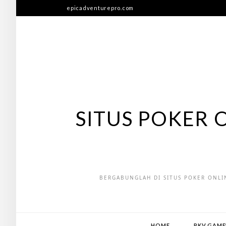
Skip
epicadventurepro.com
to
content
SITUS POKER
BERGABUNGLAH DI SITUS POKER ONLIN
HOME
PKV GAME