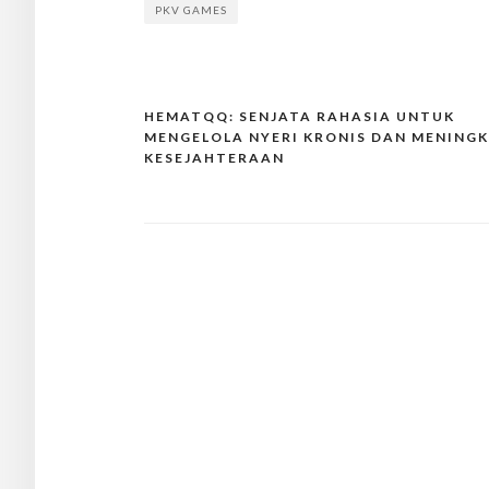
PKV GAMES
HEMATQQ: SENJATA RAHASIA UNTUK
Post
MENGELOLA NYERI KRONIS DAN MENING
navigation
KESEJAHTERAAN