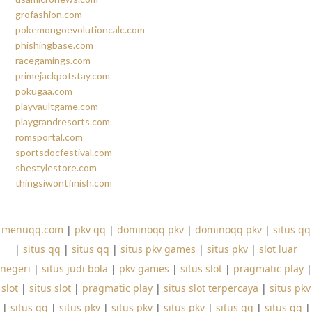
grofashion.com
pokemongoevolutioncalc.com
phishingbase.com
racegamings.com
primejackpotstay.com
pokugaa.com
playvaultgame.com
playgrandresorts.com
romsportal.com
sportsdocfestival.com
shestylestore.com
thingsiwontfinish.com
menuqq.com
|
pkv qq
|
dominoqq pkv
|
dominoqq pkv
|
situs qq
|
situs qq
|
situs qq
|
situs pkv games
|
situs pkv
|
slot luar
negeri
|
situs judi bola
|
pkv games
|
situs slot
|
pragmatic play
|
slot
|
situs slot
|
pragmatic play
|
situs slot terpercaya
|
situs pkv
|
situs qq
|
situs pkv
|
situs pkv
|
situs pkv
|
situs qq
|
situs qq
|