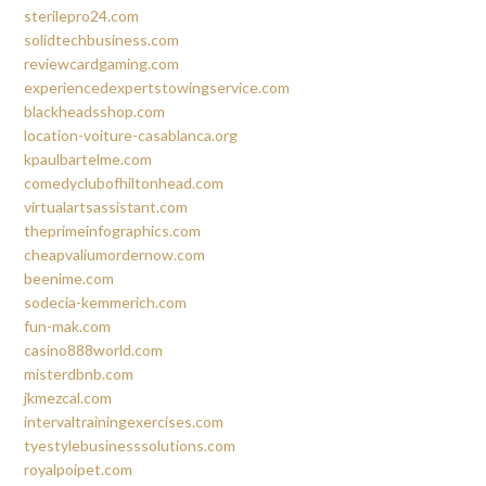
sterilepro24.com
solidtechbusiness.com
reviewcardgaming.com
experiencedexpertstowingservice.com
blackheadsshop.com
location-voiture-casablanca.org
kpaulbartelme.com
comedyclubofhiltonhead.com
virtualartsassistant.com
theprimeinfographics.com
cheapvaliumordernow.com
beenime.com
sodecia-kemmerich.com
fun-mak.com
casino888world.com
misterdbnb.com
jkmezcal.com
intervaltrainingexercises.com
tyestylebusinesssolutions.com
royalpoipet.com