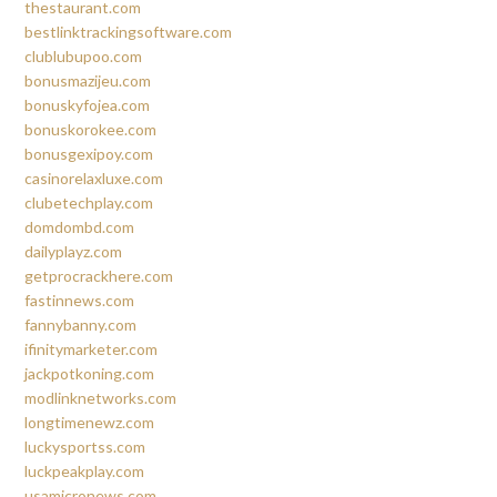
thestaurant.com
bestlinktrackingsoftware.com
clublubupoo.com
bonusmazijeu.com
bonuskyfojea.com
bonuskorokee.com
bonusgexipoy.com
casinorelaxluxe.com
clubetechplay.com
domdombd.com
dailyplayz.com
getprocrackhere.com
fastinnews.com
fannybanny.com
ifinitymarketer.com
jackpotkoning.com
modlinknetworks.com
longtimenewz.com
luckysportss.com
luckpeakplay.com
usamicronews.com