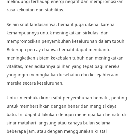
melindungi terhadap energi negatif dan mempromosikan
rasa kekuatan dan stabilitas.
Selain sifat landasannya, hematit juga dikenal karena
kemampuannya untuk meningkatkan sirkulasi dan
mempromosikan penyembuhan keseluruhan dalam tubuh.
Beberapa percaya bahwa hematit dapat membantu
meningkatkan sistem kekebalan tubuh dan meningkatkan
vitalitas, menjadikannya pilihan yang tepat bagi mereka
yang ingin meningkatkan kesehatan dan kesejahteraan
mereka secara keseluruhan.
Untuk membuka kunci sifat penyembuhan hematit, penting
untuk membersihkan dengan benar dan mengisi daya
batu. Ini dapat dilakukan dengan menempatkan hematit di
sinar matahari langsung atau cahaya bulan selama
beberapa jam, atau dengan menggunakan kristal