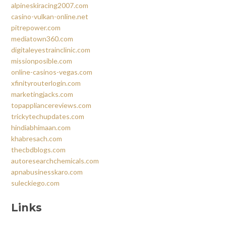
alpineskiracing2007.com
casino-vulkan-online.net
pitrepower.com
mediatown360.com
digitaleyestrainclinic.com
missionposible.com
online-casinos-vegas.com
xfinityrouterlogin.com
marketingjacks.com
topappliancereviews.com
trickytechupdates.com
hindiabhimaan.com
khabresach.com
thecbdblogs.com
autoresearchchemicals.com
apnabusinesskaro.com
suleckiego.com
Links