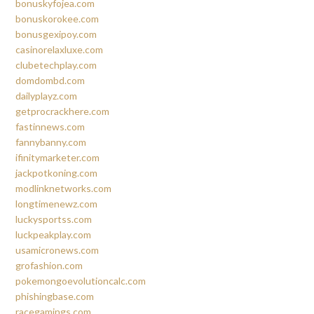
bonuskyfojea.com
bonuskorokee.com
bonusgexipoy.com
casinorelaxluxe.com
clubetechplay.com
domdombd.com
dailyplayz.com
getprocrackhere.com
fastinnews.com
fannybanny.com
ifinitymarketer.com
jackpotkoning.com
modlinknetworks.com
longtimenewz.com
luckysportss.com
luckpeakplay.com
usamicronews.com
grofashion.com
pokemongoevolutioncalc.com
phishingbase.com
racegamings.com