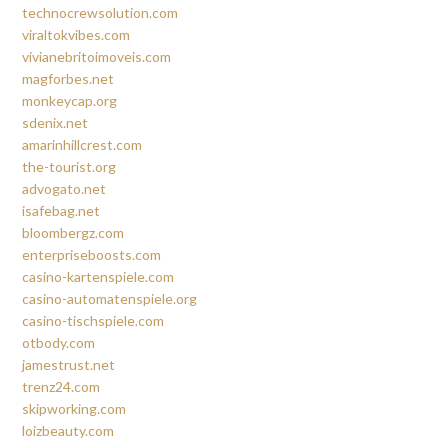
technocrewsolution.com
viraltokvibes.com
vivianebritoimoveis.com
magforbes.net
monkeycap.org
sdenix.net
amarinhillcrest.com
the-tourist.org
advogato.net
isafebag.net
bloombergz.com
enterpriseboosts.com
casino-kartenspiele.com
casino-automatenspiele.org
casino-tischspiele.com
otbody.com
jamestrust.net
trenz24.com
skipworking.com
loizbeauty.com