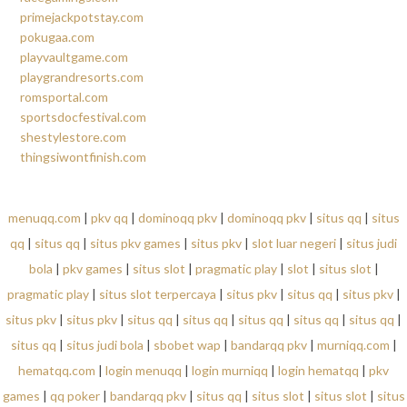
primejackpotstay.com
pokugaa.com
playvaultgame.com
playgrandresorts.com
romsportal.com
sportsdocfestival.com
shestylestore.com
thingsiwontfinish.com
menuqq.com
|
pkv qq
|
dominoqq pkv
|
dominoqq pkv
|
situs qq
|
situs
qq
|
situs qq
|
situs pkv games
|
situs pkv
|
slot luar negeri
|
situs judi
bola
|
pkv games
|
situs slot
|
pragmatic play
|
slot
|
situs slot
|
pragmatic play
|
situs slot terpercaya
|
situs pkv
|
situs qq
|
situs pkv
|
situs pkv
|
situs pkv
|
situs qq
|
situs qq
|
situs qq
|
situs qq
|
situs qq
|
situs qq
|
situs judi bola
|
sbobet wap
|
bandarqq pkv
|
murniqq.com
|
hematqq.com
|
login menuqq
|
login murniqq
|
login hematqq
|
pkv
games
|
qq poker
|
bandarqq pkv
|
situs qq
|
situs slot
|
situs slot
|
situs