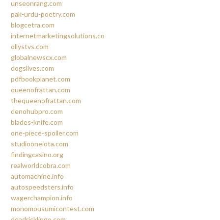
unseonrang.com
pak-urdu-poetry.com
blogcetra.com
internetmarketingsolutions.co
ollystvs.com
globalnewscx.com
dogslives.com
pdfbookplanet.com
queenofrattan.com
thequeenofrattan.com
denohubpro.com
blades-knife.com
one-piece-spoiler.com
studiooneiota.com
findingcasino.org
realworldcobra.com
automachine.info
autospeedsters.info
wagerchampion.info
monomousumicontest.com
deadricklingo.com