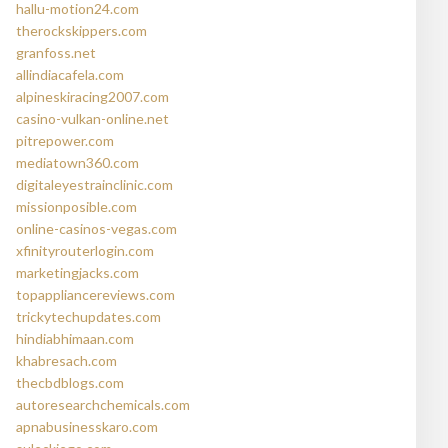
hallu-motion24.com
therockskippers.com
granfoss.net
allindiacafela.com
alpineskiracing2007.com
casino-vulkan-online.net
pitrepower.com
mediatown360.com
digitaleyestrainclinic.com
missionposible.com
online-casinos-vegas.com
xfinityrouterlogin.com
marketingjacks.com
topappliancereviews.com
trickytechupdates.com
hindiabhimaan.com
khabresach.com
thecbdblogs.com
autoresearchchemicals.com
apnabusinesskaro.com