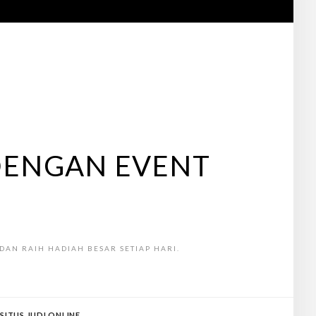
DENGAN EVENT
DAN RAIH HADIAH BESAR SETIAP HARI.
SITUS JUDI ONLINE