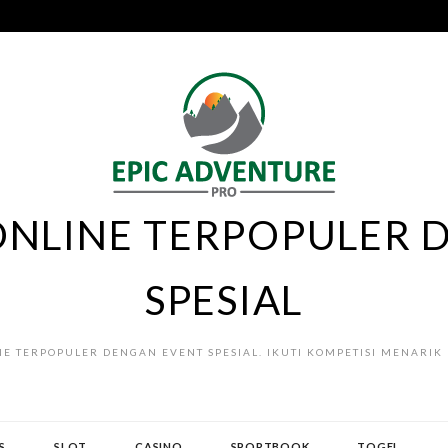
 ONLINE TERPOPULER 
SPESIAL
E TERPOPULER DENGAN EVENT SPESIAL. IKUTI KOMPETISI MENARIK 
S
SLOT
CASINO
SPORTBOOK
TOGEL