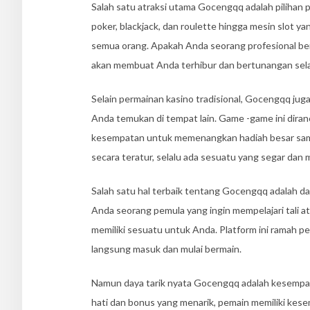
Salah satu atraksi utama Gocengqq adalah pilihan p
poker, blackjack, dan roulette hingga mesin slot ya
semua orang. Apakah Anda seorang profesional be
akan membuat Anda terhibur dan bertunangan sela
Selain permainan kasino tradisional, Gocengqq jug
Anda temukan di tempat lain. Game -game ini dir
kesempatan untuk memenangkan hadiah besar sam
secara teratur, selalu ada sesuatu yang segar dan
Salah satu hal terbaik tentang Gocengqq adalah da
Anda seorang pemula yang ingin mempelajari tali
memiliki sesuatu untuk Anda. Platform ini ramah 
langsung masuk dan mulai bermain.
Namun daya tarik nyata Gocengqq adalah kesempa
hati dan bonus yang menarik, pemain memiliki ke