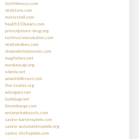
techtimesss.com
virylstore.com
motorstell.com
health150years.com
prescriptions-drug.org
technocrewsolution.com
viraltokvibes.com
vivianebritoimoveis.com
magforbes.net
monkeycap.org
sdenix.net
amarinhillcrest.com
the-tourist.org
advogato.net
isafebag.net
bloombergz.com
enterpriseboosts.com
casino-kartenspiele.com
casino-automatenspiele.org
casino-tischspiele.com