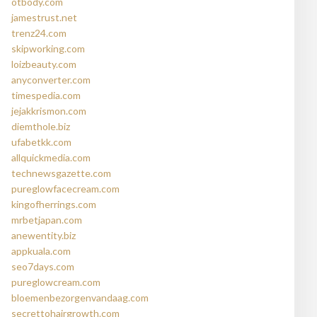
otbody.com
jamestrust.net
trenz24.com
skipworking.com
loizbeauty.com
anyconverter.com
timespedia.com
jejakkrismon.com
diemthole.biz
ufabetkk.com
allquickmedia.com
technewsgazette.com
pureglowfacecream.com
kingofherrings.com
mrbetjapan.com
anewentity.biz
appkuala.com
seo7days.com
pureglowcream.com
bloemenbezorgenvandaag.com
secrettohairgrowth.com