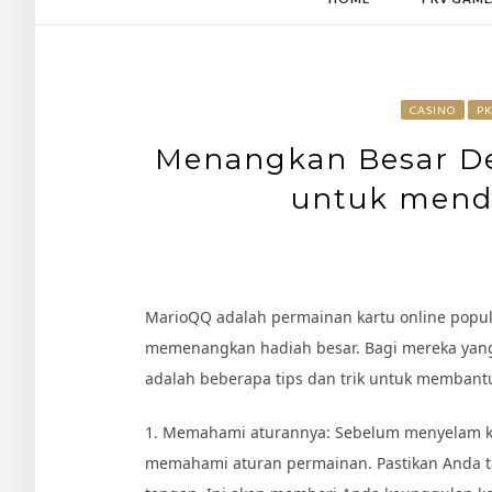
CASINO
P
Menangkan Besar De
untuk mend
MarioQQ adalah permainan kartu online pop
memenangkan hadiah besar. Bagi mereka yang 
adalah beberapa tips dan trik untuk membantu
1. Memahami aturannya: Sebelum menyelam k
memahami aturan permainan. Pastikan Anda ta