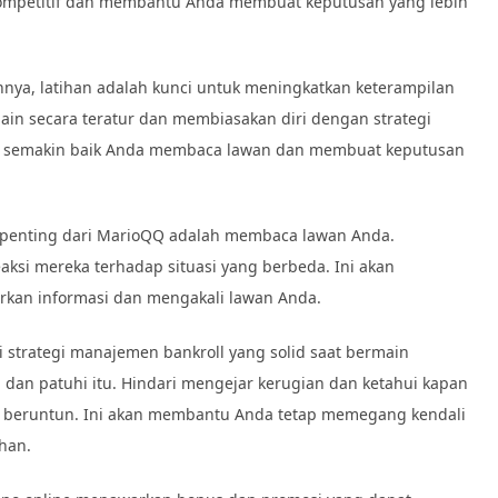
ompetitif dan membantu Anda membuat keputusan yang lebih
innya, latihan adalah kunci untuk meningkatkan keterampilan
in secara teratur dan membiasakan diri dengan strategi
, semakin baik Anda membaca lawan dan membuat keputusan
terpenting dari MarioQQ adalah membaca lawan Anda.
aksi mereka terhadap situasi yang berbeda. Ini akan
an informasi dan mengakali lawan Anda.
ki strategi manajemen bankroll yang solid saat bermain
 dan patuhi itu. Hindari mengejar kerugian dan ketahui kapan
an beruntun. Ini akan membantu Anda tetap memegang kendali
han.