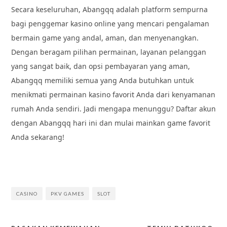
Secara keseluruhan, Abangqq adalah platform sempurna
bagi penggemar kasino online yang mencari pengalaman
bermain game yang andal, aman, dan menyenangkan.
Dengan beragam pilihan permainan, layanan pelanggan
yang sangat baik, dan opsi pembayaran yang aman,
Abangqq memiliki semua yang Anda butuhkan untuk
menikmati permainan kasino favorit Anda dari kenyamanan
rumah Anda sendiri. Jadi mengapa menunggu? Daftar akun
dengan Abangqq hari ini dan mulai mainkan game favorit
Anda sekarang!
CASINO
PKV GAMES
SLOT