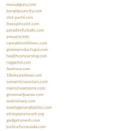
maxualguru.com
bongdasuncity.com
slot-pachi.com
freespinsslot.com
paradisefurballs.com
aveuere.info
cannabinoidtimes.com
greenproductsgui.com
healthconcerning.com
rojgarind.com
fewhour.com
18minutetimer.com
semanticseostars.com
mainstreamzone.com
growmarijuanas.com
webnshare.com
overlygeneralization.com
ethiopianetwork.org
gadgetsmesh.com
justicefornevada.com