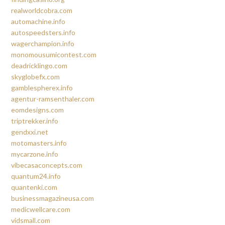
realworldcobra.com
automachine.info
autospeedsters.info
wagerchampion.info
monomousumicontest.com
deadricklingo.com
skyglobefx.com
gamblespherex.info
agentur-ramsenthaler.com
eomdesigns.com
triptrekker.info
gendxxi.net
motomasters.info
mycarzone.info
vibecasaconcepts.com
quantum24.info
quantenki.com
businessmagazineusa.com
medicwellcare.com
vidsmall.com