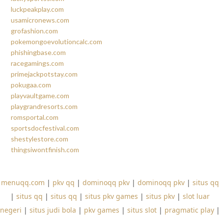
luckpeakplay.com
usamicronews.com
grofashion.com
pokemongoevolutioncalc.com
phishingbase.com
racegamings.com
primejackpotstay.com
pokugaa.com
playvaultgame.com
playgrandresorts.com
romsportal.com
sportsdocfestival.com
shestylestore.com
thingsiwontfinish.com
menuqq.com
|
pkv qq
|
dominoqq pkv
|
dominoqq pkv
|
situs qq
|
situs qq
|
situs qq
|
situs pkv games
|
situs pkv
|
slot luar
negeri
|
situs judi bola
|
pkv games
|
situs slot
|
pragmatic play
|