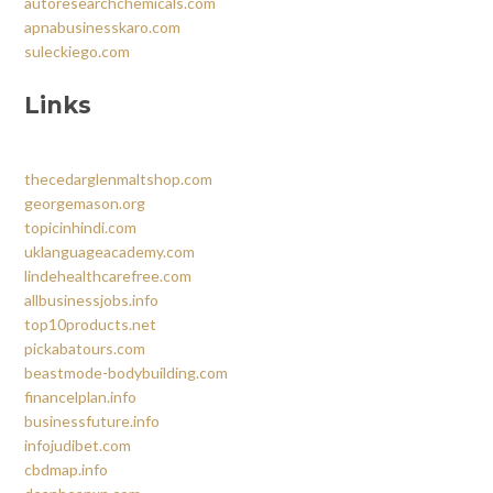
autoresearchchemicals.com
apnabusinesskaro.com
suleckiego.com
Links
thecedarglenmaltshop.com
georgemason.org
topicinhindi.com
uklanguageacademy.com
lindehealthcarefree.com
allbusinessjobs.info
top10products.net
pickabatours.com
beastmode-bodybuilding.com
financelplan.info
businessfuture.info
infojudibet.com
cbdmap.info