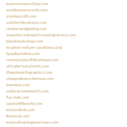
businessnews2day.com
worldnewsrecords.com
sterilepro24.com
solidtechbusiness.com
reviewcardgaming.com
experiencedexpertstowingservice.com
blackheadsshop.com
location-voiture-casablanca.org
kpaulbartelme.com
comedyclubofhiltonhead.com
virtualartsassistant.com
theprimeinfographics.com
cheapvaliumordernow.com
beenime.com
sodecia-kemmerich.com
fun-mak.com
casino888world.com
misterdbnb.com
jkmezcal.com
intervaltrainingexercises.com