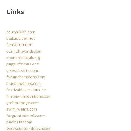
Links
saucyukiah.com
beikastreet.net
filmizlettir.net
ourmultiworlds.com
cooncreekclub.org
pegpufftimes.com
celestia-arts.com
forumchampions.com
bluebargames.com
festivaldelamalou.com
firstsigninnovations.com
garberdodge.com
swim-wears.com
forgrantedmedia.com
peolpstar.com
tylerscustomdesign.com