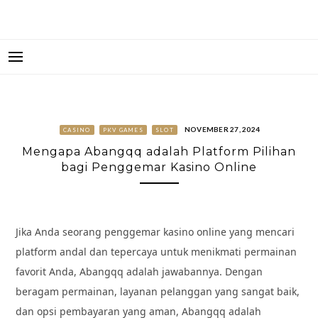
NOVEMBER 27, 2024
CASINO
PKV GAMES
SLOT
Mengapa Abangqq adalah Platform Pilihan
bagi Penggemar Kasino Online
Jika Anda seorang penggemar kasino online yang mencari
platform andal dan tepercaya untuk menikmati permainan
favorit Anda, Abangqq adalah jawabannya. Dengan
beragam permainan, layanan pelanggan yang sangat baik,
dan opsi pembayaran yang aman, Abangqq adalah