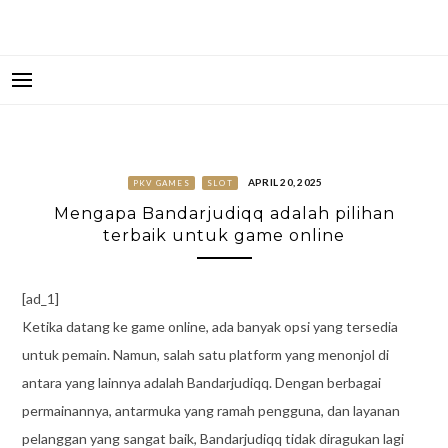
APRIL 20, 2025
PKV GAMES
SLOT
Mengapa Bandarjudiqq adalah pilihan
terbaik untuk game online
[ad_1]
Ketika datang ke game online, ada banyak opsi yang tersedia
untuk pemain. Namun, salah satu platform yang menonjol di
antara yang lainnya adalah Bandarjudiqq. Dengan berbagai
permainannya, antarmuka yang ramah pengguna, dan layanan
pelanggan yang sangat baik, Bandarjudiqq tidak diragukan lagi