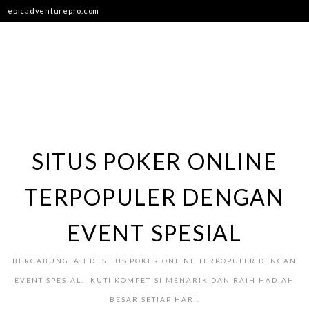
Skip
epicadventurepro.com
to
content
SITUS POKER ONLINE
TERPOPULER DENGAN
EVENT SPESIAL
BERGABUNGLAH DI SITUS POKER ONLINE TERPOPULER DENGAN
EVENT SPESIAL. IKUTI KOMPETISI MENARIK DAN RAIH HADIAH
BESAR SETIAP HARI.