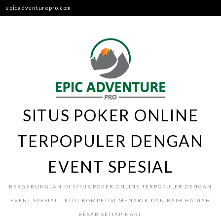
Skip
epicadventurepro.com
to
content
SITUS POKER ONLINE
TERPOPULER DENGAN
EVENT SPESIAL
BERGABUNGLAH DI SITUS POKER ONLINE TERPOPULER DENGAN
EVENT SPESIAL. IKUTI KOMPETISI MENARIK DAN RAIH HADIAH
BESAR SETIAP HARI.