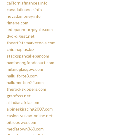
californiafinances.info
canadafinance.info
nevadamoney.info
rimene.com
ledepanneur-pigalle.com
dvd-digest.net
theartistsmarketnola.com
chiranaplus.biz
stackspancakebar.com
namheongfoodcourt.com
milanoglasgow.com
hallu-forte3.com
hallu-motion24.com
therockskippers.com
granfoss.net
allindiacafela.com
alpineskiracing2007.com
casino-vulkan-online.net
pitrepower.com
mediatown360.com