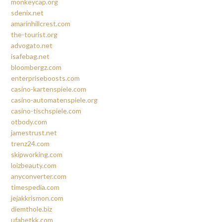
monkeycap.org
sdenix.net
amarinhillcrest.com
the-tourist.org
advogato.net
isafebag.net
bloombergz.com
enterpriseboosts.com
casino-kartenspiele.com
casino-automatenspiele.org
casino-tischspiele.com
otbody.com
jamestrust.net
trenz24.com
skipworking.com
loizbeauty.com
anyconverter.com
timespedia.com
jejakkrismon.com
diemthole.biz
ufabetkk.com