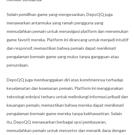
Selain pemilihan game yang mengesankan, DepoQQ juga
menawarkan antarmuka yang ramah pengguna yang
memudahkan pemain untuk menavigasi platform dan menemukan
game favorit mereka. Platform ini dirancang untuk menjadi intuitif
dan responsif, memastikan bahwa pemain dapat menikmati
pengalaman bermain game yang mulus tanpa gangguan atau
penundaan.
DepoQQ juga membanggakan diri atas komitmennya terhadap
keselamatan dan keamanan pemain. Platform ini menggunakan
teknologi enkripsi terbaru untuk melindungi informasi pribadi dan
keuangan pemain, memastikan bahwa mereka dapat menikmati
pengalaman bermain game mereka tanpa kekhawatiran. Selain
itu, DepoQQ menawarkan berbagai opsi pembayaran,
memudahkan pemain untuk menyetor dan menarik dana dengan