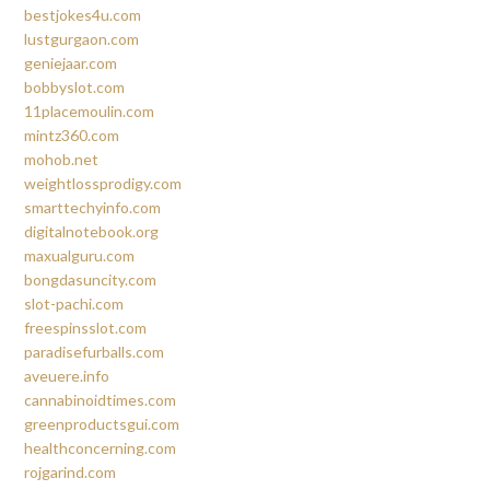
bestjokes4u.com
lustgurgaon.com
geniejaar.com
bobbyslot.com
11placemoulin.com
mintz360.com
mohob.net
weightlossprodigy.com
smarttechyinfo.com
digitalnotebook.org
maxualguru.com
bongdasuncity.com
slot-pachi.com
freespinsslot.com
paradisefurballs.com
aveuere.info
cannabinoidtimes.com
greenproductsgui.com
healthconcerning.com
rojgarind.com