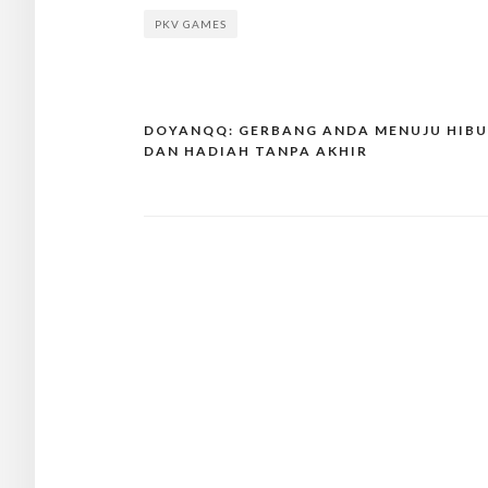
PKV GAMES
DOYANQQ: GERBANG ANDA MENUJU HIB
Post
DAN HADIAH TANPA AKHIR
navigation