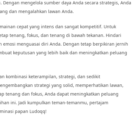
u. Dengan mengelola sumber daya Anda secara strategis, Anda
ang dan mengalahkan lawan Anda.
mainan cepat yang intens dan sangat kompetitif. Untuk
etap tenang, fokus, dan tenang di bawah tekanan. Hindari
emosi menguasai diri Anda. Dengan tetap berpikiran jernih
embuat keputusan yang lebih baik dan meningkatkan peluang
kombinasi keterampilan, strategi, dan sedikit
ngembangkan strategi yang solid, memperhatikan lawan,
etap tenang dan fokus, Anda dapat meningkatkan peluang
han ini. Jadi kumpulkan teman-temanmu, pertajam
minasi papan Ludoqq!