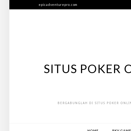
Skip
epicadventurepro.com
to
content
SITUS POKER
BERGABUNGLAH DI SITUS POKER ONLIN
HOME
PKV GAME