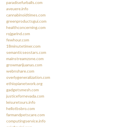
paradisefurballs.com
aveuere.info
cannabinoidtimes.com
greenproductsgui.com
healthconcerning.com
rojgarind.com
fewhour.com
18minutetimer.com
semanticseostars.com
mainstreamzone.com
growmarijuanas.com
webnshare.com
overlygeneralization.com
ethiopianetwork.org
gadgetsmesh.com
justicefornevada.com
leisuretours.info
hellotbsbro.com
farmandpetscare.com
computingservice.info