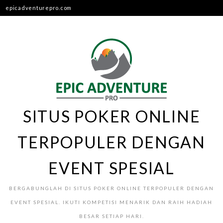
Skip
epicadventurepro.com
to
content
SITUS POKER ONLINE
TERPOPULER DENGAN
EVENT SPESIAL
BERGABUNGLAH DI SITUS POKER ONLINE TERPOPULER DENGAN
EVENT SPESIAL. IKUTI KOMPETISI MENARIK DAN RAIH HADIAH
BESAR SETIAP HARI.