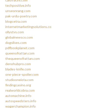
caiofracini.com
techpositive.info
unseonrang.com
pak-urdu-poetry.com
blogcetra.com
internetmarketingsolutions.co
ollystvs.com
globalnewscx.com
dogslives.com
pdfbookplanet.com
queenofrattan.com
thequeenofrattan.com
denohubpro.com
blades-knife.com
one-piece-spoiler.com
studiooneiota.com
findingcasino.org
realworldcobra.com
automachine.info
autospeedsters.info
wagerchampion.info