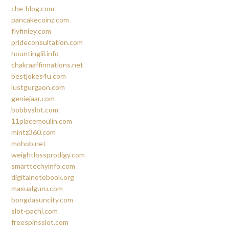
che-blog.com
pancakecoinz.com
flyfinley.com
prideconsultation.com
hountinglil.info
chakraaffirmations.net
bestjokes4u.com
lustgurgaon.com
geniejaar.com
bobbyslot.com
11placemoulin.com
mintz360.com
mohob.net
weightlossprodigy.com
smarttechyinfo.com
digitalnotebook.org
maxualguru.com
bongdasuncity.com
slot-pachi.com
freespinsslot.com