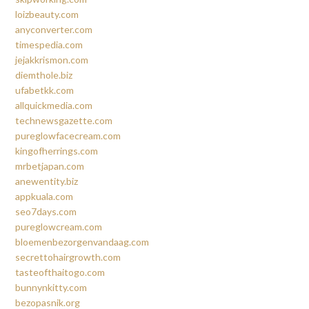
loizbeauty.com
anyconverter.com
timespedia.com
jejakkrismon.com
diemthole.biz
ufabetkk.com
allquickmedia.com
technewsgazette.com
pureglowfacecream.com
kingofherrings.com
mrbetjapan.com
anewentity.biz
appkuala.com
seo7days.com
pureglowcream.com
bloemenbezorgenvandaag.com
secrettohairgrowth.com
tasteofthaitogo.com
bunnynkitty.com
bezopasnik.org