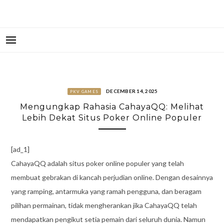
DECEMBER 14, 2025
PKV GAMES
Mengungkap Rahasia CahayaQQ: Melihat
Lebih Dekat Situs Poker Online Populer
[ad_1]
CahayaQQ adalah situs poker online populer yang telah
membuat gebrakan di kancah perjudian online. Dengan desainnya
yang ramping, antarmuka yang ramah pengguna, dan beragam
pilihan permainan, tidak mengherankan jika CahayaQQ telah
mendapatkan pengikut setia pemain dari seluruh dunia. Namun