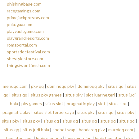
phishingbase.com
racegamings.com
primejackpotstay.com
pokugaa.com
playvaultgame.com
playgrandresorts.com
romsportal.com
sportsdocfestival.com
shestylestore.com
thingsiwontfinish.com
menuqq.com
|
pkv qq
|
dominoqq pkv
|
dominoqq pkv
|
situs qq
|
situs
qq
|
situs qq
|
situs pkv games
|
situs pkv
|
slot luar negeri
|
situs judi
bola
|
pkv games
|
situs slot
|
pragmatic play
|
slot
|
situs slot
|
pragmatic play
|
situs slot terpercaya
|
situs pkv
|
situs qq
|
situs pkv
|
situs pkv
|
situs pkv
|
situs qq
|
situs qq
|
situs qq
|
situs qq
|
situs qq
|
situs qq
|
situs judi bola
|
sbobet wap
|
bandarqq pkv
|
murniqq.com
|
hematqq.com
|
login menuqq
|
login murniqq
|
login hematqq
|
pkv