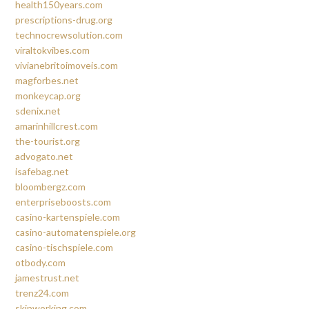
health150years.com
prescriptions-drug.org
technocrewsolution.com
viraltokvibes.com
vivianebritoimoveis.com
magforbes.net
monkeycap.org
sdenix.net
amarinhillcrest.com
the-tourist.org
advogato.net
isafebag.net
bloombergz.com
enterpriseboosts.com
casino-kartenspiele.com
casino-automatenspiele.org
casino-tischspiele.com
otbody.com
jamestrust.net
trenz24.com
skipworking.com