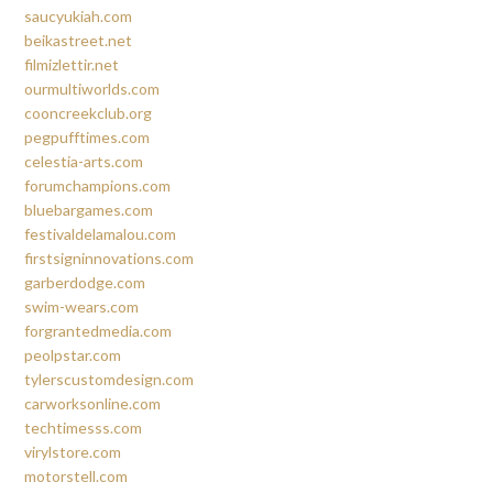
saucyukiah.com
beikastreet.net
filmizlettir.net
ourmultiworlds.com
cooncreekclub.org
pegpufftimes.com
celestia-arts.com
forumchampions.com
bluebargames.com
festivaldelamalou.com
firstsigninnovations.com
garberdodge.com
swim-wears.com
forgrantedmedia.com
peolpstar.com
tylerscustomdesign.com
carworksonline.com
techtimesss.com
virylstore.com
motorstell.com