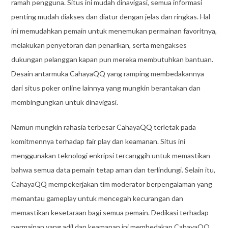
ramah pengguna. Situs ini mudah dinavigasi, semua informasi
penting mudah diakses dan diatur dengan jelas dan ringkas. Hal
ini memudahkan pemain untuk menemukan permainan favoritnya,
melakukan penyetoran dan penarikan, serta mengakses
dukungan pelanggan kapan pun mereka membutuhkan bantuan.
Desain antarmuka CahayaQQ yang ramping membedakannya
dari situs poker online lainnya yang mungkin berantakan dan
membingungkan untuk dinavigasi.
Namun mungkin rahasia terbesar CahayaQQ terletak pada
komitmennya terhadap fair play dan keamanan. Situs ini
menggunakan teknologi enkripsi tercanggih untuk memastikan
bahwa semua data pemain tetap aman dan terlindungi. Selain itu,
CahayaQQ mempekerjakan tim moderator berpengalaman yang
memantau gameplay untuk mencegah kecurangan dan
memastikan kesetaraan bagi semua pemain. Dedikasi terhadap
permainan yang adil dan keamanan ini membedakan CahayaQQ