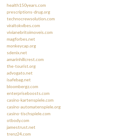
health150years.com
prescriptions-drug.org
technocrewsolution.com
viraltokvibes.com
vivianebritoimoveis.com
magforbes.net
monkeycap.org
sdenix.net
amarinhillcrest.com
the-tourist.org
advogato.net
isafebag.net
bloombergz.com
enterpriseboosts.com
casino-kartenspiele.com
casino-automatenspiele.org
casino-tischspiele.com
otbody.com
jamestrust.net
trenz24.com