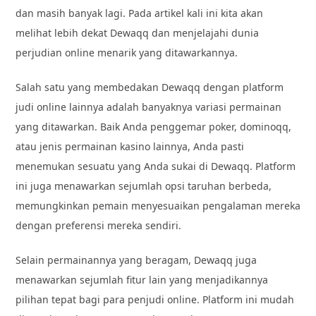
dan masih banyak lagi. Pada artikel kali ini kita akan
melihat lebih dekat Dewaqq dan menjelajahi dunia
perjudian online menarik yang ditawarkannya.
Salah satu yang membedakan Dewaqq dengan platform
judi online lainnya adalah banyaknya variasi permainan
yang ditawarkan. Baik Anda penggemar poker, dominoqq,
atau jenis permainan kasino lainnya, Anda pasti
menemukan sesuatu yang Anda sukai di Dewaqq. Platform
ini juga menawarkan sejumlah opsi taruhan berbeda,
memungkinkan pemain menyesuaikan pengalaman mereka
dengan preferensi mereka sendiri.
Selain permainannya yang beragam, Dewaqq juga
menawarkan sejumlah fitur lain yang menjadikannya
pilihan tepat bagi para penjudi online. Platform ini mudah