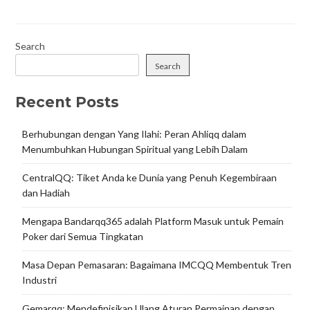
Search
Search
Recent Posts
Berhubungan dengan Yang Ilahi: Peran Ahliqq dalam
Menumbuhkan Hubungan Spiritual yang Lebih Dalam
CentralQQ: Tiket Anda ke Dunia yang Penuh Kegembiraan
dan Hadiah
Mengapa Bandarqq365 adalah Platform Masuk untuk Pemain
Poker dari Semua Tingkatan
Masa Depan Pemasaran: Bagaimana IMCQQ Membentuk Tren
Industri
Gemarqq: Mendefinisikan Ulang Aturan Permainan dengan