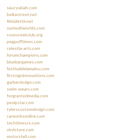
saucyukiah.com
beikastreet.net
filmizlettir.net
ourmultiworlds.com
cooncreekclub.org
pegpufftimes.com
celestia-arts.com
forumchampions.com
bluebargames.com
festivaldelamalou.com
firstsigninnovations.com
garberdodge.com
swim-wears.com
forgrantedmedia.com
peolpstar.com
tylerscustomdesign.com
carworksonline.com
techtimesss.com
virylstore.com
motorstell.com