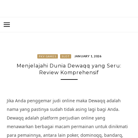
JANUARY 1, 2026
PKV GAMES
SLOT
Menjelajahi Dunia Dewaqq yang Seru:
Review Komprehensif
Jika Anda penggemar judi online maka Dewaqq adalah
nama yang pastinya sudah tidak asing lagi bagi Anda.
Dewaqq adalah platform perjudian online yang
menawarkan berbagai macam permainan untuk dinikmati
para pemainnya, antara lain poker, dominoqq, bandarq,