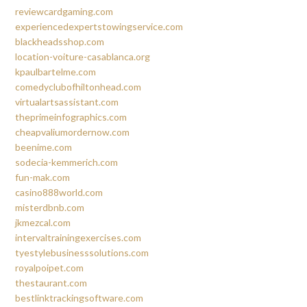
reviewcardgaming.com
experiencedexpertstowingservice.com
blackheadsshop.com
location-voiture-casablanca.org
kpaulbartelme.com
comedyclubofhiltonhead.com
virtualartsassistant.com
theprimeinfographics.com
cheapvaliumordernow.com
beenime.com
sodecia-kemmerich.com
fun-mak.com
casino888world.com
misterdbnb.com
jkmezcal.com
intervaltrainingexercises.com
tyestylebusinesssolutions.com
royalpoipet.com
thestaurant.com
bestlinktrackingsoftware.com