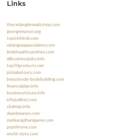
Links
thecedarglenmaltshop.com
georgemason.org
topicinhindi.com
uklanguageacademy.com
lindehealthcarefree.com
allbusinessjobs.info
top10products.net
pickabatours.com
beastmode-bodybuilding.com
financelplan.info
businessfuture.info
infojudibet.com
cbdmap.info
deanbeanxn.com
matkarajdhanigame.com
popthrone.com
world-slots.com