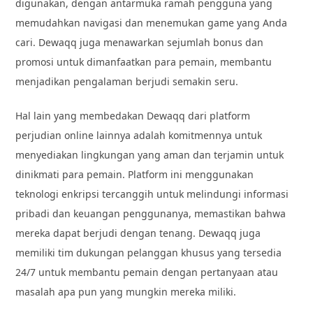
digunakan, dengan antarmuka ramah pengguna yang
memudahkan navigasi dan menemukan game yang Anda
cari. Dewaqq juga menawarkan sejumlah bonus dan
promosi untuk dimanfaatkan para pemain, membantu
menjadikan pengalaman berjudi semakin seru.
Hal lain yang membedakan Dewaqq dari platform
perjudian online lainnya adalah komitmennya untuk
menyediakan lingkungan yang aman dan terjamin untuk
dinikmati para pemain. Platform ini menggunakan
teknologi enkripsi tercanggih untuk melindungi informasi
pribadi dan keuangan penggunanya, memastikan bahwa
mereka dapat berjudi dengan tenang. Dewaqq juga
memiliki tim dukungan pelanggan khusus yang tersedia
24/7 untuk membantu pemain dengan pertanyaan atau
masalah apa pun yang mungkin mereka miliki.