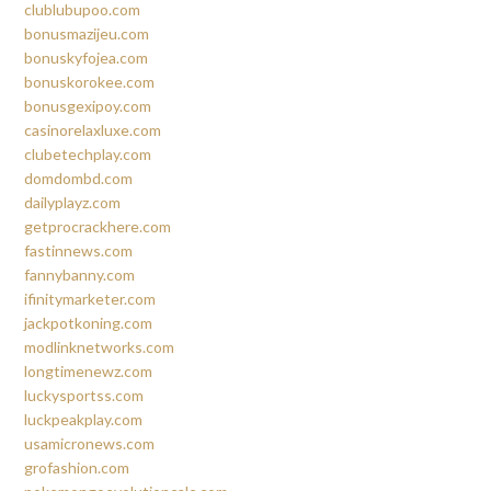
clublubupoo.com
bonusmazijeu.com
bonuskyfojea.com
bonuskorokee.com
bonusgexipoy.com
casinorelaxluxe.com
clubetechplay.com
domdombd.com
dailyplayz.com
getprocrackhere.com
fastinnews.com
fannybanny.com
ifinitymarketer.com
jackpotkoning.com
modlinknetworks.com
longtimenewz.com
luckysportss.com
luckpeakplay.com
usamicronews.com
grofashion.com