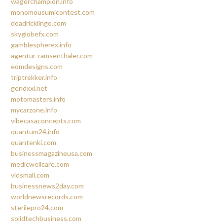
wagerchampion.info
monomousumicontest.com
deadricklingo.com
skyglobefx.com
gamblespherex.info
agentur-ramsenthaler.com
eomdesigns.com
triptrekker.info
gendxxi.net
motomasters.info
mycarzone.info
vibecasaconcepts.com
quantum24.info
quantenki.com
businessmagazineusa.com
medicwellcare.com
vidsmall.com
businessnews2day.com
worldnewsrecords.com
sterilepro24.com
solidtechbusiness.com