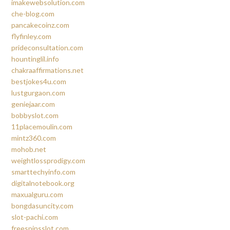
imakewebsolution.com
che-blog.com
pancakecoinz.com
flyfinley.com
prideconsultation.com
hountinglil.info
chakraaffirmations.net
bestjokes4u.com
lustgurgaon.com
geniejaar.com
bobbyslot.com
11placemoulin.com
mintz360.com
mohob.net
weightlossprodigy.com
smarttechyinfo.com
digitalnotebook.org
maxualguru.com
bongdasuncity.com
slot-pachi.com
freespinsslot.com