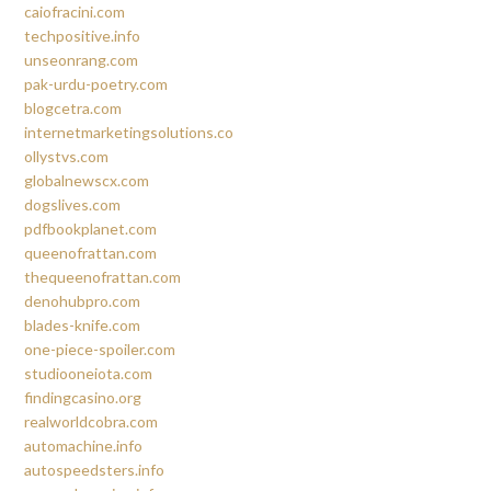
caiofracini.com
techpositive.info
unseonrang.com
pak-urdu-poetry.com
blogcetra.com
internetmarketingsolutions.co
ollystvs.com
globalnewscx.com
dogslives.com
pdfbookplanet.com
queenofrattan.com
thequeenofrattan.com
denohubpro.com
blades-knife.com
one-piece-spoiler.com
studiooneiota.com
findingcasino.org
realworldcobra.com
automachine.info
autospeedsters.info