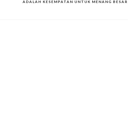
ADALAH KESEMPATAN UNTUK MENANG BESAR