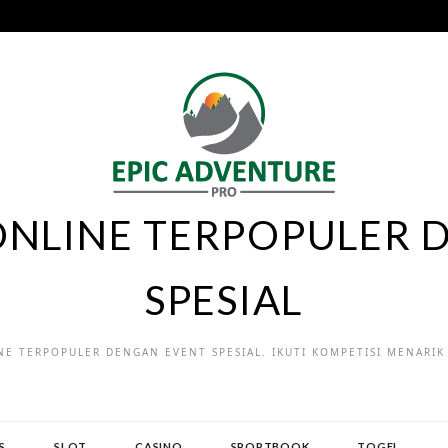
 ONLINE TERPOPULER 
SPESIAL
E TERPOPULER DENGAN EVENT SPESIAL. IKUTI KOMPETISI MENARIK 
S
SLOT
CASINO
SPORTBOOK
TOGEL