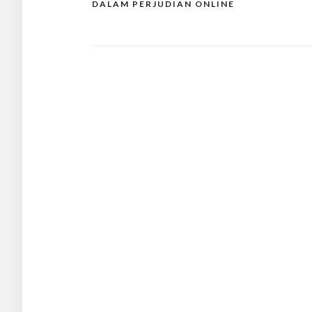
DALAM PERJUDIAN ONLINE
navigation