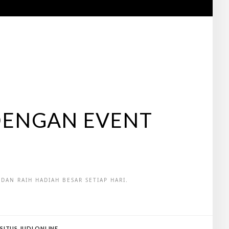
DENGAN EVENT
DAN RAIH HADIAH BESAR SETIAP HARI.
SITUS JUDI ONLINE