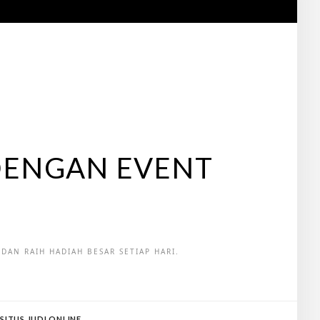
DENGAN EVENT
DAN RAIH HADIAH BESAR SETIAP HARI.
SITUS JUDI ONLINE