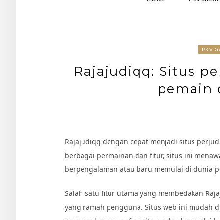
PKV G
Rajajudiqq: Situs p
pemain d
Rajajudiqq dengan cepat menjadi situs perjud
berbagai permainan dan fitur, situs ini men
berpengalaman atau baru memulai di dunia pe
Salah satu fitur utama yang membedakan Rajaj
yang ramah pengguna. Situs web ini mudah d