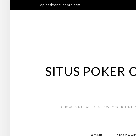
Skip
epicadventurepro.com
to
content
SITUS POKER
BERGABUNGLAH DI SITUS POKER ONLIN
HOME
PKV GAME