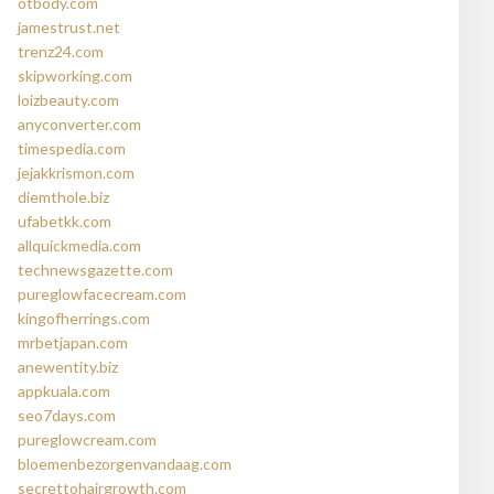
otbody.com
jamestrust.net
trenz24.com
skipworking.com
loizbeauty.com
anyconverter.com
timespedia.com
jejakkrismon.com
diemthole.biz
ufabetkk.com
allquickmedia.com
technewsgazette.com
pureglowfacecream.com
kingofherrings.com
mrbetjapan.com
anewentity.biz
appkuala.com
seo7days.com
pureglowcream.com
bloemenbezorgenvandaag.com
secrettohairgrowth.com