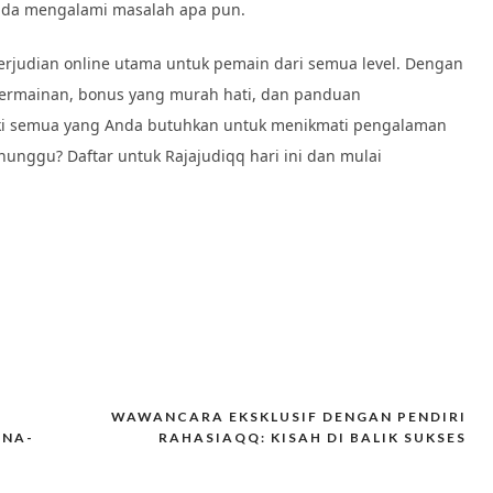
 Anda mengalami masalah apa pun.
perjudian online utama untuk pemain dari semua level. Dengan
ermainan, bonus yang murah hati, dan panduan
liki semua yang Anda butuhkan untuk menikmati pengalaman
unggu? Daftar untuk Rajajudiqq hari ini dan mulai
WAWANCARA EKSKLUSIF DENGAN PENDIRI
ANA-
RAHASIAQQ: KISAH DI BALIK SUKSES