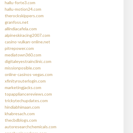
hallu-forte3.com
hallu-motion24.com
therockskippers.com
granfoss.net
allindiacafela.com
alpineskiracing2007.com
casino-vulkan-online.net
pitrepower.com
mediatown360.com
digitaleyestrainclinic.com
missionposible.com
online-casinos-vegas.com
xfinityrouterlogin.com
marketingjacks.com
topappliancereviews.com
trickytechupdates.com
hindiabhimaan.com
khabresach.com
thecbdblogs.com
autoresearchchemicals.com