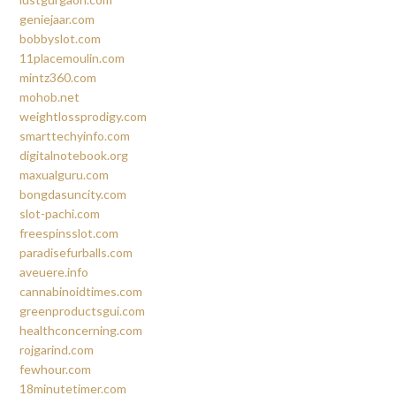
geniejaar.com
bobbyslot.com
11placemoulin.com
mintz360.com
mohob.net
weightlossprodigy.com
smarttechyinfo.com
digitalnotebook.org
maxualguru.com
bongdasuncity.com
slot-pachi.com
freespinsslot.com
paradisefurballs.com
aveuere.info
cannabinoidtimes.com
greenproductsgui.com
healthconcerning.com
rojgarind.com
fewhour.com
18minutetimer.com