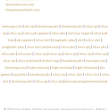
shestylestore.com
thingsiwontfinish.com
menuqq.com
|
pkv qq
|
dominoqq pkv
|
dominoqq pkv
|
situs qq
|
situs
qq
|
situs qq
|
situs pkv games
|
situs pkv
|
slot luar negeri
|
situs judi
bola
|
pkv games
|
situs slot
|
pragmatic play
|
slot
|
situs slot
|
pragmatic play
|
situs slot terpercaya
|
situs pkv
|
situs qq
|
situs pkv
|
situs pkv
|
situs pkv
|
situs qq
|
situs qq
|
situs qq
|
situs qq
|
situs qq
|
situs qq
|
situs judi bola
|
sbobet wap
|
bandarqq pkv
|
murniqq.com
|
hematqq.com
|
login menuqq
|
login murniqq
|
login hematqq
|
pkv
games
|
qq poker
|
bandarqq pkv
|
situs qq
|
situs slot
|
situs slot
|
situs
slot
|
dominoqq pkv
|
situs qq
|
situs qq
|
jurusqq.pkvgamesresmi.org
© 2026 Situs Poker Online Terpopuler dengan Event Spesial
–
Kokoro