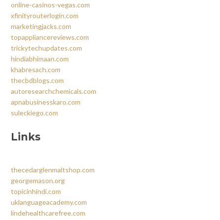
online-casinos-vegas.com
xfinityrouterlogin.com
marketingjacks.com
topappliancereviews.com
trickytechupdates.com
hindiabhimaan.com
khabresach.com
thecbdblogs.com
autoresearchchemicals.com
apnabusinesskaro.com
suleckiego.com
Links
thecedarglenmaltshop.com
georgemason.org
topicinhindi.com
uklanguageacademy.com
lindehealthcarefree.com