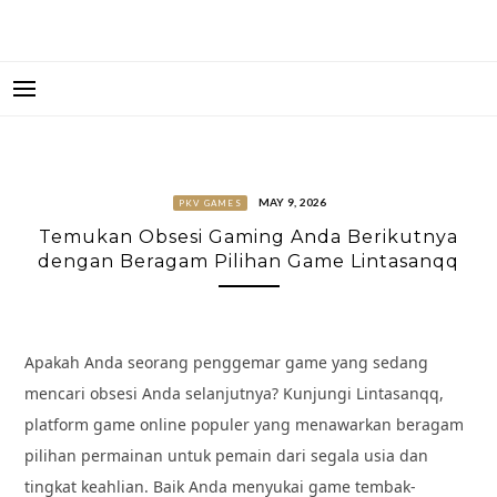
MAY 9, 2026
PKV GAMES
Temukan Obsesi Gaming Anda Berikutnya
dengan Beragam Pilihan Game Lintasanqq
Apakah Anda seorang penggemar game yang sedang
mencari obsesi Anda selanjutnya? Kunjungi Lintasanqq,
platform game online populer yang menawarkan beragam
pilihan permainan untuk pemain dari segala usia dan
tingkat keahlian. Baik Anda menyukai game tembak-