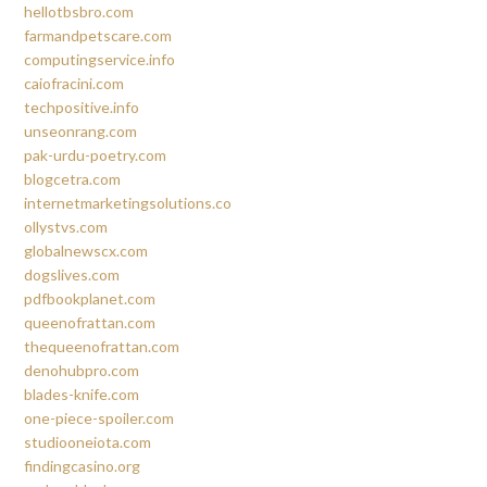
hellotbsbro.com
farmandpetscare.com
computingservice.info
caiofracini.com
techpositive.info
unseonrang.com
pak-urdu-poetry.com
blogcetra.com
internetmarketingsolutions.co
ollystvs.com
globalnewscx.com
dogslives.com
pdfbookplanet.com
queenofrattan.com
thequeenofrattan.com
denohubpro.com
blades-knife.com
one-piece-spoiler.com
studiooneiota.com
findingcasino.org