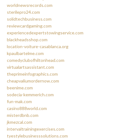
worldnewsrecords.com
sterilepro24.com
solidtechbusiness.com
reviewcardgaming.com
experiencedexpertstowingservice.com
blackheadsshop.com
location-voiture-casablanca.org
kpaulbartelme.com
comedyclubofhiltonhead.com
virtualartsassistant.com
theprimeinfographics.com
cheapvaliumordernow.com
beenime.com
sodecia-kemmerich.com
fun-mak.com
casino888world.com
misterdbnb.com
jkmezcal.com
intervaltrainingexercises.com
tyestylebusinesssolutions.com