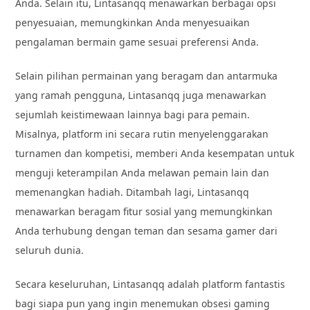
Anda. Selain itu, Lintasanqq menawarkan berbagai opsi
penyesuaian, memungkinkan Anda menyesuaikan
pengalaman bermain game sesuai preferensi Anda.
Selain pilihan permainan yang beragam dan antarmuka
yang ramah pengguna, Lintasanqq juga menawarkan
sejumlah keistimewaan lainnya bagi para pemain.
Misalnya, platform ini secara rutin menyelenggarakan
turnamen dan kompetisi, memberi Anda kesempatan untuk
menguji keterampilan Anda melawan pemain lain dan
memenangkan hadiah. Ditambah lagi, Lintasanqq
menawarkan beragam fitur sosial yang memungkinkan
Anda terhubung dengan teman dan sesama gamer dari
seluruh dunia.
Secara keseluruhan, Lintasanqq adalah platform fantastis
bagi siapa pun yang ingin menemukan obsesi gaming