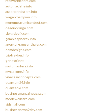
realworldcobra.com
automachine.info
autospeedsters.info
wagerchampion.info
monomousumicontest.com
deadricklingo.com
skyglobefx.com
gamblespherex.info
agentur-ramsenthaler.com
eomdesigns.com
triptrekker.info
gendxxi.net
motomasters.info
mycarzone.info
vibecasaconcepts.com
quantum24.info
quantenki.com
businessmagazineusa.com
medicwellcare.com
vidsmall.com
businessnews2day.com