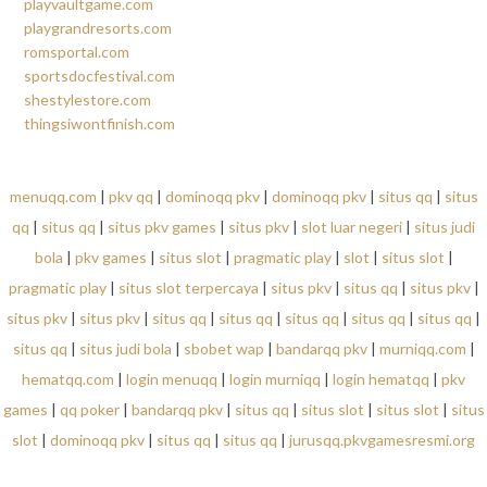
playvaultgame.com
playgrandresorts.com
romsportal.com
sportsdocfestival.com
shestylestore.com
thingsiwontfinish.com
menuqq.com
|
pkv qq
|
dominoqq pkv
|
dominoqq pkv
|
situs qq
|
situs
qq
|
situs qq
|
situs pkv games
|
situs pkv
|
slot luar negeri
|
situs judi
bola
|
pkv games
|
situs slot
|
pragmatic play
|
slot
|
situs slot
|
pragmatic play
|
situs slot terpercaya
|
situs pkv
|
situs qq
|
situs pkv
|
situs pkv
|
situs pkv
|
situs qq
|
situs qq
|
situs qq
|
situs qq
|
situs qq
|
situs qq
|
situs judi bola
|
sbobet wap
|
bandarqq pkv
|
murniqq.com
|
hematqq.com
|
login menuqq
|
login murniqq
|
login hematqq
|
pkv
games
|
qq poker
|
bandarqq pkv
|
situs qq
|
situs slot
|
situs slot
|
situs
slot
|
dominoqq pkv
|
situs qq
|
situs qq
|
jurusqq.pkvgamesresmi.org