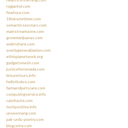
rojgarind.com
fewhour.com
18minutetimer.com
semanticseostars.com
mainstreamzone.com
growmarijuanas.com
webnshare.com
overlygeneralization.com
ethiopianetwork.org
gadgetsmesh.com
justicefornevada.com
leisuretours.info
hellotbsbro.com
farmandpetscare.com
computingservice.info
caiofracini.com
techpositive.info
unseonrang.com
pak-urdu-poetry.com
blogcetra.com