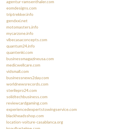
agentur-ramsenthaler.com
eomdesigns.com
triptrekker.info
gendxxi.net
motomasters.info
mycarzone.info
vibecasaconcepts.com
quantum24.info
quantenki.com
businessmagazineusa.com
medicwellcare.com
vidsmall.com
businessnews2day.com
worldnewsrecords.com
sterilepro24.com
solidtechbusiness.com
reviewcardgaming.com
experiencedexpertstowingservice.com
blackheadsshop.com
location-voiture-casablanca.org
kpaulbartelme.com