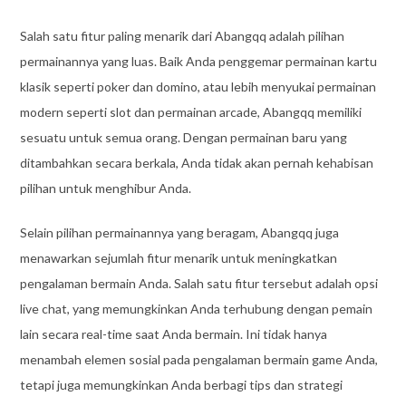
Salah satu fitur paling menarik dari Abangqq adalah pilihan
permainannya yang luas. Baik Anda penggemar permainan kartu
klasik seperti poker dan domino, atau lebih menyukai permainan
modern seperti slot dan permainan arcade, Abangqq memiliki
sesuatu untuk semua orang. Dengan permainan baru yang
ditambahkan secara berkala, Anda tidak akan pernah kehabisan
pilihan untuk menghibur Anda.
Selain pilihan permainannya yang beragam, Abangqq juga
menawarkan sejumlah fitur menarik untuk meningkatkan
pengalaman bermain Anda. Salah satu fitur tersebut adalah opsi
live chat, yang memungkinkan Anda terhubung dengan pemain
lain secara real-time saat Anda bermain. Ini tidak hanya
menambah elemen sosial pada pengalaman bermain game Anda,
tetapi juga memungkinkan Anda berbagi tips dan strategi