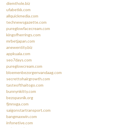
diemthole.biz
ufabetkk.com
allquickmedia.com
technewsgazette.com
pureglowfacecream.com
kingofherrings.com
mrbetjapan.com
anewentity.biz
appkuala.com
seo7days.com
pureglowcream.com
bloemenbezorgenvandaag.com
secrettohairgrowth.com
tasteofthaitogo.com
bunnynkitty.com
bezopasnik.org
fjmnxga.com
saigonstartransport.com
bangmaxwin.com
infonetive.com