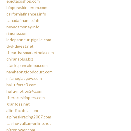
epictacoshop.com
biopuraskinserum.com
californiafinances.info
canadafinance.info
nevadamoney.info
rimene.com
ledepanneur-pigalle.com
dvd-digest.net
theartistsmarketnola.com
chiranaplus.biz
stackspancakebar.com
namheongfoodcourt.com
milanoglasgow.com
hallu-forte3.com
hallu-motion24.com
therockskippers.com
granfoss.net
allindiacafela.com
alpineskiracing2007.com
casino-vulkan-online.net
pitrepower.com