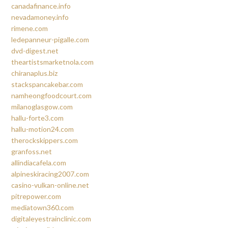
canadafinance.info
nevadamoney.info
rimene.com
ledepanneur-pigalle.com
dvd-digest.net
theartistsmarketnola.com
chiranaplus.biz
stackspancakebar.com
namheongfoodcourt.com
milanoglasgow.com
hallu-forte3.com
hallu-motion24.com
therockskippers.com
granfoss.net
allindiacafela.com
alpineskiracing2007.com
casino-vulkan-online.net
pitrepower.com
mediatown360.com
digitaleyestrainclinic.com