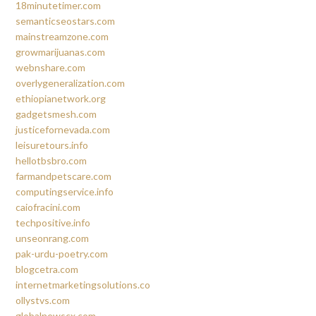
18minutetimer.com
semanticseostars.com
mainstreamzone.com
growmarijuanas.com
webnshare.com
overlygeneralization.com
ethiopianetwork.org
gadgetsmesh.com
justicefornevada.com
leisuretours.info
hellotbsbro.com
farmandpetscare.com
computingservice.info
caiofracini.com
techpositive.info
unseonrang.com
pak-urdu-poetry.com
blogcetra.com
internetmarketingsolutions.co
ollystvs.com
globalnewscx.com