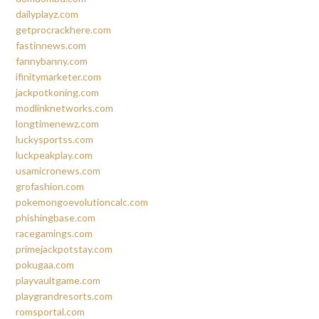
dailyplayz.com
getprocrackhere.com
fastinnews.com
fannybanny.com
ifinitymarketer.com
jackpotkoning.com
modlinknetworks.com
longtimenewz.com
luckysportss.com
luckpeakplay.com
usamicronews.com
grofashion.com
pokemongoevolutioncalc.com
phishingbase.com
racegamings.com
primejackpotstay.com
pokugaa.com
playvaultgame.com
playgrandresorts.com
romsportal.com