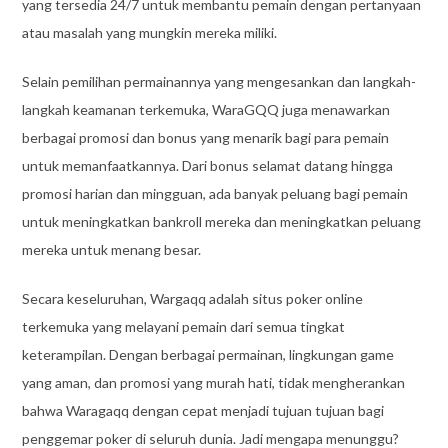
yang tersedia 24/7 untuk membantu pemain dengan pertanyaan
atau masalah yang mungkin mereka miliki.
Selain pemilihan permainannya yang mengesankan dan langkah-
langkah keamanan terkemuka, WaraGQQ juga menawarkan
berbagai promosi dan bonus yang menarik bagi para pemain
untuk memanfaatkannya. Dari bonus selamat datang hingga
promosi harian dan mingguan, ada banyak peluang bagi pemain
untuk meningkatkan bankroll mereka dan meningkatkan peluang
mereka untuk menang besar.
Secara keseluruhan, Wargaqq adalah situs poker online
terkemuka yang melayani pemain dari semua tingkat
keterampilan. Dengan berbagai permainan, lingkungan game
yang aman, dan promosi yang murah hati, tidak mengherankan
bahwa Waragaqq dengan cepat menjadi tujuan tujuan bagi
penggemar poker di seluruh dunia. Jadi mengapa menunggu?