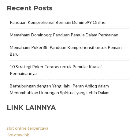
Recent Posts
Panduan Komprehensif Bermain Domino99 Online
Memahami Dominoqq: Panduan Pemula Dalam Permainan
Memahami Poker88: Panduan Komprehensif untuk Pemain
Baru
10 Strategi Poker Teratas untuk Pemula: Kuasai
Permainannya
Berhubungan dengan Yang Ilahi: Peran Ahliqq dalam
Menumbuhkan Hubungan Spiritual yang Lebih Dalam
LINK LAINNYA
slot online terpercaya
live draw hk