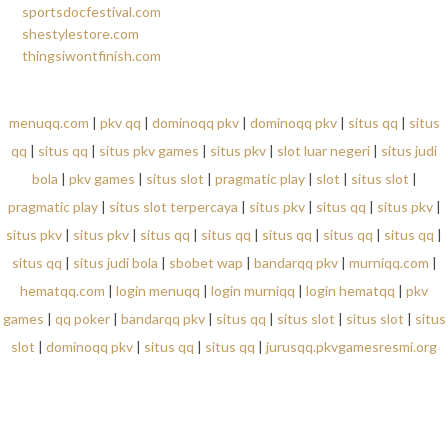
sportsdocfestival.com
shestylestore.com
thingsiwontfinish.com
menuqq.com
|
pkv qq
|
dominoqq pkv
|
dominoqq pkv
|
situs qq
|
situs
qq
|
situs qq
|
situs pkv games
|
situs pkv
|
slot luar negeri
|
situs judi
bola
|
pkv games
|
situs slot
|
pragmatic play
|
slot
|
situs slot
|
pragmatic play
|
situs slot terpercaya
|
situs pkv
|
situs qq
|
situs pkv
|
situs pkv
|
situs pkv
|
situs qq
|
situs qq
|
situs qq
|
situs qq
|
situs qq
|
situs qq
|
situs judi bola
|
sbobet wap
|
bandarqq pkv
|
murniqq.com
|
hematqq.com
|
login menuqq
|
login murniqq
|
login hematqq
|
pkv
games
|
qq poker
|
bandarqq pkv
|
situs qq
|
situs slot
|
situs slot
|
situs
slot
|
dominoqq pkv
|
situs qq
|
situs qq
|
jurusqq.pkvgamesresmi.org