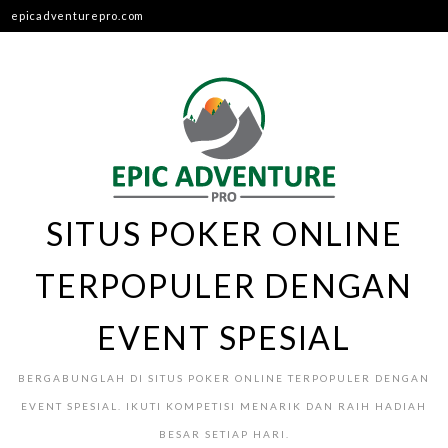
Skip
epicadventurepro.com
to
content
SITUS POKER ONLINE
TERPOPULER DENGAN
EVENT SPESIAL
BERGABUNGLAH DI SITUS POKER ONLINE TERPOPULER DENGAN
EVENT SPESIAL. IKUTI KOMPETISI MENARIK DAN RAIH HADIAH
BESAR SETIAP HARI.