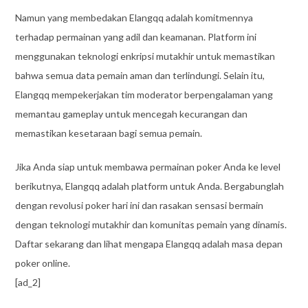
Namun yang membedakan Elangqq adalah komitmennya
terhadap permainan yang adil dan keamanan. Platform ini
menggunakan teknologi enkripsi mutakhir untuk memastikan
bahwa semua data pemain aman dan terlindungi. Selain itu,
Elangqq mempekerjakan tim moderator berpengalaman yang
memantau gameplay untuk mencegah kecurangan dan
memastikan kesetaraan bagi semua pemain.
Jika Anda siap untuk membawa permainan poker Anda ke level
berikutnya, Elangqq adalah platform untuk Anda. Bergabunglah
dengan revolusi poker hari ini dan rasakan sensasi bermain
dengan teknologi mutakhir dan komunitas pemain yang dinamis.
Daftar sekarang dan lihat mengapa Elangqq adalah masa depan
poker online.
[ad_2]