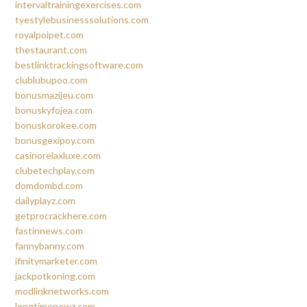
intervaltrainingexercises.com
tyestylebusinesssolutions.com
royalpoipet.com
thestaurant.com
bestlinktrackingsoftware.com
clublubupoo.com
bonusmazijeu.com
bonuskyfojea.com
bonuskorokee.com
bonusgexipoy.com
casinorelaxluxe.com
clubetechplay.com
domdombd.com
dailyplayz.com
getprocrackhere.com
fastinnews.com
fannybanny.com
ifinitymarketer.com
jackpotkoning.com
modlinknetworks.com
longtimenewz.com