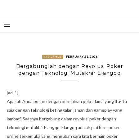
FEBRUARY 21, 2026
PKV GAMES
Bergabunglah dengan Revolusi Poker
dengan Teknologi Mutakhir Elangqq
[ad_1]
Apakah Anda bosan dengan permainan poker lama yang itu-itu
saja dengan teknologi ketinggalan jaman dan gameplay yang
lambat? Saatnya bergabung dalam revolusi poker dengan
teknologi mutakhir Elangqq. Elangqq adalah platform poker
online terkemuka yang mengubah cara kita bermain poker