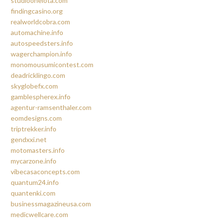
studiooneiota.com
findingcasino.org
realworldcobra.com
automachine.info
autospeedsters.info
wagerchampion.info
monomousumicontest.com
deadricklingo.com
skyglobefx.com
gamblespherex.info
agentur-ramsenthaler.com
eomdesigns.com
triptrekker.info
gendxxi.net
motomasters.info
mycarzone.info
vibecasaconcepts.com
quantum24.info
quantenki.com
businessmagazineusa.com
medicwellcare.com