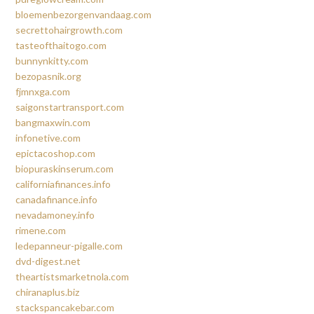
bloemenbezorgenvandaag.com
secrettohairgrowth.com
tasteofthaitogo.com
bunnynkitty.com
bezopasnik.org
fjmnxga.com
saigonstartransport.com
bangmaxwin.com
infonetive.com
epictacoshop.com
biopuraskinserum.com
californiafinances.info
canadafinance.info
nevadamoney.info
rimene.com
ledepanneur-pigalle.com
dvd-digest.net
theartistsmarketnola.com
chiranaplus.biz
stackspancakebar.com