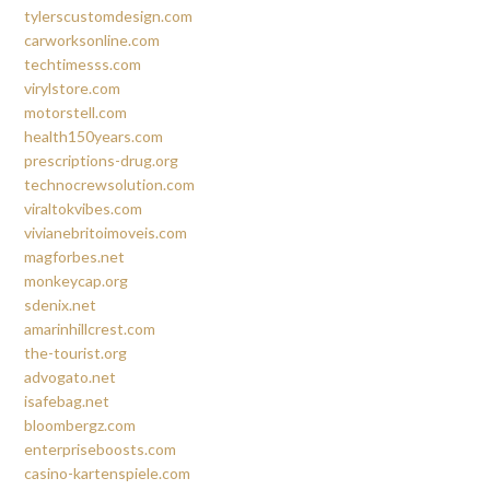
tylerscustomdesign.com
carworksonline.com
techtimesss.com
virylstore.com
motorstell.com
health150years.com
prescriptions-drug.org
technocrewsolution.com
viraltokvibes.com
vivianebritoimoveis.com
magforbes.net
monkeycap.org
sdenix.net
amarinhillcrest.com
the-tourist.org
advogato.net
isafebag.net
bloombergz.com
enterpriseboosts.com
casino-kartenspiele.com