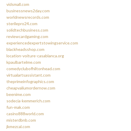
vidsmall.com
businessnews2day.com
worldnewsrecords.com
sterilepro24.com
solidtechbusiness.com
reviewcardgaming.com
experiencedexpertstowingservice.com
blackheadsshop.com
location-voiture-casablanca.org
kpaulbartelme.com
comedyclubofhiltonhead.com
virtualartsassistant.com
theprimeinfographics.com
cheapvaliumordernow.com
beenime.com
sodecia-kemmerich.com
fun-mak.com
casino888world.com
misterdbnb.com
jkmezcal.com