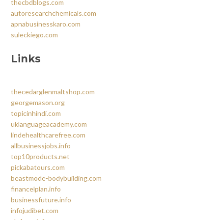
thecbdblogs.com
autoresearchchemicals.com
apnabusinesskaro.com
suleckiego.com
Links
thecedarglenmaltshop.com
georgemason.org
topicinhindi.com
uklanguageacademy.com
lindehealthcarefree.com
allbusinessjobs.info
top10products.net
pickabatours.com
beastmode-bodybuilding.com
financelplan.info
businessfuture.info
infojudibet.com