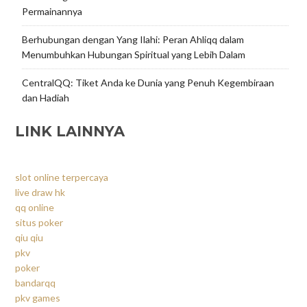
Permainannya
Berhubungan dengan Yang Ilahi: Peran Ahliqq dalam
Menumbuhkan Hubungan Spiritual yang Lebih Dalam
CentralQQ: Tiket Anda ke Dunia yang Penuh Kegembiraan
dan Hadiah
LINK LAINNYA
slot online terpercaya
live draw hk
qq online
situs poker
qiu qiu
pkv
poker
bandarqq
pkv games