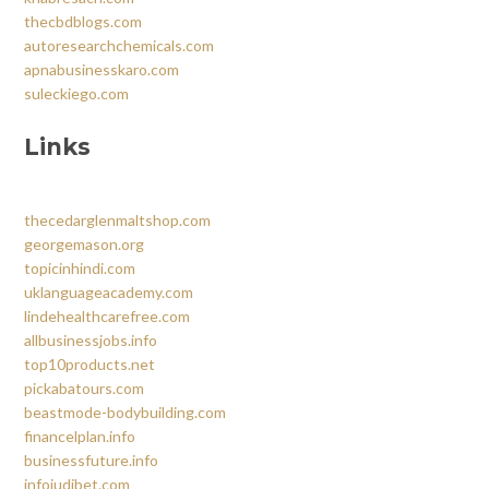
thecbdblogs.com
autoresearchchemicals.com
apnabusinesskaro.com
suleckiego.com
Links
thecedarglenmaltshop.com
georgemason.org
topicinhindi.com
uklanguageacademy.com
lindehealthcarefree.com
allbusinessjobs.info
top10products.net
pickabatours.com
beastmode-bodybuilding.com
financelplan.info
businessfuture.info
infojudibet.com