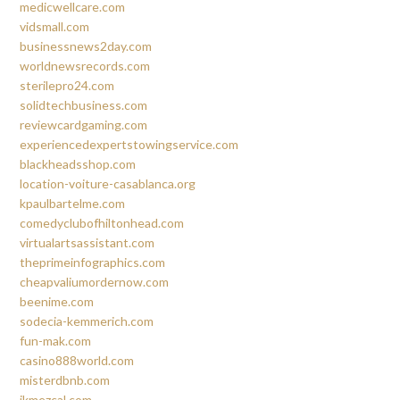
medicwellcare.com
vidsmall.com
businessnews2day.com
worldnewsrecords.com
sterilepro24.com
solidtechbusiness.com
reviewcardgaming.com
experiencedexpertstowingservice.com
blackheadsshop.com
location-voiture-casablanca.org
kpaulbartelme.com
comedyclubofhiltonhead.com
virtualartsassistant.com
theprimeinfographics.com
cheapvaliumordernow.com
beenime.com
sodecia-kemmerich.com
fun-mak.com
casino888world.com
misterdbnb.com
jkmezcal.com