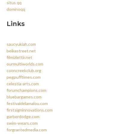
situs qq
dominoqq
Links
saucyukiah.com
beikastreet.net
filmizlettir.net
ourmultiworlds.com
cooncreekclub.org
pegpufftimes.com
celestia-arts.com
forumchampions.com
bluebargames.com
festivaldelamalou.com
firstsigninnovations.com
garberdodge.com
swim-wears.com
forgrantedmedia.com