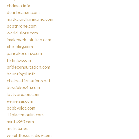
cbdmap.info
deanbeanxn.com
matkarajdhanigame.com
popthrone.com
world-slots.com
imakewebsolution.com
che-blog.com
pancakecoinz.com
flyfinley.com
prideconsultation.com
hountinglil.info
chakraaffirmations.net
bestjokes4u.com
lustgurgaon.com
geniejaar.com
bobbyslot.com
11placemoulin.com
mintz360.com
mohob.net
weightlossprodigy.com