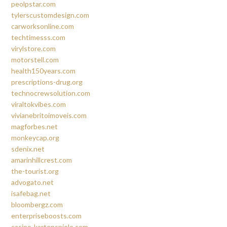
peolpstar.com
tylerscustomdesign.com
carworksonline.com
techtimesss.com
virylstore.com
motorstell.com
health150years.com
prescriptions-drug.org
technocrewsolution.com
viraltokvibes.com
vivianebritoimoveis.com
magforbes.net
monkeycap.org
sdenix.net
amarinhillcrest.com
the-tourist.org
advogato.net
isafebag.net
bloombergz.com
enterpriseboosts.com
casino-kartenspiele.com