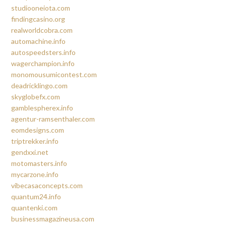
studiooneiota.com
findingcasino.org
realworldcobra.com
automachine.info
autospeedsters.info
wagerchampion.info
monomousumicontest.com
deadricklingo.com
skyglobefx.com
gamblespherex.info
agentur-ramsenthaler.com
eomdesigns.com
triptrekker.info
gendxxi.net
motomasters.info
mycarzone.info
vibecasaconcepts.com
quantum24.info
quantenki.com
businessmagazineusa.com