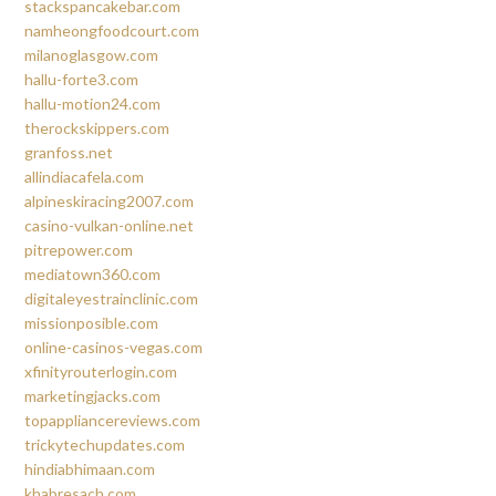
stackspancakebar.com
namheongfoodcourt.com
milanoglasgow.com
hallu-forte3.com
hallu-motion24.com
therockskippers.com
granfoss.net
allindiacafela.com
alpineskiracing2007.com
casino-vulkan-online.net
pitrepower.com
mediatown360.com
digitaleyestrainclinic.com
missionposible.com
online-casinos-vegas.com
xfinityrouterlogin.com
marketingjacks.com
topappliancereviews.com
trickytechupdates.com
hindiabhimaan.com
khabresach.com