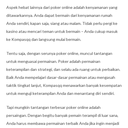
Aspek hebat lainnya dari poker online adalah kenyamanan yang
ditawarkannya. Anda dapat bermain dari kenyamanan rumah
Anda sendiri, kapan saja, siang atau malam. Tidak perlu pergi ke
kasino atau mencari teman untuk bermain – Anda cukup masuk
ke Kompasqq dan langsung mulai bermain.
Tentu saja, dengan serunya poker online, muncul tantangan
untuk menguasai permainan. Poker adalah permainan
keterampilan dan strategi, dan selalu ada ruang untuk perbaikan.
Baik Anda mempelajari dasar-dasar permainan atau mengasah
taktik tingkat lanjut, Kompasqq menawarkan banyak kesempatan
untuk menguji keterampilan Anda dan menantang diri sendiri.
Tapi mungkin tantangan terbesar poker online adalah
persaingan. Dengan begitu banyak pemain terampil di luar sana,
Anda harus membawa permainan terbaik Anda jika ingin menjadi