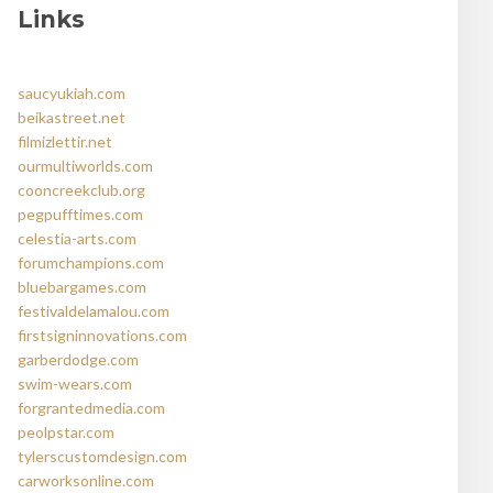
Links
saucyukiah.com
beikastreet.net
filmizlettir.net
ourmultiworlds.com
cooncreekclub.org
pegpufftimes.com
celestia-arts.com
forumchampions.com
bluebargames.com
festivaldelamalou.com
firstsigninnovations.com
garberdodge.com
swim-wears.com
forgrantedmedia.com
peolpstar.com
tylerscustomdesign.com
carworksonline.com