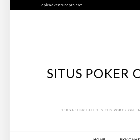
Skip
epicadventurepro.com
to
content
SITUS POKER
BERGABUNGLAH DI SITUS POKER ONLIN
HOME
PKV GAME