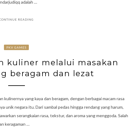
andarjudiqq adalah …
CONTINUE READING
PKV GAMES
n kuliner melalui masakan
ng beragam dan lezat
san kulinernya yang kaya dan beragam, dengan berbagai macam rasa
a unik negara itu. Dari sambal pedas hingga rendang yang harum,
awarkan serangkaian rasa, tekstur, dan aroma yang menggoda. Salah
kan keragaman …