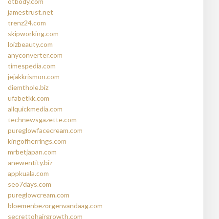
otbody.com
jamestrust.net
trenz24.com
skipworking.com
loizbeauty.com
anyconverter.com
timespedia.com
jejakkrismon.com
diemthole.biz
ufabetkk.com
allquickmedia.com
technewsgazette.com
pureglowfacecream.com
kingofherrings.com
mrbetjapan.com
anewentity.biz
appkuala.com
seo7days.com
pureglowcream.com
bloemenbezorgenvandaag.com
secrettohairgrowth.com