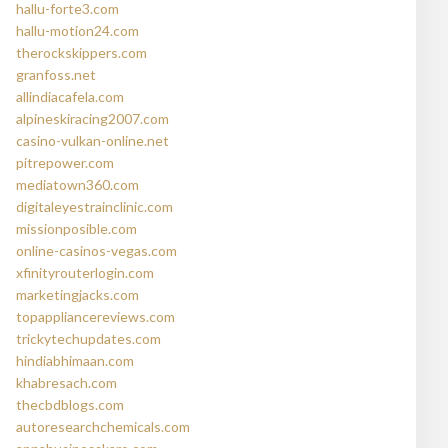
hallu-forte3.com
hallu-motion24.com
therockskippers.com
granfoss.net
allindiacafela.com
alpineskiracing2007.com
casino-vulkan-online.net
pitrepower.com
mediatown360.com
digitaleyestrainclinic.com
missionposible.com
online-casinos-vegas.com
xfinityrouterlogin.com
marketingjacks.com
topappliancereviews.com
trickytechupdates.com
hindiabhimaan.com
khabresach.com
thecbdblogs.com
autoresearchchemicals.com