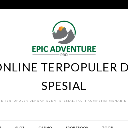
 ONLINE TERPOPULER 
SPESIAL
E TERPOPULER DENGAN EVENT SPESIAL. IKUTI KOMPETISI MENARIK 
S
SLOT
CASINO
SPORTBOOK
TOGEL